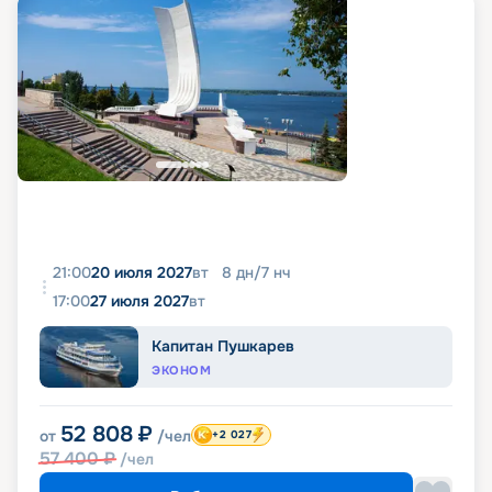
21:00
20 июля 2027
вт
8
дн
/
7
нч
17:00
27 июля 2027
вт
Капитан Пушкарев
ЭКОНОМ
52 808
₽
от
/чел
+2 027
57 400
₽
/чел