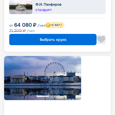
Ф.И. Панферов
СТАНДАРТ
64 080
₽
от
/чел
+2 027
71 200
₽
/чел
Выбрать круиз