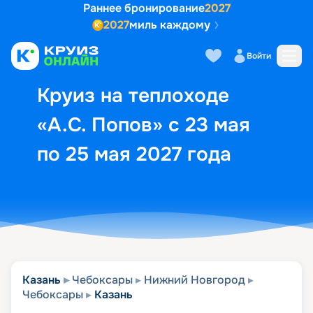
Раннее бронирование
2027
2027
миль каждому
Описание
Выбор кают
Маршрут и экск
Войти
Круиз на теплоходе
«А.С. Попов» с 23 мая
по 25 мая 2027 года
Казань
Чебоксары
Нижний Новгород
Чебоксары
Казань