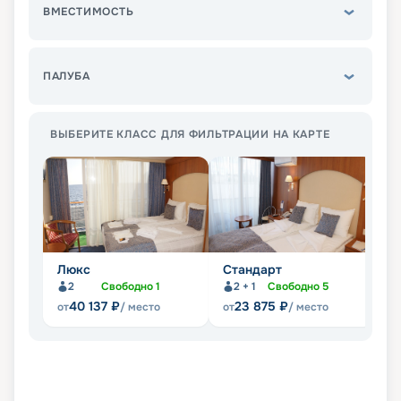
ВМЕСТИМОСТЬ
ПАЛУБА
ВЫБЕРИТЕ КЛАСС ДЛЯ ФИЛЬТРАЦИИ НА КАРТЕ
Люкс
Стандарт
П
2
Свободно
1
2 + 1
Свободно
5
Не
40 137
₽
23 875
₽
от
/ место
от
/ место