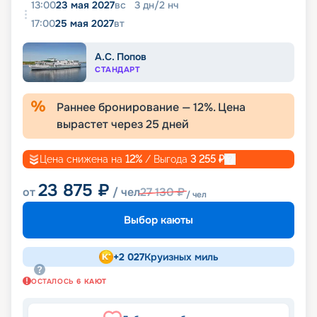
13:00
23 мая 2027
вс
3
дн
/
2
нч
17:00
25 мая 2027
вт
А.С. Попов
СТАНДАРТ
Раннее бронирование —
12
%. Цена
вырастет через
25
дней
Цена снижена на
12
%
/ Выгода
3 255
₽
23 875
₽
от
/ чел
27 130
₽
/ чел
Выбор каюты
+
2 027
Круизных миль
ОСТАЛОСЬ
6
КАЮТ