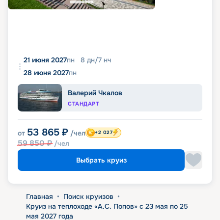
21 июня 2027
пн
8
дн
/
7
нч
28 июня 2027
пн
Валерий Чкалов
СТАНДАРТ
53 865
₽
от
/чел
+2 027
59 850
₽
/чел
Выбрать круиз
Главная
•
Поиск круизов
•
Круиз на теплоходе «А.С. Попов» с 23 мая по 25
мая 2027 года