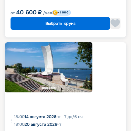
40 600
₽
от
/чел
+1 000
Выбрать круиз
18:00
14 августа 2026
пт
7
дн
/
6
нч
18:00
20 августа 2026
чт