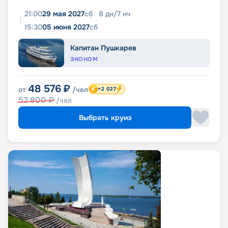
21:00
29 мая 2027
сб
8
дн
/
7
нч
15:30
05 июня 2027
сб
Капитан Пушкарев
ЭКОНОМ
48 576
₽
от
/чел
+2 027
52 800
₽
/чел
Выбрать круиз