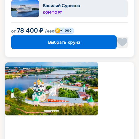
Василий Суриков
КОМФОРТ
78 400
₽
от
/чел
+1 000
Выбрать круиз