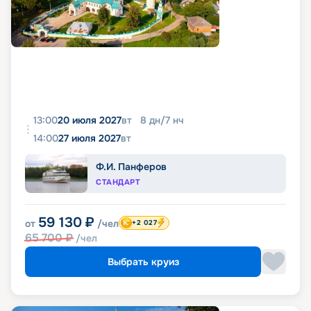
13:00
20 июля 2027
вт
8
дн
/
7
нч
14:00
27 июля 2027
вт
Ф.И. Панферов
СТАНДАРТ
59 130
₽
от
/чел
+2 027
65 700
₽
/чел
Выбрать круиз