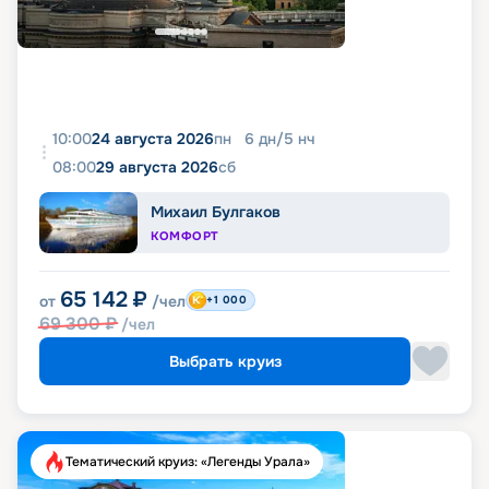
10:00
24 августа 2026
пн
6
дн
/
5
нч
08:00
29 августа 2026
сб
Михаил Булгаков
КОМФОРТ
65 142
₽
от
/чел
+1 000
69 300
₽
/чел
Выбрать круиз
Тематический круиз: «Легенды Урала»