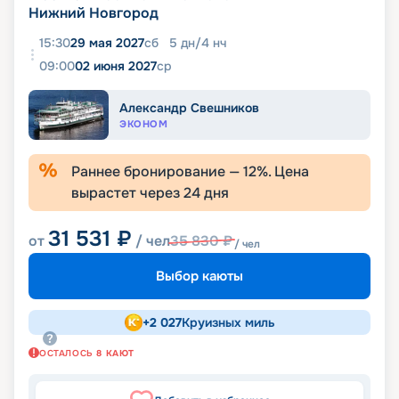
Нижний Новгород
15:30
29 мая 2027
сб
5
дн
/
4
нч
09:00
02 июня 2027
ср
Александр Свешников
ЭКОНОМ
Раннее бронирование —
12
%. Цена
вырастет через
24
дня
31 531
₽
от
/ чел
35 830
₽
/ чел
Выбор каюты
+
2 027
Круизных миль
ОСТАЛОСЬ
8
КАЮТ