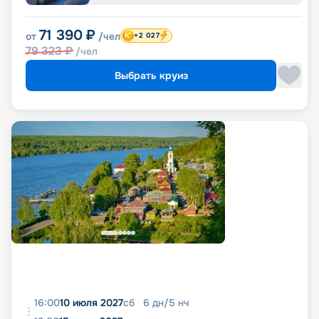
71 390
₽
от
/чел
+2 027
79 323
₽
/чел
Выбрать круиз
16:00
10 июля 2027
сб
6
дн
/
5
нч