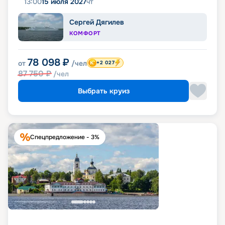
13:00
15 июля 2027
чт
Сергей Дягилев
КОМФОРТ
78 098
₽
от
/чел
+2 027
87 750
₽
/чел
Выбрать круиз
Спецпредложение - 3%