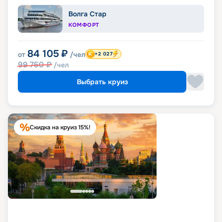
Волга Стар
КОМФОРТ
84 105
₽
от
/чел
+2 027
99 750
₽
/чел
Выбрать круиз
Скидка на круиз 15%!