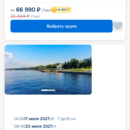
66 990
₽
от
/чел
+2 027
74 434
₽
/чел
Выбрать круиз
14:30
17 июля 2027
сб
7
дн
/
6
нч
08:00
23 июля 2027
пт