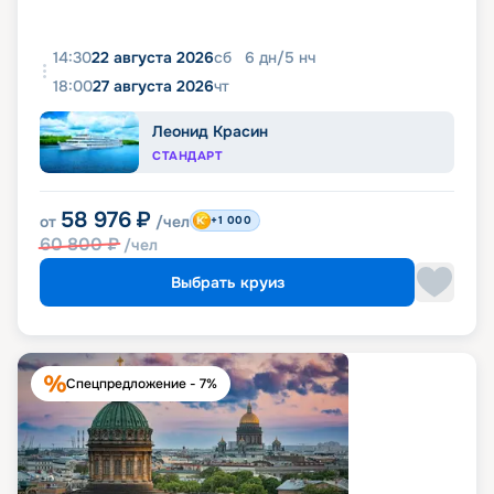
14:30
22 августа 2026
сб
6
дн
/
5
нч
18:00
27 августа 2026
чт
Леонид Красин
СТАНДАРТ
58 976
₽
от
/чел
+1 000
60 800
₽
/чел
Выбрать круиз
Спецпредложение - 7%