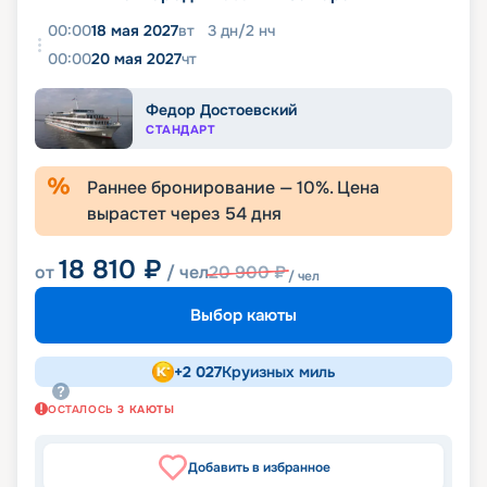
00:00
18 мая 2027
вт
3
дн
/
2
нч
00:00
20 мая 2027
чт
Федор Достоевский
СТАНДАРТ
Раннее бронирование —
10
%. Цена
вырастет через
54
дня
18 810
₽
от
/ чел
20 900
₽
/ чел
Выбор каюты
+
2 027
Круизных миль
ОСТАЛОСЬ
3
КАЮТЫ
Добавить в избранное