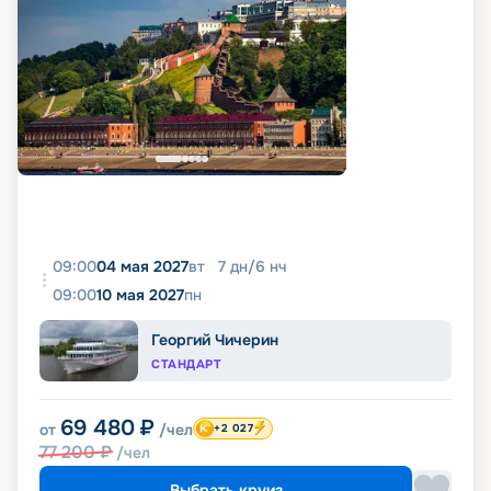
09:00
04 мая 2027
вт
7
дн
/
6
нч
09:00
10 мая 2027
пн
Георгий Чичерин
СТАНДАРТ
69 480
₽
от
/чел
+2 027
77 200
₽
/чел
Выбрать круиз