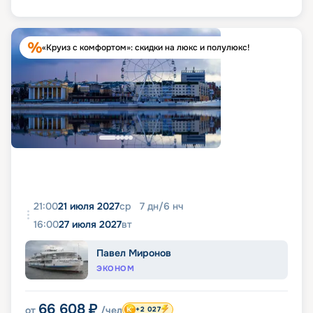
«Круиз с комфортом»: скидки на люкс и полулюкс!
21:00
21 июля 2027
ср
7
дн
/
6
нч
16:00
27 июля 2027
вт
Павел Миронов
ЭКОНОМ
66 608
₽
от
/чел
+2 027