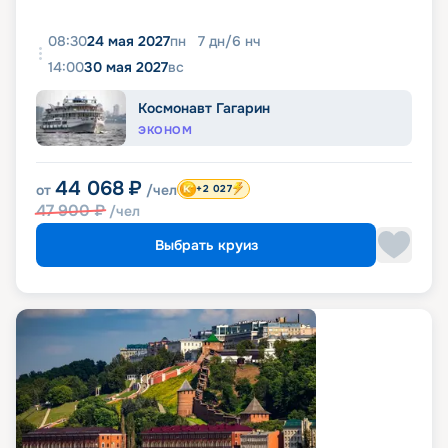
08:30
24 мая 2027
пн
7
дн
/
6
нч
14:00
30 мая 2027
вс
Космонавт Гагарин
ЭКОНОМ
44 068
₽
от
/чел
+2 027
47 900
₽
/чел
Выбрать круиз