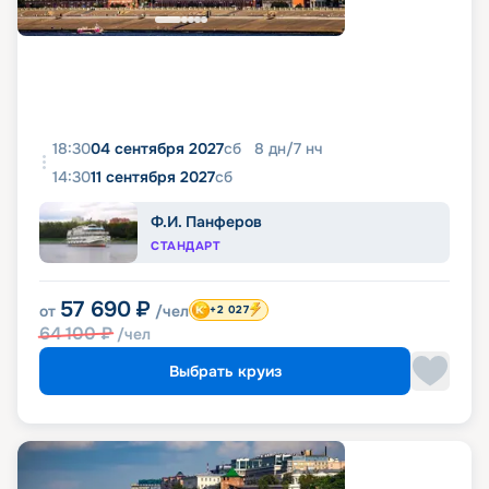
18:30
04 сентября 2027
сб
8
дн
/
7
нч
14:30
11 сентября 2027
сб
Ф.И. Панферов
СТАНДАРТ
57 690
₽
от
/чел
+2 027
64 100
₽
/чел
Выбрать круиз