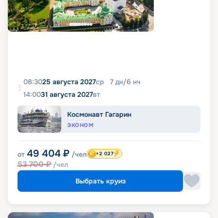
08:30
25 августа 2027
ср
7
дн
/
6
нч
14:00
31 августа 2027
вт
Космонавт Гагарин
ЭКОНОМ
49 404
₽
от
/чел
+2 027
53 700
₽
/чел
Выбрать круиз