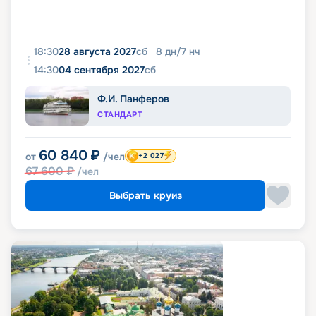
18:30
28 августа 2027
сб
8
дн
/
7
нч
14:30
04 сентября 2027
сб
Ф.И. Панферов
СТАНДАРТ
60 840
₽
от
/чел
+2 027
67 600
₽
/чел
Выбрать круиз