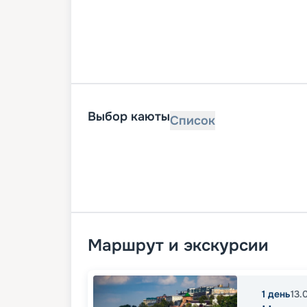
Выбор каюты
Список
Маршрут и экскурсии
1
день
13.