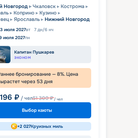
й Новгород
Чкаловск
Кострома
вль
Коприно
Кузино
овец
Ярославль
Нижний Новгород
13 июля 2027
вт
7
дн
/
6
нч
9 июля 2027
пн
Капитан Пушкарев
ЭКОНОМ
Раннее бронирование —
8
%. Цена
вырастет через
53
дня
 196
₽
/ чел
51 300
₽
/ чел
Выбор каюты
+
2 027
Круизных миль