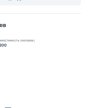
ев
Допо
Как пол
ВМЕСТИМОСТЬ (ЧЕЛОВЕК)
-
15
%
200
Скидк
-
5
%
о
Скидк
Пишит