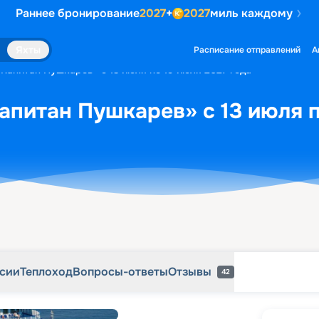
Раннее бронирование
2027
+
2027
миль каждому
рсии
Теплоход
Вопросы-ответы
Отзывы
42
Яхты
Расписание отправлений
А
«Капитан Пушкарев» с 13 июля по 19 июля 2027 года
апитан Пушкарев» с 13 июля п
рсии
Теплоход
Вопросы-ответы
Отзывы
42