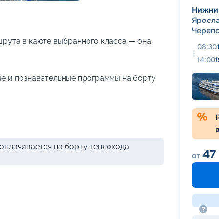
+
21
фотографий
Нижни
Яросла
Череп
рута в каюте выбранного класса — она
08:30
14:00
1
е и познавательные программы на борту
оплачивается на борту теплохода
47
от