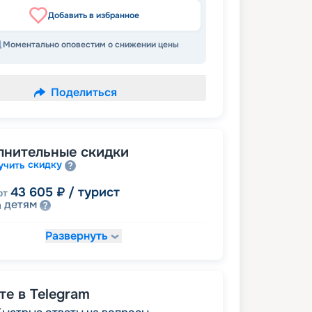
Добавить в избранное
Моментально оповестим о снижении цены
Поделиться
лнительные скидки
скидку
учить
43 605
₽
/ турист
от
детям
а
Развернуть
48 735
₽
/ турист
т
пенсионерам
а
е в Telegram