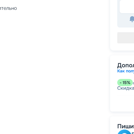
чительно
Допо
Как пол
-
15
%
Скидк
-
5
%
о
Скидк
Пишит