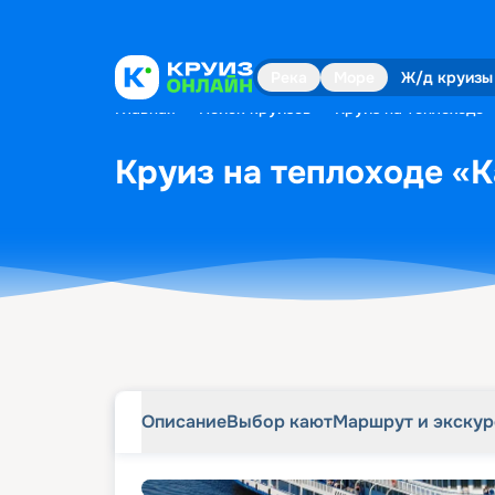
Описание
Выбор кают
Маршрут и экску
Река
Море
Ж/д круизы
Главная
•
Поиск круизов
•
Круиз на теплоходе 
Круиз на теплоходе «К
Описание
Выбор кают
Маршрут и экску