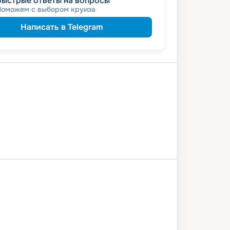
Быстрые ответы на вопросы
Поможем с выбором круиза
Написать в Telegram
й Новгород
Чкаловск
Кострома
вль
Коприно
Кузино
овец
Ярославль
Нижний Новгород
13 июля 2027
вт
7
дн
/
6
нч