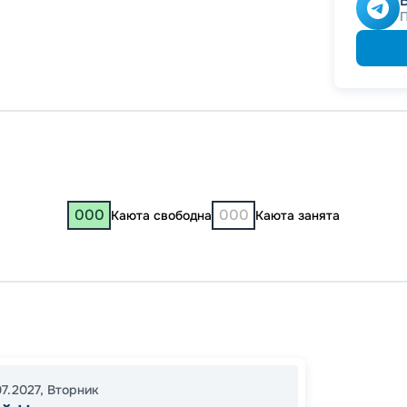
000
000
Каюта свободна
Каюта занята
Нижни
Яросла
Череп
07.2027
,
Вторник
08:30