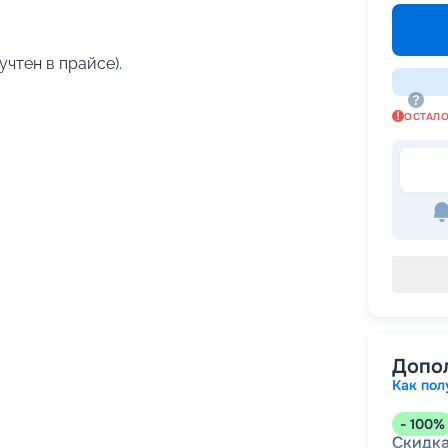
учтен в прайсе).
ОСТАЛ
Допо
Как пол
-
100
%
Скидк