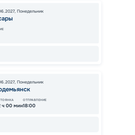
Костр
06.2027
,
Понедельник
Макар
сары
Макар
12:00
1
ИЕ
06:30
06.2027
,
Понедельник
одемьянск
Цена
СТОЯНКА
ОТПРАВЛЕНИЕ
2 ч 00 мин
18:00
48
от