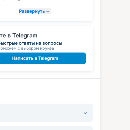
Развернуть
51 837
₽
/ турист
т
пенсионерам
а
е в Telegram
Быстрые ответы на вопросы
Поможем с выбором круиза
Написать в Telegram