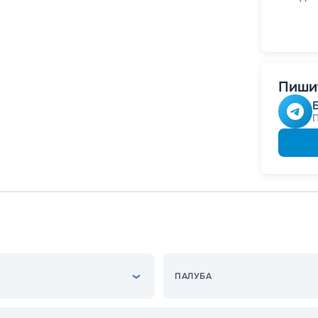
-
5
%
о
Скидк
Пишит
ПАЛУБА