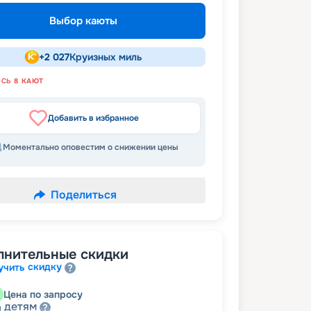
Выбор каюты
+
2 027
Круизных миль
ОСЬ
8
КАЮТ
Добавить в избранное
Моментально оповестим о снижении цены
Поделиться
лнительные скидки
скидку
учить
Цена по запросу
детям
а