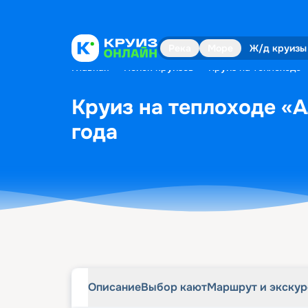
Описание
Выбор кают
Маршрут и экску
Река
Море
Ж/д круизы
Главная
•
Поиск круизов
•
Круиз на теплоходе 
Круиз на теплоходе «А
года
Описание
Выбор кают
Маршрут и экску