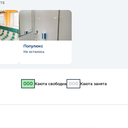
ТЕ
Полулюкс
Не осталось
000
000
Каюта свободна
Каюта занята
Чебок
Нижни