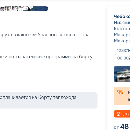
+
28
фотографий
Чебок
Нижни
Костр
Макар
рута в каюте выбранного класса — она
Макар
12:00
1
е и познавательные программы на борту
06:30
оплачивается на борту теплохода
Цена
48
от