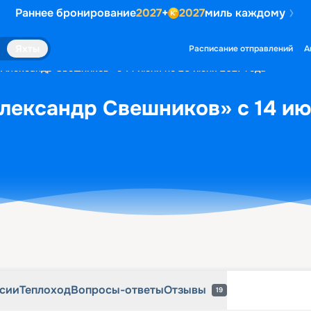
Раннее бронирование
2027
+
2027
миль каждому
рсии
Теплоход
Вопросы-ответы
Отзывы
19
Яхты
Расписание отправлений
А
«Александр Свешников» с 14 июня по 20 июня 2027 года
лександр Свешников» с 14 ию
рсии
Теплоход
Вопросы-ответы
Отзывы
19