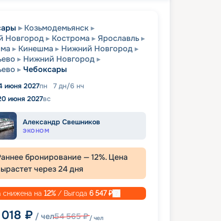
сары
Козьмодемьянск
й Новгород
Кострома
Ярославль
ома
Кинешма
Нижний Новгород
ьево
Нижний Новгород
ьево
Чебоксары
4 июня 2027
пн
7
дн
/
6
нч
20 июня 2027
вс
Александр Свешников
ЭКОНОМ
Раннее бронирование —
12
%. Цена
вырастет через
24
дня
 снижена на
12
%
/ Выгода
6 547
₽
 018
₽
/ чел
54 565
₽
/ чел