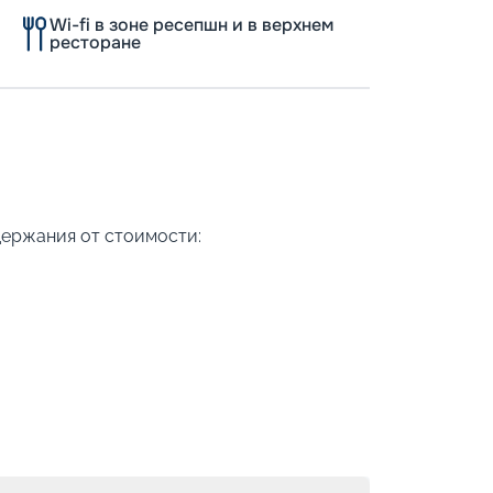
Wi-fi в зоне ресепшн и в верхнем
ресторане
Допо
Как пол
-
100
%
Скидк
держания от стоимости:
-
5
%
о
Скидк
Пишит