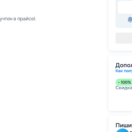
учтен в прайсе).
Допо
Как пол
-
100
%
Скидк
-
5
%
о
Скидк
Пишит