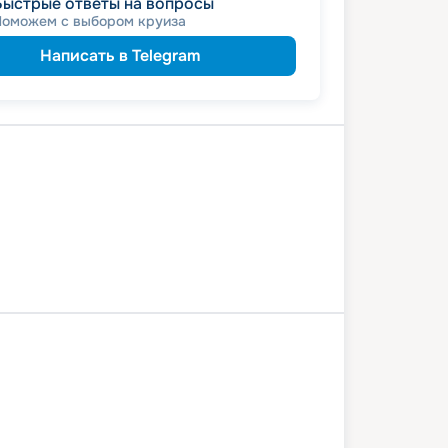
Быстрые ответы на вопросы
Поможем с выбором круиза
Написать в Telegram
ома
Кинешма
Нижний Новгород
ьево
Чебоксары
0 июля 2026
пт
3
дн
/
2
нч