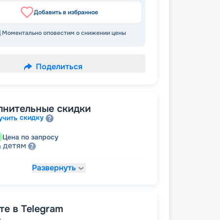
Добавить в избранное
Моментально оповестим о снижении цены
Поделиться
лнительные скидки
скидку
учить
Цена по запросу
детям
а
Развернуть
16 990
₽
/ турист
т
пенсионерам
а
е в Telegram