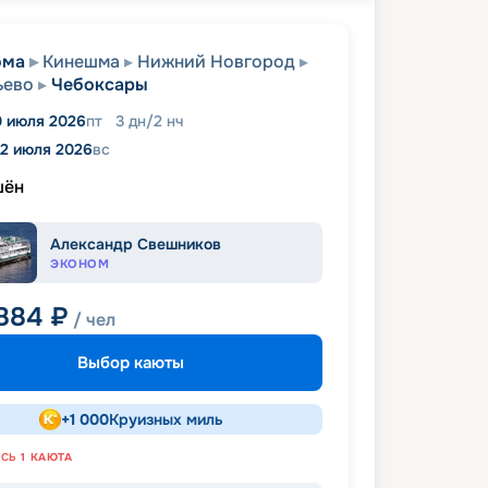
ома
Кинешма
Нижний Новгород
ьево
Чебоксары
0 июля 2026
пт
3
дн
/
2
нч
12 июля 2026
вс
шён
Александр Свешников
ЭКОНОМ
 884
₽
/ чел
Выбор каюты
+
1 000
Круизных миль
АСЬ
1
КАЮТА