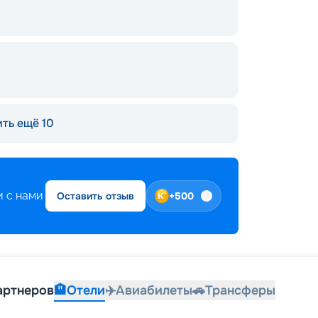
ть ещё 10
 с нами
Оставить отзыв
+
500
артнеров
🏨
Отели
✈️
Авиабилеты
🚗
Трансферы