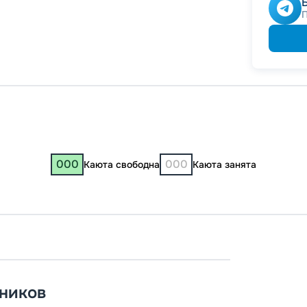
000
000
Каюта свободна
Каюта занята
Костр
Макар
ников
11:00
1