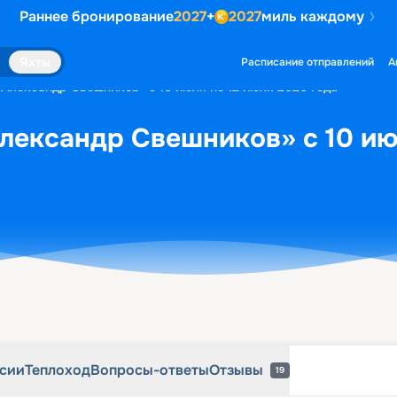
Раннее бронирование
2027
+
2027
миль каждому
рсии
Теплоход
Вопросы-ответы
Отзывы
19
Яхты
Расписание отправлений
А
«Александр Свешников» с 10 июля по 12 июля 2026 года
лександр Свешников» с 10 ию
рсии
Теплоход
Вопросы-ответы
Отзывы
19