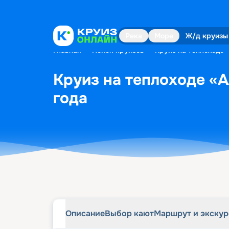
Описание
Выбор кают
Маршрут и экску
Река
Море
Ж/д круизы
Главная
•
Поиск круизов
•
Круиз на теплоходе 
Круиз на теплоходе «А
года
Описание
Выбор кают
Маршрут и экску