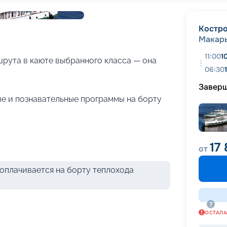
+
27
фотографий
Костр
Макар
11:00
1
рута в каюте выбранного класса — она
06:30
Завер
е и познавательные программы на борту
17
от
оплачивается на борту теплохода
ОСТАЛ