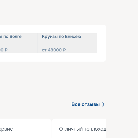
ы по Волге
Круизы по Енисею
00
₽
от
48000
₽
Все отзывы
рвис

Отличный теплоход с хорошим 