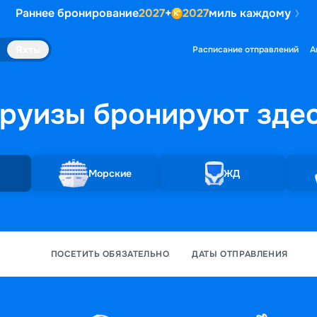
Раннее бронирование
2027
+
2027
миль каждому
Яхты
Расписание отправлений
А
руизы бронируют
зде
Морские
ЖД
ПОСЕТИТЬ ОБЯЗАТЕЛЬНО
ДАТЫ ОТПРАВЛЕНИЯ