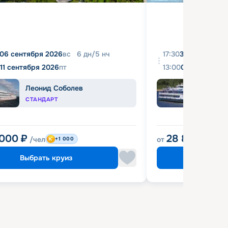
06 сентября 2026
вс
6
дн
/
5
нч
17:30
31 августа 20
11 сентября 2026
пт
13:00
04 сентября 
Леонид Соболев
Башк
СТАНДАРТ
ЭКОН
 000
₽
28 800
₽
/чел
от
/чел
+1 000
Выбрать круиз
Выбрат