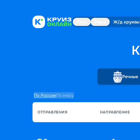
Река
Море
Ж/д круизы
К
Речные
По России
По миру
ОТПРАВЛЕНИЯ
НАПРАВЛЕНИЕ