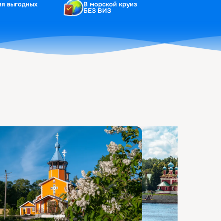
ия выгодных
В морской круиз
БЕЗ ВИЗ