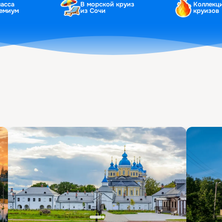
ласса
В морской круиз
Коллекц
ремиум
из Сочи
круизов