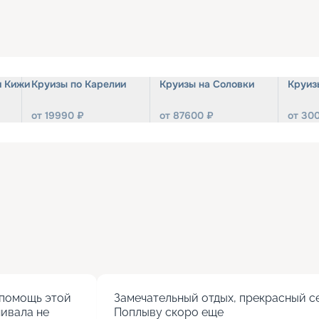
и Кижи
Круизы по Карелии
Круизы на Соловки
Круиз
от
19990
₽
от
87600
₽
от
30
помощь этой 
Замечательный отдых, прекрасный се
ивала не 
Поплыву скоро еще
