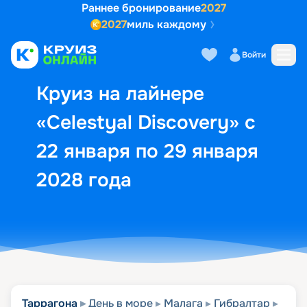
Раннее бронирование
2027
2027
миль каждому
Описание
Выбор кают
Маршрут и экск
Войти
Круиз на лайнере
«Celestyal Discovery» с
22 января по 29 января
2028 года
Таррагона
День в море
Малага
Гибралтар