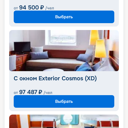
94 500
₽
от
/чел
Выбрать
С окном Exterior Cosmos (XD)
97 487
₽
от
/чел
Выбрать