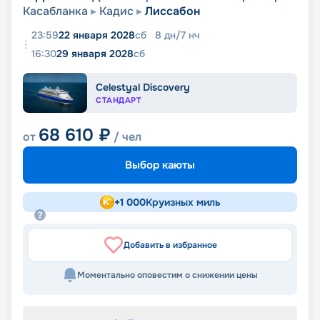
Касабланка
Кадис
Лиссабон
23:59
22 января 2028
сб
8
дн
/
7
нч
16:30
29 января 2028
сб
Celestyal Discovery
СТАНДАРТ
68 610
₽
от
/ чел
Выбор каюты
+
1 000
Круизных миль
Добавить в избранное
Моментально оповестим о снижении цены