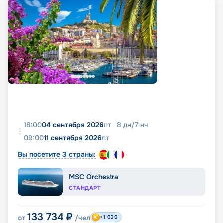
18:00
04 сентября 2026
пт
8
дн
/
7
нч
09:00
11 сентября 2026
пт
Вы посетите 3 страны:
MSC Orchestra
СТАНДАРТ
133 734
₽
от
/чел
+1 000