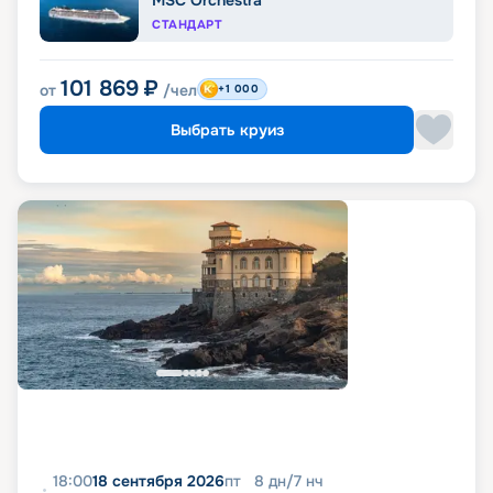
MSC Orchestra
СТАНДАРТ
101 869
₽
от
/чел
+1 000
Выбрать круиз
18:00
18 сентября 2026
пт
8
дн
/
7
нч