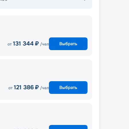
131 344
₽
Выбрать
от
/чел
121 386
₽
Выбрать
от
/чел