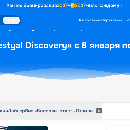
Раннее бронирование
2027
+
2027
миль каждому
рсии
Лайнер
Визы
Вопросы-ответы
Отзывы
5
Яхты
Расписание отправлений
А
lestyal Discovery» с 8 января по 22 января 2028 года
styal Discovery» с 8 января п
рсии
Лайнер
Визы
Вопросы-ответы
Отзывы
5