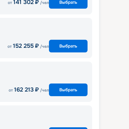
141 302
₽
Выбрать
от
/чел
152 255
₽
Выбрать
от
/чел
162 213
₽
Выбрать
от
/чел