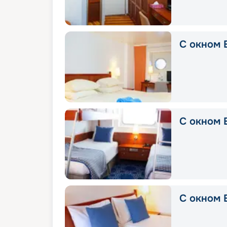
С окном E
С окном E
С окном E