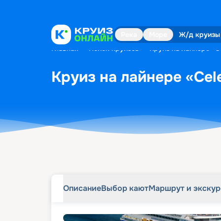
Описание
Выбор кают
Маршрут и экску
Река
Море
Ж/д круизы
Главная
•
Поиск круизов
•
Круиз на лайнере «Ce
Круиз на лайнере «Cele
Описание
Выбор кают
Маршрут и экску