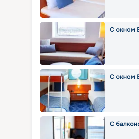
С окном E
С окном 
С балкон