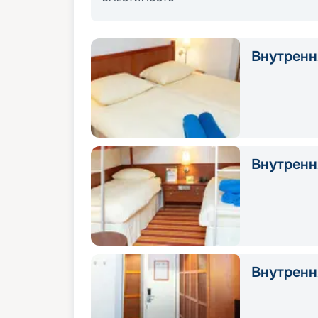
Внутрення
Внутрення
Внутрення