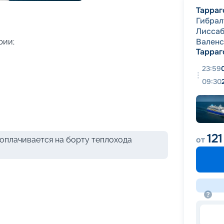
+
17
фотографий
Тарраг
Гибрал
Лисса
Вален
рии;
Тарраг
23:59
09:30
12
от
оплачивается на борту теплохода