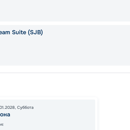
eam Suite (SJB)
Тарраг
Гибрал
Лисса
01.2028
,
Суббота
Вален
гона
Тарраг
23:59
ИЕ