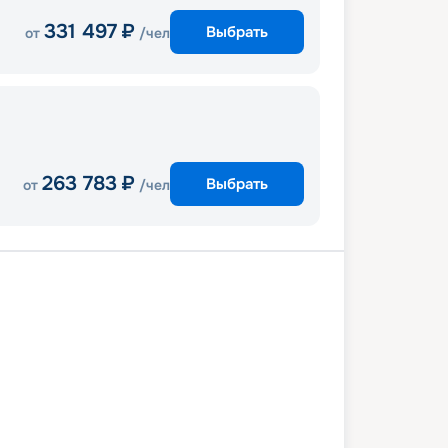
331 497
₽
Выбрать
от
/чел
263 783
₽
Выбрать
от
/чел
она
День в море
Малага
тар
Касабланка
Кадис
бон
Танжер
День в море
сия
Пальма-де-Мальорка
Сет
она
08 января 2028
сб
15
дн
/
14
нч