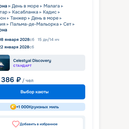
она
День в море
Малага
тар
Касабланка
Кадис
бон
Танжер
День в море
сия
Пальма-де-Мальорка
Сет
она
08 января 2028
сб
15
дн
/
14
нч
22 января 2028
сб
Celestyal Discovery
СТАНДАРТ
1 386
₽
/ чел
Выбор каюты
+
1 000
Круизных миль
Добавить в избранное