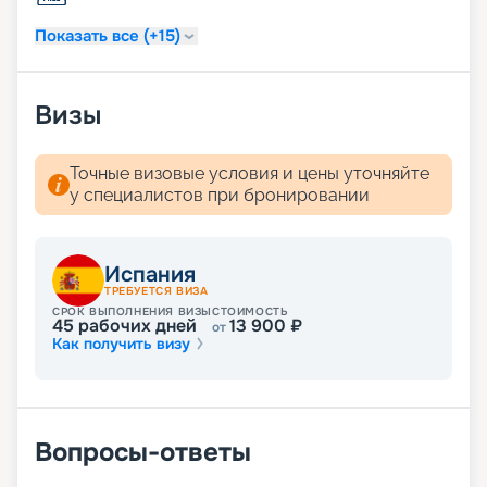
Подробное описание маршрутов, фото лайнера,
расписание круизов и цены на сезон 2026 - 2027
Показать все (+15)
доступны на нашем сайте. Купить путешествие в
компании «Круиз.онлайн» можно не выходя из
дома.
Визы
Точные визовые условия и цены уточняйте
у специалистов при бронировании
Испания
ТРЕБУЕТСЯ ВИЗА
СРОК ВЫПОЛНЕНИЯ ВИЗЫ
СТОИМОСТЬ
45
рабочих дней
13 900
₽
от
Как получить визу
Вопросы-ответы