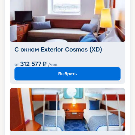
С окном Exterior Cosmos (XD)
312 577
₽
от
/чел
Выбрать