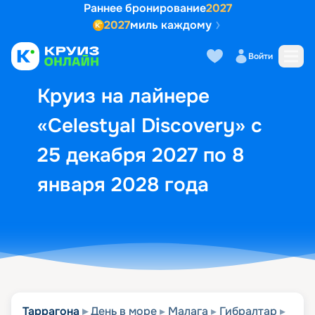
Раннее бронирование
2027
2027
миль каждому
Описание
Выбор кают
Маршрут и экск
Войти
Круиз на лайнере
«Celestyal Discovery» с
25 декабря 2027 по 8
января 2028 года
Таррагона
День в море
Малага
Гибралтар