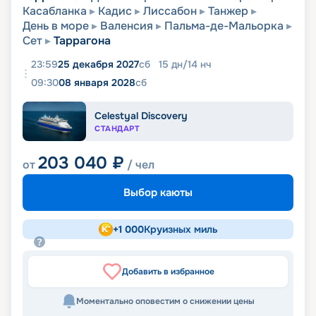
Касабланка
Кадис
Лиссабон
Танжер
День в море
Валенсия
Пальма-де-Мальорка
Сет
Таррагона
23:59
25 декабря 2027
сб
15
дн
/
14
нч
09:30
08 января 2028
сб
Celestyal Discovery
СТАНДАРТ
203 040
₽
от
/ чел
Выбор каюты
+
1 000
Круизных миль
Добавить в избранное
Моментально оповестим о снижении цены