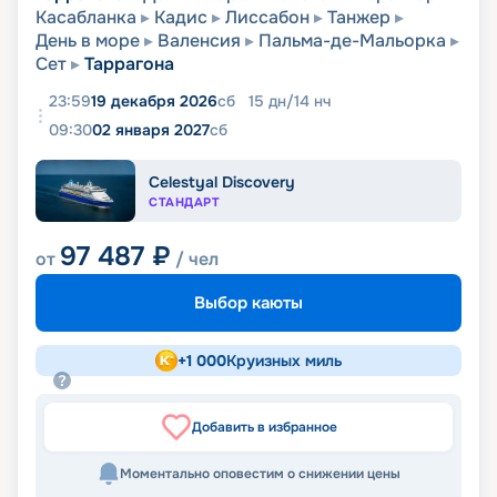
Касабланка
Кадис
Лиссабон
Танжер
День в море
Валенсия
Пальма-де-Мальорка
Сет
Таррагона
23:59
19 декабря 2026
сб
15
дн
/
14
нч
09:30
02 января 2027
сб
Celestyal Discovery
СТАНДАРТ
97 487
₽
от
/ чел
Выбор каюты
+
1 000
Круизных миль
Добавить в избранное
Моментально оповестим о снижении цены