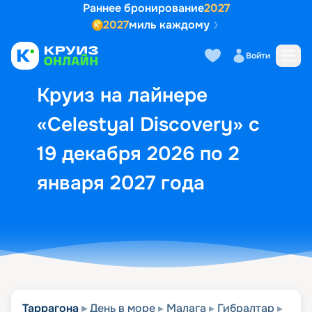
Раннее бронирование
2027
2027
миль каждому
Описание
Выбор кают
Маршрут и экск
Войти
Круиз на лайнере
«Celestyal Discovery» с
19 декабря 2026 по 2
января 2027 года
Таррагона
День в море
Малага
Гибралтар