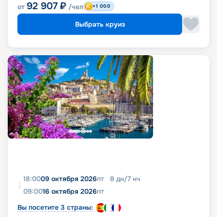
92 907
₽
от
/чел
+1 000
Выбрать круиз
18:00
09 октября 2026
пт
8
дн
/
7
нч
09:00
16 октября 2026
пт
Вы посетите 3 страны: