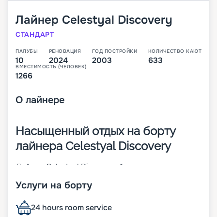
Лайнер
Celestyal Discovery
СТАНДАРТ
ПАЛУБЫ
РЕНОВАЦИЯ
ГОД ПОСТРОЙКИ
КОЛИЧЕСТВО КАЮТ
10
2024
2003
633
ВМЕСТИМОСТЬ (ЧЕЛОВЕК)
1266
О
лайнере
Насыщенный отдых на борту
лайнера Celestyal Discovery
Лайнер Celestyal Discovery был построен и
спущен на воду в 1996 году. С тех пор он прошел
Услуги на борту
реновацию в 2022 году и условия на его борту
полностью соответствуют всем тенденциям
современного круизного бизнеса. Судно
24 hours room service
относится к классу Celestyal и имеет в своем