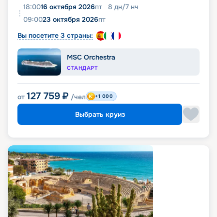
18:00
16 октября 2026
пт
8
дн
/
7
нч
09:00
23 октября 2026
пт
Вы посетите 3 страны:
MSC Orchestra
СТАНДАРТ
127 759
₽
от
/чел
+1 000
Выбрать круиз