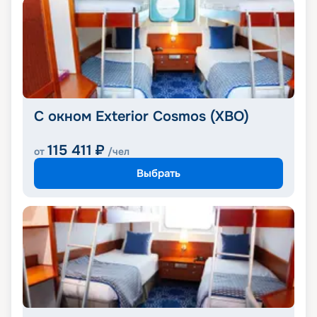
С окном Exterior Cosmos (XBO)
115 411
₽
от
/чел
Выбрать