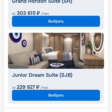
Grand Horizon Suite (SH)
303 615
₽
от
/чел
Выбрать
Junior Dream Suite (SJB)
229 927
₽
от
/чел
Выбрать