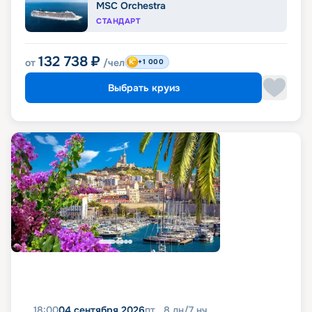
MSC Orchestra
СТАНДАРТ
132 738
₽
от
/чел
+1 000
Выбрать круиз
18:00
04 сентября 2026
пт
8
дн
/
7
нч