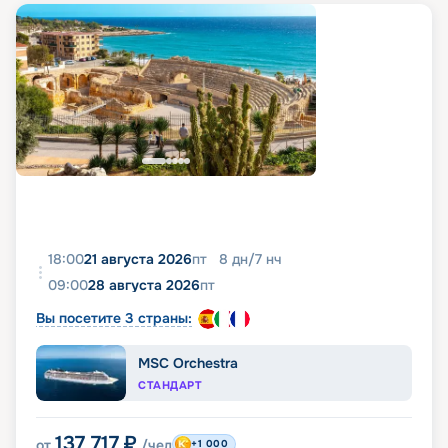
18:00
21 августа 2026
пт
8
дн
/
7
нч
09:00
28 августа 2026
пт
Вы посетите 3 страны:
MSC Orchestra
СТАНДАРТ
137 717
₽
от
/чел
+1 000