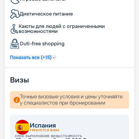
развлекательными программами на любой вкус.
Детские мероприятия, музыкальные и
Диетическое питание
театрализованные представления, дискотеки –
найдется всё!
Каюты для людей с ограниченными
возможностями
Как купить путевку
Duti-free shopping
Подробное описание маршрутов, фото лайнера,
расписание круизов и цены на сезон 2026 - 2027
Показать все (+15)
доступны на нашем сайте. Купить путешествие в
компании «Круиз.онлайн» можно не выходя из
дома.
Визы
Точные визовые условия и цены уточняйте
у специалистов при бронировании
Испания
ТРЕБУЕТСЯ ВИЗА
СРОК ВЫПОЛНЕНИЯ ВИЗЫ
СТОИМОСТЬ