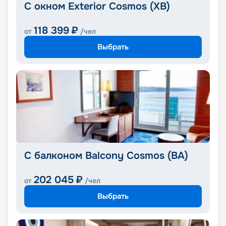
С окном Exterior Cosmos (XB)
118 399
₽
от
/чел
Выбрать
С балконом Balcony Cosmos (BA)
202 045
₽
от
/чел
Выбрать