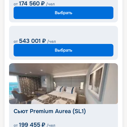
174 560
₽
от
/чел
Выбрать
543 001
₽
от
/чел
Выбрать
Сьют Premium Aurea (SL1)
199 455
₽
от
/чел