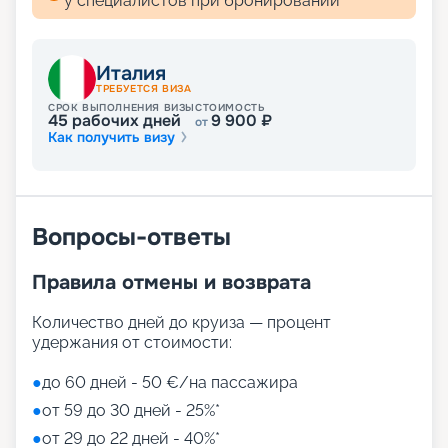
у специалистов при бронировании
концепции. Выбирайте на свой вкус!
Развлечения на лайнере
Италия
ТРЕБУЕТСЯ ВИЗА
СРОК ВЫПОЛНЕНИЯ ВИЗЫ
СТОИМОСТЬ
45
рабочих дней
9 900
₽
от
Как получить визу
Лайнер предлагает огромное разнообразие
развлечений, от раслебления в спа-зонах до
активных спортивных игр.
На выбор представлены такие пространства:
Zen District (оздоровительный и
Вопросы-ответы
релаксационный комплекс только для взрослых)
Family District (с 10 детскими площадками/
Правила отмены и возврата
бассейнами, клубами, игровыми зонами)
Family Sundeck (зона для загара, подходящая
для детей)
Количество дней до круиза — процент
Aquapark (с открытыми игровыми
удержания от стоимости:
площадками, бассейнами-лягушатниками,
водными пушками, 3 водными горками с
●
до 60 дней - 50 €/на пассажира
эффектами виртуальной реальности)
●
от 59 до 30 дней - 25%*
мини-гольф и теннис
●
от 29 до 22 дней - 40%*
7 бассейнов