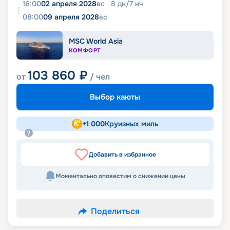
16:00
02 апреля 2028
вс
8
дн
/
7
нч
08:00
09 апреля 2028
вс
MSC World Asia
КОМФОРТ
103 860
₽
от
/ чел
Выбор каюты
+
1 000
Круизных миль
Добавить в избранное
Моментально оповестим о снижении цены
Поделиться