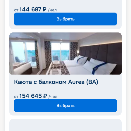
144 687
₽
от
/чел
Выбрать
Каюта с балконом Aurea (BA)
154 645
₽
от
/чел
Выбрать