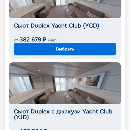
Сьют Duplex Yacht Club (YCD)
382 679
₽
от
/чел
Выбрать
Сьют Duplex с джакузи Yacht Club
(YJD)