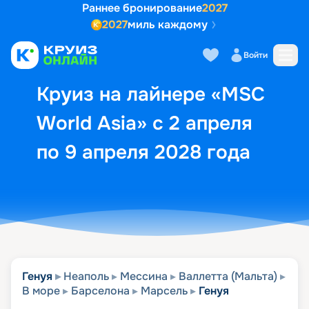
Раннее бронирование
2027
2027
миль каждому
Описание
Выбор кают
Маршрут и экск
Войти
Круиз на лайнере «MSC
World Asia» с 2 апреля
по 9 апреля 2028 года
Генуя
Неаполь
Мессина
Валлетта (Мальта)
В море
Барселона
Марсель
Генуя