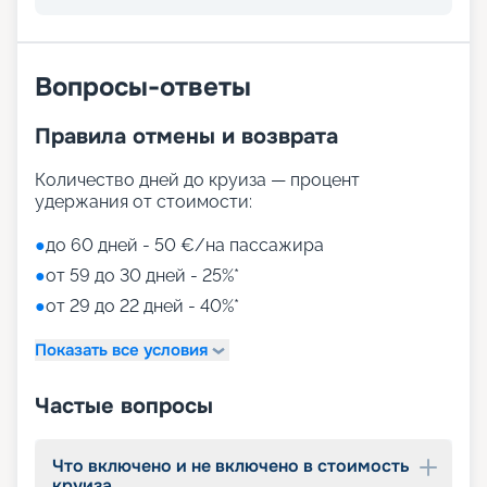
Вопросы-ответы
Правила отмены и возврата
Количество дней до круиза — процент
удержания от стоимости:
●
до 60 дней - 50 €/на пассажира
●
от 59 до 30 дней - 25%*
●
от 29 до 22 дней - 40%*
Показать все условия
Частые вопросы
Что включено и не включено в стоимость
круиза