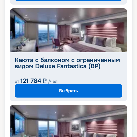
Каюта с балконом с ограниченным
видом Deluxe Fantastica (BP)
121 784
₽
от
/чел
Выбрать