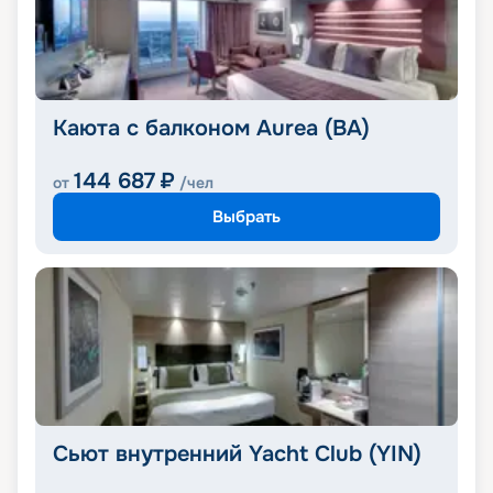
Каюта с балконом Aurea (BA)
144 687
₽
от
/чел
Выбрать
Сьют внутренний Yacht Club (YIN)