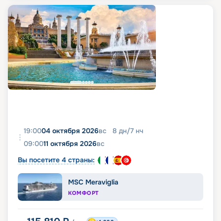
19:00
04 октября 2026
вс
8
дн
/
7
нч
09:00
11 октября 2026
вс
Вы посетите 4 страны:
MSC Meraviglia
КОМФОРТ