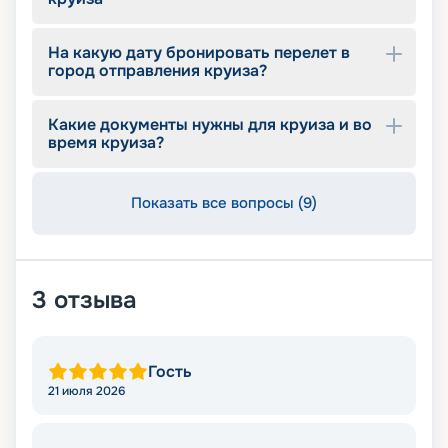
На какую дату бронировать перелет в
город отправления круиза?
Какие документы нужны для круиза и во
время круиза?
Показать все вопросы (9)
3
отзыва
Гость
21 июля 2026