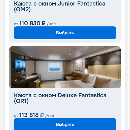
Каюта с окном Junior Fantastica
(OM2)
110 830
₽
от
/чел
Выбрать
Каюта с окном Deluxe Fantastica
(OR1)
113 818
₽
от
/чел
Выбрать