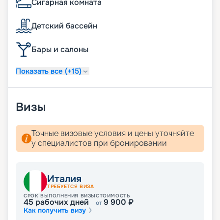
Сигарная комната
Детский бассейн
Бары и салоны
Показать все (+15)
Визы
Точные визовые условия и цены уточняйте
у специалистов при бронировании
Италия
ТРЕБУЕТСЯ ВИЗА
СРОК ВЫПОЛНЕНИЯ ВИЗЫ
СТОИМОСТЬ
45
рабочих дней
9 900
₽
от
Как получить визу