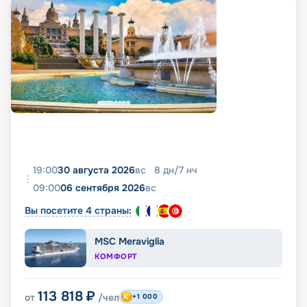
19:00
30 августа 2026
вс
8
дн
/
7
нч
09:00
06 сентября 2026
вс
Вы посетите 4 страны:
MSC Meraviglia
КОМФОРТ
113 818
₽
от
/чел
+1 000