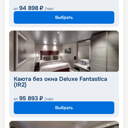
94 898
₽
от
/чел
Выбрать
Каюта без окна Deluxe Fantastica
(IR2)
95 893
₽
от
/чел
Выбрать