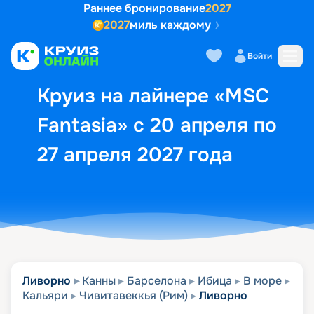
Раннее бронирование
2027
2027
миль каждому
Описание
Выбор кают
Маршрут и экск
Войти
Круиз на лайнере «MSC
Fantasia» с 20 апреля по
27 апреля 2027 года
Ливорно
Канны
Барселона
Ибица
В море
Кальяри
Чивитавеккья (Рим)
Ливорно