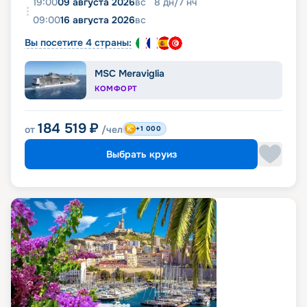
19:00
09 августа 2026
вс
8
дн
/
7
нч
09:00
16 августа 2026
вс
Вы посетите 4 страны:
MSC Meraviglia
КОМФОРТ
184 519
₽
от
/чел
+1 000
Выбрать круиз