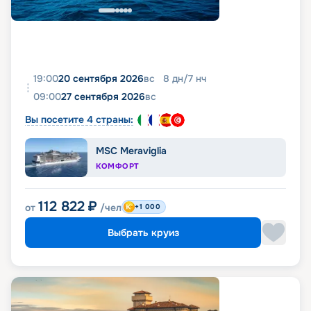
19:00
20 сентября 2026
вс
8
дн
/
7
нч
09:00
27 сентября 2026
вс
Вы посетите 4 страны:
MSC Meraviglia
КОМФОРТ
112 822
₽
от
/чел
+1 000
Выбрать круиз