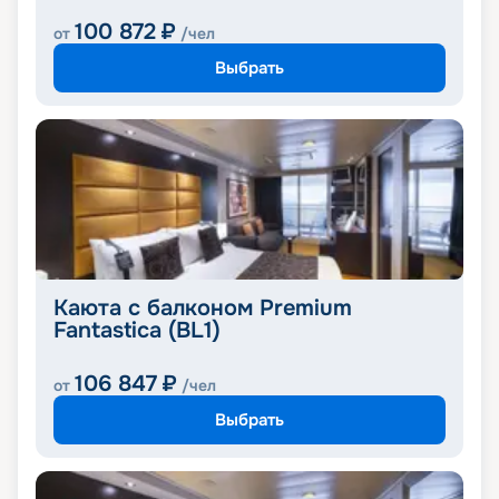
100 872
₽
от
/чел
Выбрать
Каюта с балконом Premium
Fantastica (BL1)
106 847
₽
от
/чел
Выбрать