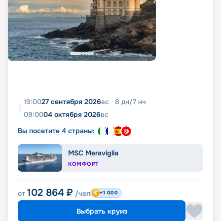
19:00
27 сентября 2026
вс
8
дн
/
7
нч
09:00
04 октября 2026
вс
Вы посетите 4 страны:
MSC Meraviglia
КОМФОРТ
102 864
₽
от
/чел
+1 000
Выбрать круиз