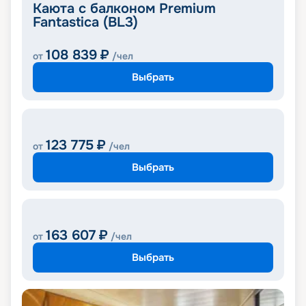
Каюта с балконом Premium
Fantastica (BL3)
108 839
₽
от
/чел
Выбрать
123 775
₽
от
/чел
Выбрать
163 607
₽
от
/чел
Выбрать