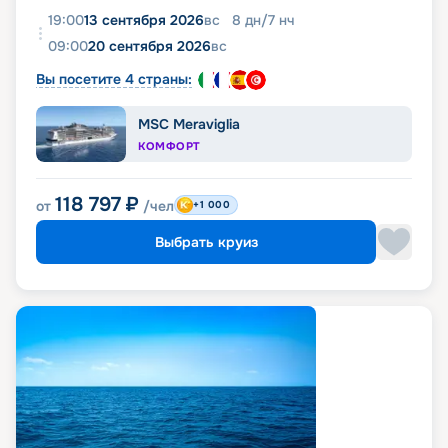
19:00
13 сентября 2026
вс
8
дн
/
7
нч
09:00
20 сентября 2026
вс
Вы посетите 4 страны:
MSC Meraviglia
КОМФОРТ
118 797
₽
от
/чел
+1 000
Выбрать круиз