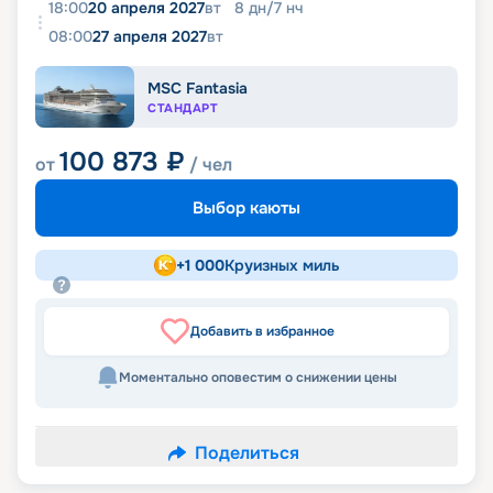
18:00
20 апреля 2027
вт
8
дн
/
7
нч
08:00
27 апреля 2027
вт
MSC Fantasia
СТАНДАРТ
100 873
₽
от
/ чел
Выбор каюты
+
1 000
Круизных миль
Добавить в избранное
Моментально оповестим о снижении цены
Поделиться