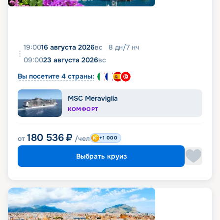
19:00
16 августа 2026
вс
8
дн
/
7
нч
09:00
23 августа 2026
вс
Вы посетите 4 страны:
MSC Meraviglia
КОМФОРТ
180 536
₽
от
/чел
+1 000
Выбрать круиз