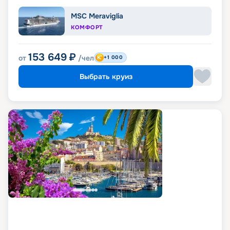
MSC Meraviglia
КОМФОРТ
153 649
₽
от
/чел
+1 000
Выбрать круиз