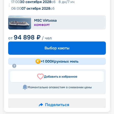
17:00
30 сентября 2028
сб
8
дн
/
7
нч
06:00
07 октября 2028
сб
MSC Virtuosa
КОМФОРТ
94 898
₽
от
/ чел
Выбор каюты
+
1 000
Круизных миль
Добавить в избранное
Моментально оповестим о снижении цены
Поделиться