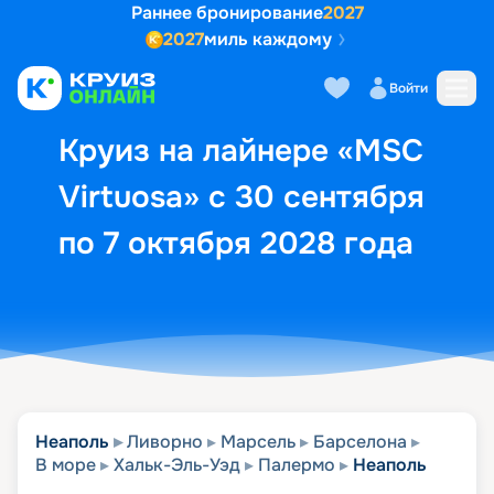
Раннее бронирование
2027
2027
миль каждому
Описание
Выбор кают
Маршрут и экск
Войти
Круиз на лайнере «MSC
Virtuosa» с 30 сентября
по 7 октября 2028 года
Неаполь
Ливорно
Марсель
Барселона
В море
Хальк-Эль-Уэд
Палермо
Неаполь