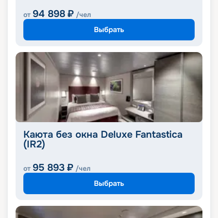
94 898
₽
от
/чел
Выбрать
Каюта без окна Deluxe Fantastica
(IR2)
95 893
₽
от
/чел
Выбрать