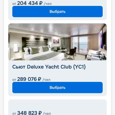
204 434
₽
от
/чел
Выбрать
Сьют Deluxe Yacht Club (YC1)
289 076
₽
от
/чел
Выбрать
348 823
₽
от
/чел