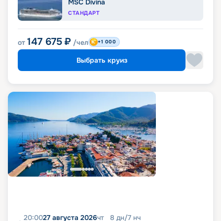
MSC Divina
СТАНДАРТ
147 675
₽
от
/чел
+1 000
Выбрать круиз
20:00
27 августа 2026
чт
8
дн
/
7
нч