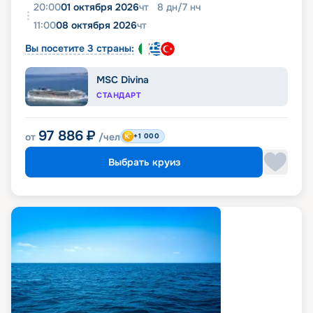
20:00
01 октября 2026
чт
8
дн
/
7
нч
11:00
08 октября 2026
чт
Вы посетите 3 страны:
MSC Divina
СТАНДАРТ
97 886
₽
от
/чел
+1 000
Выбрать круиз