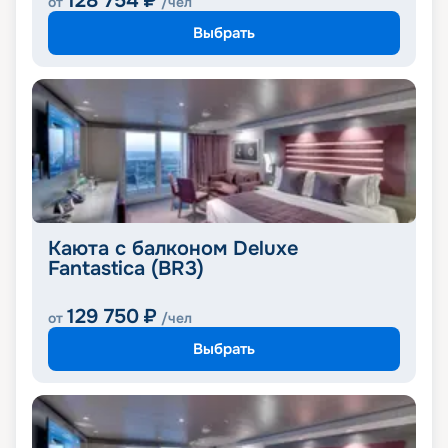
128 754
₽
от
/чел
Выбрать
Каюта с балконом Deluxe
Fantastica (BR3)
129 750
₽
от
/чел
Выбрать