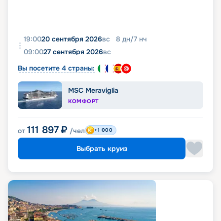
19:00
20 сентября 2026
вс
8
дн
/
7
нч
09:00
27 сентября 2026
вс
Вы посетите 4 страны:
MSC Meraviglia
КОМФОРТ
111 897
₽
от
/чел
+1 000
Выбрать круиз