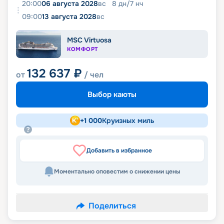
20:00
06 августа 2028
вс
8
дн
/
7
нч
09:00
13 августа 2028
вс
MSC Virtuosa
КОМФОРТ
132 637
₽
от
/ чел
Выбор каюты
+
1 000
Круизных миль
Добавить в избранное
Моментально оповестим о снижении цены
Поделиться