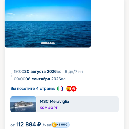
19:00
30 августа 2026
вс
8
дн
/
7
нч
09:00
06 сентября 2026
вс
Вы посетите 4 страны:
MSC Meraviglia
КОМФОРТ
112 884
₽
от
/чел
+1 000