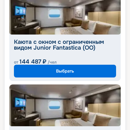
Каюта с окном с ограниченным
видом Junior Fantastica (OO)
144 487
₽
от
/чел
Выбрать