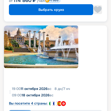
114 860
₽
от
/чел
+1 000
Выбрать круиз
19:00
11 октября 2026
вс
8
дн
/
7
нч
09:00
18 октября 2026
вс
Вы посетите 4 страны: