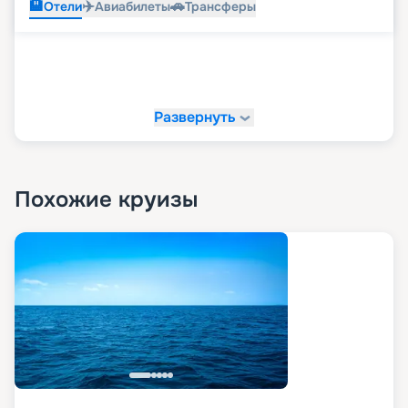
🏨
✈️
🚗
Отели
Авиабилеты
Трансферы
Развернуть
Похожие круизы