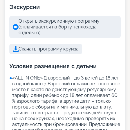
Экскурсии
Открыть экскурсионную программу
(оплачивается на борту теплохода
отдельно)
Скачать программу круиза
Условия размещения с детьми
●
«АLL IN ONE» (1 взрослый + до 3 детей до 18 лет
в одной каюте): Взрослый оплачивает основное
место в каюте по действующему регулярному
тарифу, один ребенок до 18 лет оплачивает 60
% взрослого тарифа, а другие дети – только
портовые сборы или минимальную доплату,
зависит от возраста. Предложения действуют
не на всех круизах, необходимо проверять их
актуальность при бронировании. Предложение