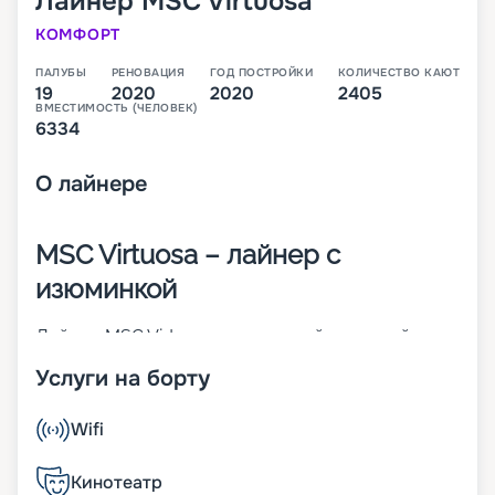
Лайнер
MSC Virtuosa
КОМФОРТ
ПАЛУБЫ
РЕНОВАЦИЯ
ГОД ПОСТРОЙКИ
КОЛИЧЕСТВО КАЮТ
19
2020
2020
2405
ВМЕСТИМОСТЬ (ЧЕЛОВЕК)
6334
О
лайнере
MSC Virtuosa – лайнер с
изюминкой
Лайнер MSC Virtuosa – четвертый круизный
корабль класса Meraviglia и десятый в мире по
Услуги на борту
величине. Он начал эксплуатироваться в мае
2010 года. На 19-палубном судне предусмотрено
2 405 кают разных категорий, в которых
Wifi
размещается до 6 334 пассажиров. Также на
борту находится 1 704 члена экипажа.
Кинотеатр
Интересной изюминкой стало цифровое «небо»,