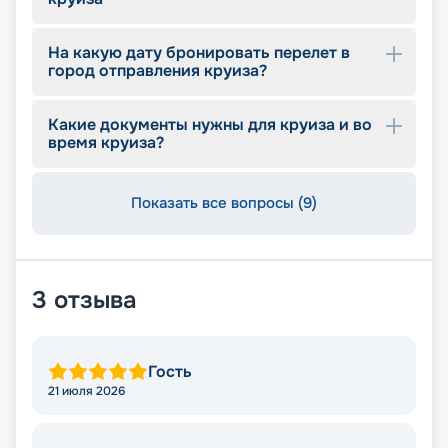
На какую дату бронировать перелет в
город отправления круиза?
Какие документы нужны для круиза и во
время круиза?
Показать все вопросы (9)
3
отзыва
Гость
21 июля 2026