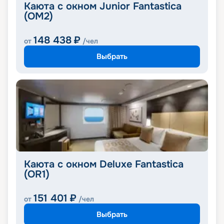
Каюта с окном Junior Fantastica
(OM2)
148 438
₽
от
/чел
Выбрать
Каюта с окном Deluxe Fantastica
(OR1)
151 401
₽
от
/чел
Выбрать