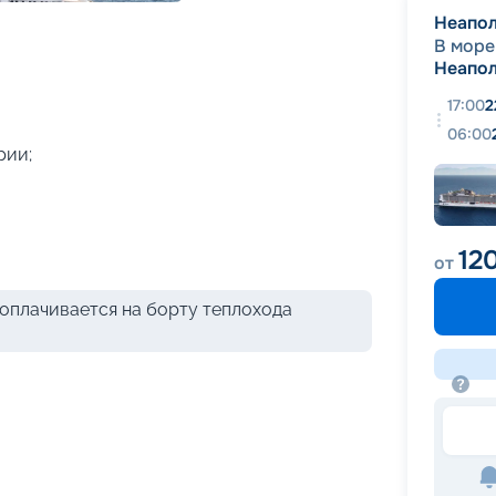
+
36
фотографий
Неапо
В море
Неапо
17:00
2
06:00
рии;
12
от
оплачивается на борту теплохода