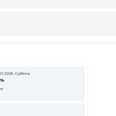
Неапо
В море
Неапо
07.2028
,
Суббота
17:00
2
ль
06:00
ИЕ
12
от