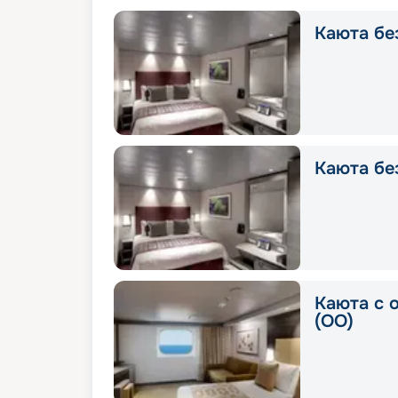
Каюта без
Каюта без
Каюта с 
(OO)