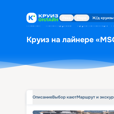
Описание
Выбор кают
Маршрут и экску
Река
Море
Ж/д круизы
Главная
•
Поиск круизов
•
Круиз на лайнере «M
Круиз на лайнере «MSC
Описание
Выбор кают
Маршрут и экску