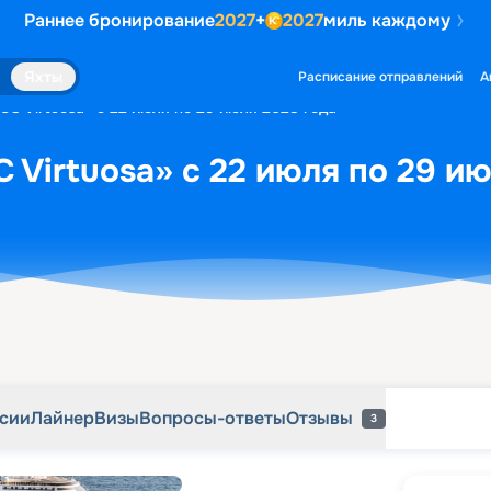
Раннее бронирование
2027
+
2027
миль каждому
рсии
Лайнер
Визы
Вопросы-ответы
Отзывы
3
Яхты
Расписание отправлений
А
SC Virtuosa» с 22 июля по 29 июля 2028 года
 Virtuosa» с 22 июля по 29 и
рсии
Лайнер
Визы
Вопросы-ответы
Отзывы
3