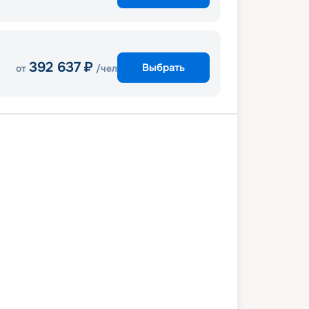
392 637
₽
Выбрать
от
/чел
ль
Ливорно
Марсель
Барселона
Хальк-Эль-Уэд
Палермо
ль
2 июля 2028
сб
8
дн
/
7
нч
29 июля 2028
сб
MSC Virtuosa
КОМФОРТ
0 789
₽
/ чел