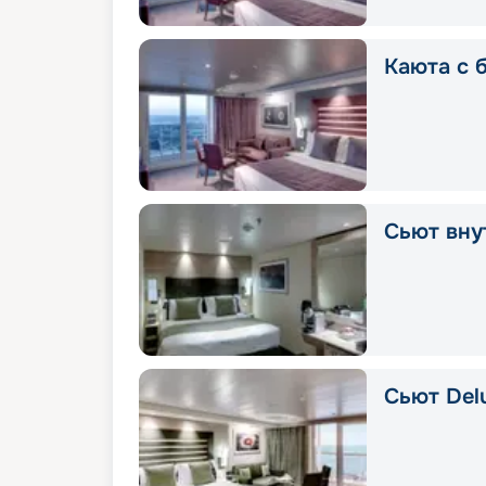
Каюта с 
Сьют вну
Сьют Delu