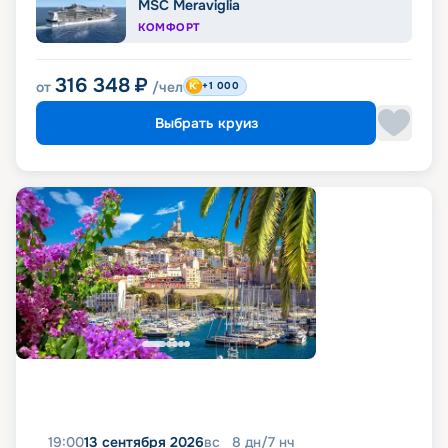
MSC Meraviglia
КОМФОРТ
316 348
₽
от
/чел
+1 000
Выбрать круиз
19:00
13 сентября 2026
вс
8
дн
/
7
нч