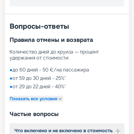
Вопросы-ответы
Правила отмены и возврата
Количество дней до круиза — процент
удержания от стоимости:
●
до 60 дней - 50 €/на пассажира
●
от 59 до 30 дней - 25%*
●
от 29 до 22 дней - 40%*
Показать все условия
Частые вопросы
Что включено и не включено в стоимость