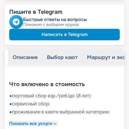
Пишите в Telegram
Быстрые ответы на вопросы
Поможем с выбором круиза
Написать в Telegram
Описание
Выбор кают
Маршрут и экск
+
38
фотографий
Что включено в стоимость
●
портовый сбор взр./реб.(до 18 лет);
●
сервисный сбор;
●
проживание в каюте выбранной категории;
Показать все услуги