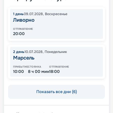
1
день
09.07.2028
,
Воскресенье
Ливорно
ОТПРАВЛЕНИЕ
20:00
2
день
10.07.2028
,
Понедельник
Марсель
ПРИБЫТИЕ
СТОЯНКА
ОТПРАВЛЕНИЕ
10:00
8 ч 00 мин
18:00
Показать все дни (6)