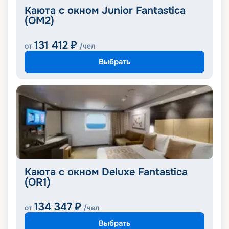
Каюта с окном Junior Fantastica
(OM2)
131 412
₽
от
/чел
Выбрать
Каюта с окном Deluxe Fantastica
(OR1)
134 347
₽
от
/чел
Выбрать