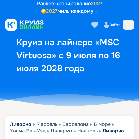
Раннее бронирование
2027
2027
миль каждому
Описание
Выбор кают
Маршрут и экск
Войти
Круиз на лайнере «MSC
Virtuosa» с 9 июля по 16
июля 2028 года
Ливорно
Марсель
Барселона
В море
Хальк-Эль-Уэд
Палермо
Неаполь
Ливорно