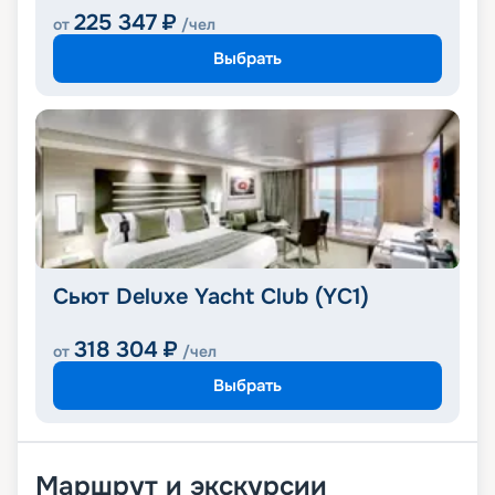
225 347
₽
от
/чел
Выбрать
Сьют Deluxe Yacht Club (YC1)
318 304
₽
от
/чел
Выбрать
Маршрут и экскурсии