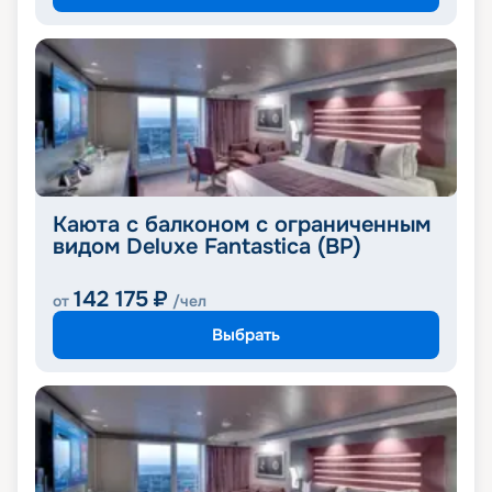
Каюта с балконом с ограниченным
видом Deluxe Fantastica (BP)
142 175
₽
от
/чел
Выбрать