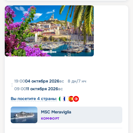
19:00
04 октября 2026
вс
8
дн
/
7
нч
09:00
11 октября 2026
вс
Вы посетите 4 страны:
MSC Meraviglia
КОМФОРТ