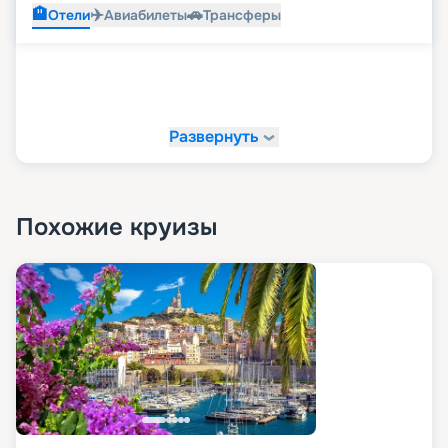
🏨
✈️
🚗
Отели
Авиабилеты
Трансферы
Развернуть
Похожие круизы