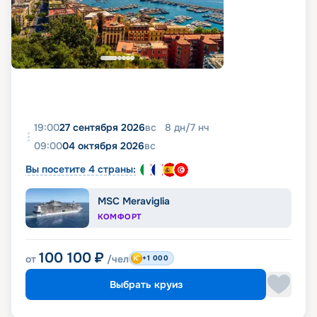
19:00
27 сентября 2026
вс
8
дн
/
7
нч
09:00
04 октября 2026
вс
Вы посетите 4 страны:
MSC Meraviglia
КОМФОРТ
100 100
₽
от
/чел
+1 000
Выбрать круиз