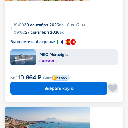
19:00
20 сентября 2026
вс
8
дн
/
7
нч
09:00
27 сентября 2026
вс
Вы посетите 4 страны:
MSC Meraviglia
КОМФОРТ
110 864
₽
от
/чел
+1 000
Выбрать круиз