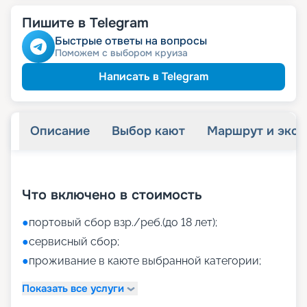
Пишите в Telegram
Быстрые ответы на вопросы
Поможем с выбором круиза
Написать в Telegram
Описание
Выбор кают
Маршрут и экск
+
37
фотографий
Что включено в стоимость
●
портовый сбор взр./реб.(до 18 лет);
●
сервисный сбор;
●
проживание в каюте выбранной категории;
Показать все услуги