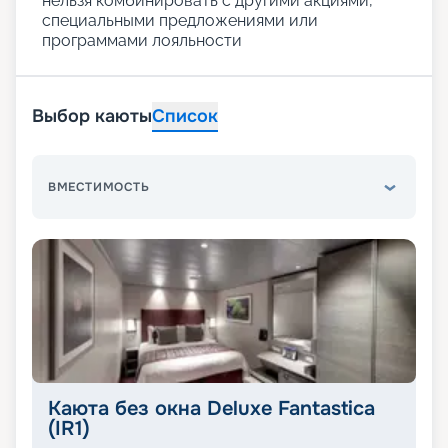
нельзя комбинировать с другими акциями,
специальными предложениями или
программами лояльности
Выбор каюты
Список
ВМЕСТИМОСТЬ
Каюта без окна Deluxe Fantastica
(IR1)