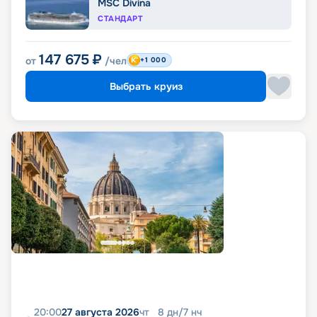
MSC Divina
СТАНДАРТ
147 675
₽
от
/чел
+1 000
Выбрать круиз
20:00
27 августа 2026
чт
8
дн
/
7
нч