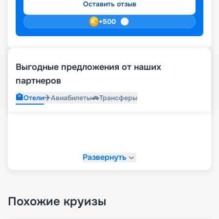
Оставить отзыв
+
500
Выгодные предложения от наших
партнеров
🏨
✈️
🚗
Отели
Авиабилеты
Трансферы
Развернуть
Похожие круизы