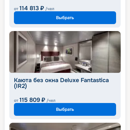
114 813
₽
от
/чел
Выбрать
Каюта без окна Deluxe Fantastica
(IR2)
115 809
₽
от
/чел
Выбрать