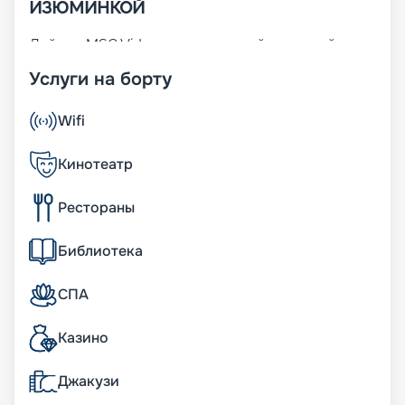
изюминкой
Лайнер MSC Virtuosa – четвертый круизный
корабль класса Meraviglia и десятый в мире по
Услуги на борту
величине. Он начал эксплуатироваться в мае
2010 года. На 19-палубном судне предусмотрено
2 405 кают разных категорий, в которых
Wifi
размещается до 6 334 пассажиров. Также на
борту находится 1 704 члена экипажа.
Кинотеатр
Интересной изюминкой стало цифровое «небо»,
которое расположено над прогулочной
Рестораны
галереей. Изображения воспроизводятся на
экран общей площадью 480 м2. Другие
особенности MSC Virtuosa:
Библиотека
• ширина – 43 м;
• длина судна – 331 метр;
СПА
• осадка – 8,75 м;
• предельная скорость – более 22 узлов;
• водоизмещение – 177,1 тыс. т.
Казино
К услугам пассажиров
Джакузи