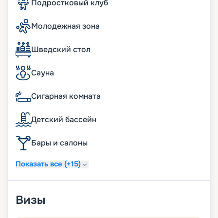
Подростковый клуб
географии. В навигацию 2026 - 2027 г.
белоснежный лайнер увидят в портах Северной
Молодежная зона
Европы, на португальском и испанском
побережье Атлантического океана. Вы можете
купить путевку онлайн – перед вами даты и
Шведский стол
маршруты круизов, план теплохода, схемы
палуб, описание кают, цены на туры, обзоры
Сауна
опытных туристов.
Сигарная комната
Детский бассейн
Бары и салоны
Показать все (+15)
Визы