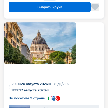
Выбрать круиз
20:00
20 августа 2026
чт
8
дн
/
7
нч
11:00
27 августа 2026
чт
Вы посетите 3 страны: