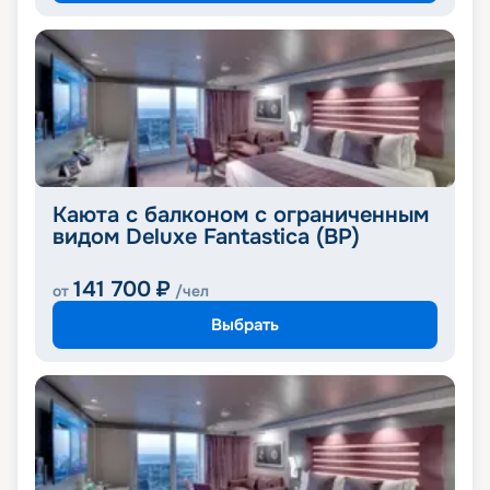
Каюта с балконом с ограниченным
видом Deluxe Fantastica (BP)
141 700
₽
от
/чел
Выбрать