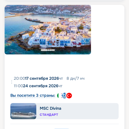
20:00
17 сентября 2026
чт
8
дн
/
7
нч
11:00
24 сентября 2026
чт
Вы посетите 3 страны:
MSC Divina
СТАНДАРТ