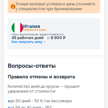
Точные визовые условия и цены уточняйте
у специалистов при бронировании
Италия
ТРЕБУЕТСЯ ВИЗА
СРОК ВЫПОЛНЕНИЯ ВИЗЫ
СТОИМОСТЬ
45
рабочих дней
9 900
₽
от
Как получить визу
Вопросы-ответы
Правила отмены и возврата
Количество дней до круиза — процент
удержания от стоимости:
●
до 60 дней - 50 €/на пассажира
●
от 59 до 30 дней - 25%*