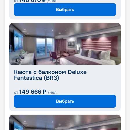
148 670
₽
от
/чел
Выбрать
Каюта с балконом Deluxe
Fantastica (BR3)
149 666
₽
от
/чел
Выбрать