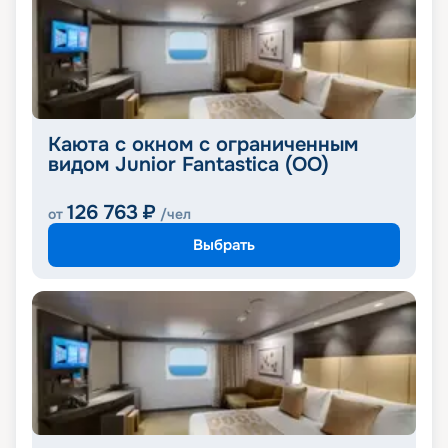
Каюта с окном с ограниченным
видом Junior Fantastica (OO)
126 763
₽
от
/чел
Выбрать