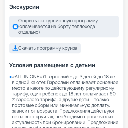
Экскурсии
Открыть экскурсионную программу
(оплачивается на борту теплохода
отдельно)
Скачать программу круиза
Условия размещения с детьми
●
«АLL IN ONE» (1 взрослый + до 3 детей до 18 лет
в одной каюте): Взрослый оплачивает основное
место в каюте по действующему регулярному
тарифу, один ребенок до 18 лет оплачивает 60
% взрослого тарифа, а другие дети – только
портовые сборы или минимальную доплату,
зависит от возраста. Предложения действуют
не на всех круизах, необходимо проверять их
актуальность при бронировании. Предложение