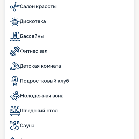
Aurea Spa, торговый комплекс в центральной
Салон красоты
галерее под цифровым «небом» и другие
развлекательные объекты. Но самые яркие
Дискотека
впечатления останутся от экскурсий в новых
городах. Для юных путешественников создана
собственная инфраструктура с участием
Бассейны
знаменитых детских брендов – LEGO и других.
Фитнес зал
Путешествуйте с
«Круиз.онлайн»
Детская комната
Круизы MSC Virtuosa отличаются широтой
Подростковый клуб
географии. В навигацию 2026 - 2027 г.
белоснежный лайнер увидят в портах Северной
Молодежная зона
Европы, на португальском и испанском
побережье Атлантического океана. Вы можете
купить путевку онлайн – перед вами даты и
Шведский стол
маршруты круизов, план теплохода, схемы
палуб, описание кают, цены на туры, обзоры
Сауна
опытных туристов.