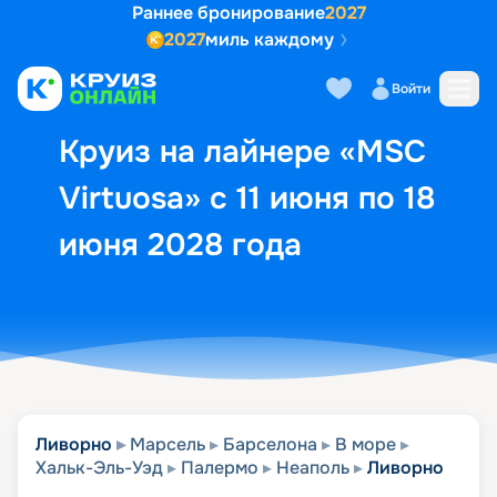
Раннее бронирование
2027
2027
миль каждому
Описание
Выбор кают
Маршрут и экск
Войти
Круиз на лайнере «MSC
Virtuosa» с 11 июня по 18
июня 2028 года
Ливорно
Марсель
Барселона
В море
Хальк-Эль-Уэд
Палермо
Неаполь
Ливорно