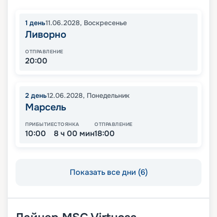
1
день
11.06.2028
,
Воскресенье
Ливорно
ОТПРАВЛЕНИЕ
20:00
2
день
12.06.2028
,
Понедельник
Марсель
ПРИБЫТИЕ
СТОЯНКА
ОТПРАВЛЕНИЕ
10:00
8 ч 00 мин
18:00
Показать все дни (6)