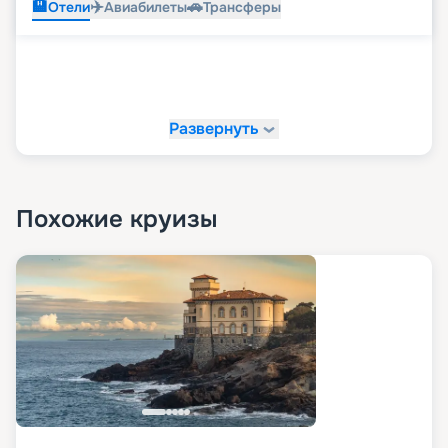
🏨
✈️
🚗
Отели
Авиабилеты
Трансферы
Развернуть
Похожие круизы