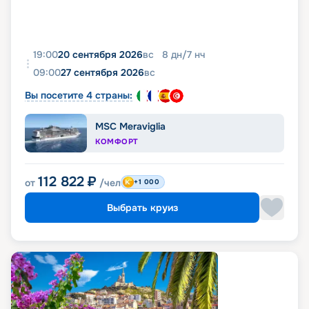
19:00
20 сентября 2026
вс
8
дн
/
7
нч
09:00
27 сентября 2026
вс
Вы посетите 4 страны:
MSC Meraviglia
КОМФОРТ
112 822
₽
от
/чел
+1 000
Выбрать круиз