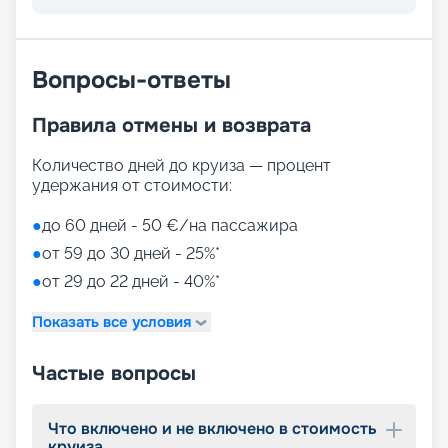
Вопросы-ответы
Правила отмены и возврата
Количество дней до круиза — процент
удержания от стоимости:
●
до 60 дней - 50 €/на пассажира
●
от 59 до 30 дней - 25%*
●
от 29 до 22 дней - 40%*
Показать все условия
Частые вопросы
Что включено и не включено в стоимость
круиза