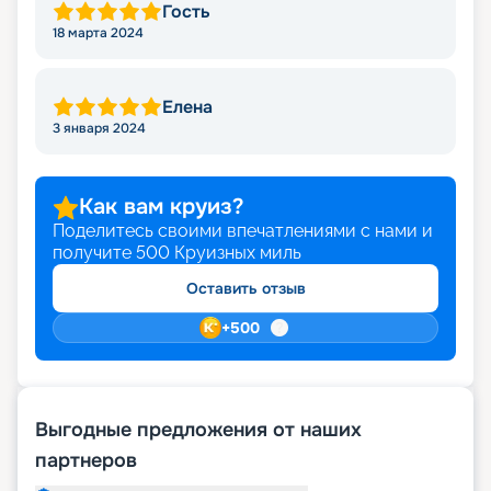
Гость
18 марта 2024
Елена
3 января 2024
Как вам круиз?
Поделитесь своими впечатлениями с нами и
получите
500
Круизных миль
Оставить отзыв
+
500
Выгодные предложения от наших
партнеров