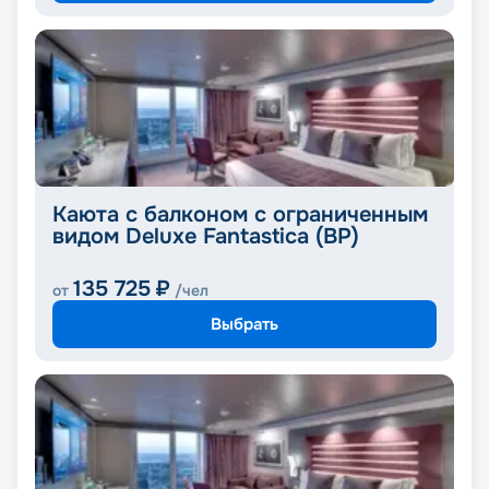
Каюта с балконом с ограниченным
видом Deluxe Fantastica (BP)
135 725
₽
от
/чел
Выбрать