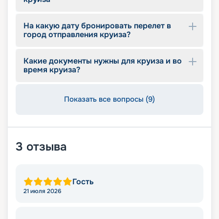
На какую дату бронировать перелет в
город отправления круиза?
Какие документы нужны для круиза и во
время круиза?
Показать все вопросы (9)
3
отзыва
Гость
21 июля 2026