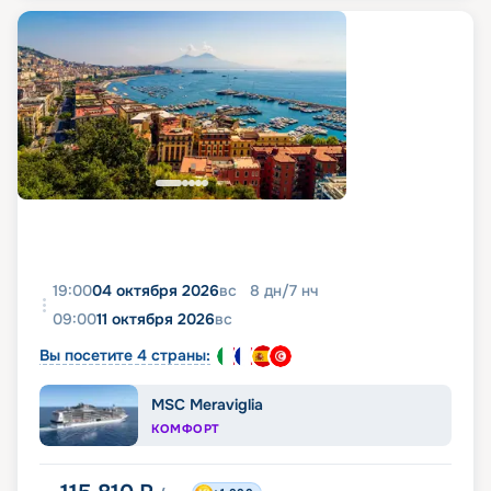
19:00
04 октября 2026
вс
8
дн
/
7
нч
09:00
11 октября 2026
вс
Вы посетите 4 страны:
MSC Meraviglia
КОМФОРТ