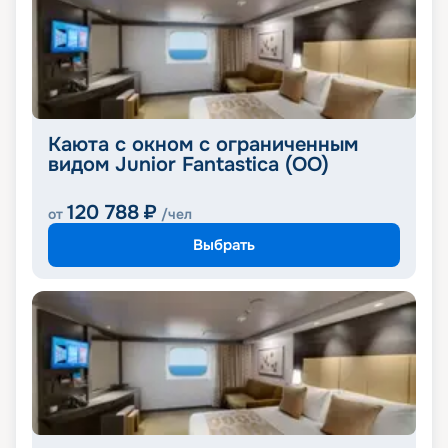
Каюта с окном с ограниченным
видом Junior Fantastica (OO)
120 788
₽
от
/чел
Выбрать