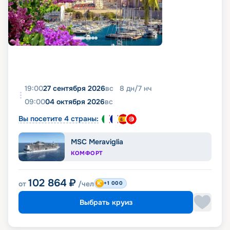
19:00
27 сентября 2026
вс
8
дн
/
7
нч
09:00
04 октября 2026
вс
Вы посетите 4 страны:
MSC Meraviglia
КОМФОРТ
102 864
₽
от
/чел
+1 000
Выбрать круиз