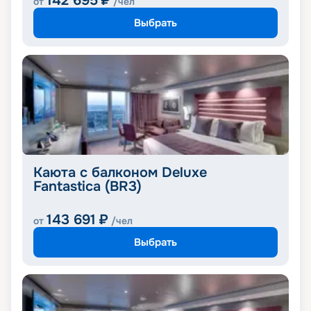
142 695
₽
от
/чел
Выбрать
Каюта с балконом Deluxe
Fantastica (BR3)
143 691
₽
от
/чел
Выбрать