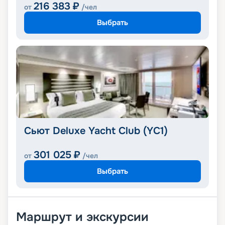
216 383
₽
от
/чел
Выбрать
Сьют Deluxe Yacht Club (YC1)
301 025
₽
от
/чел
Выбрать
Маршрут и экскурсии