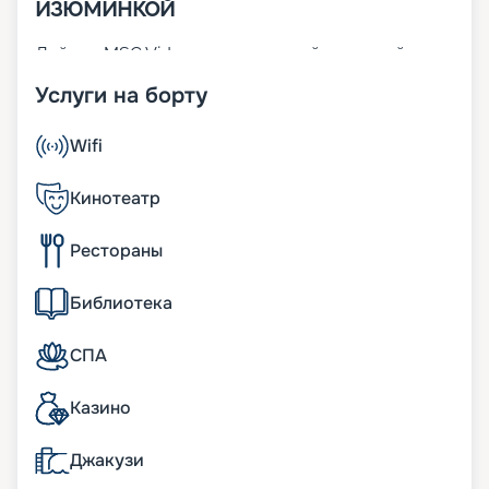
изюминкой
Лайнер MSC Virtuosa – четвертый круизный
корабль класса Meraviglia и десятый в мире по
Услуги на борту
величине. Он начал эксплуатироваться в мае
2010 года. На 19-палубном судне предусмотрено
2 405 кают разных категорий, в которых
Wifi
размещается до 6 334 пассажиров. Также на
борту находится 1 704 члена экипажа.
Кинотеатр
Интересной изюминкой стало цифровое «небо»,
которое расположено над прогулочной
Рестораны
галереей. Изображения воспроизводятся на
экран общей площадью 480 м2. Другие
особенности MSC Virtuosa:
Библиотека
• ширина – 43 м;
• длина судна – 331 метр;
СПА
• осадка – 8,75 м;
• предельная скорость – более 22 узлов;
• водоизмещение – 177,1 тыс. т.
Казино
К услугам пассажиров
Джакузи