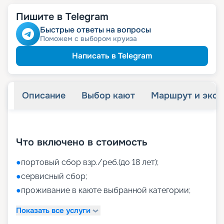
Пишите в Telegram
Быстрые ответы на вопросы
Поможем с выбором круиза
Написать в Telegram
Описание
Выбор кают
Маршрут и экск
+
37
фотографий
Что включено в стоимость
●
портовый сбор взр./реб.(до 18 лет);
●
сервисный сбор;
●
проживание в каюте выбранной категории;
Показать все услуги