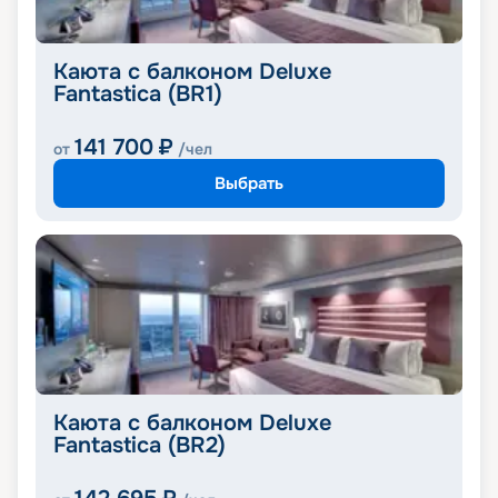
Каюта с балконом Deluxe
Fantastica (BR1)
141 700
₽
от
/чел
Выбрать
Каюта с балконом Deluxe
Fantastica (BR2)