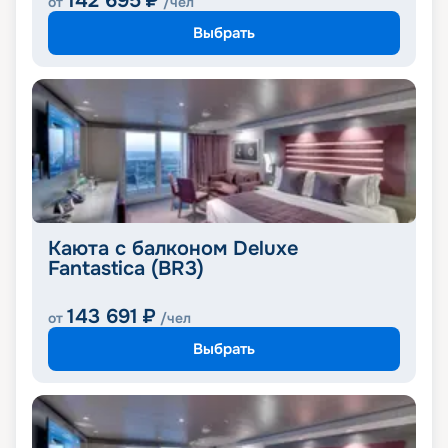
142 695
₽
от
/чел
Выбрать
Каюта с балконом Deluxe
Fantastica (BR3)
143 691
₽
от
/чел
Выбрать