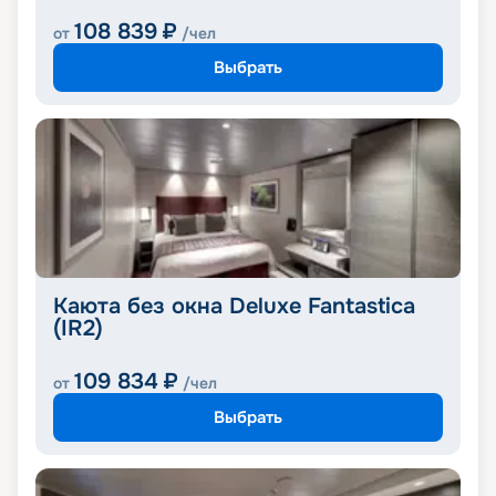
108 839
₽
от
/чел
Выбрать
Каюта без окна Deluxe Fantastica
(IR2)
109 834
₽
от
/чел
Выбрать