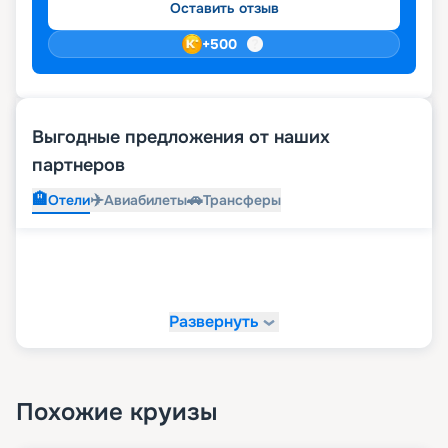
Оставить отзыв
+
500
Выгодные предложения от наших
партнеров
🏨
✈️
🚗
Отели
Авиабилеты
Трансферы
Развернуть
Похожие круизы