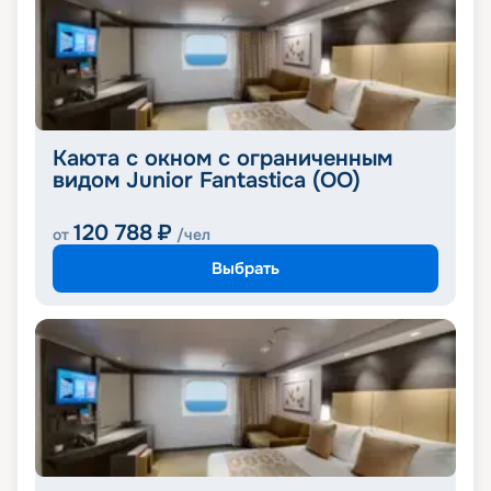
Каюта с окном с ограниченным
видом Junior Fantastica (OO)
120 788
₽
от
/чел
Выбрать