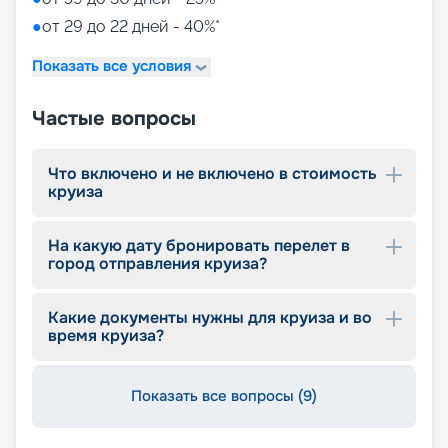
●
от 29 до 22 дней - 40%*
Показать все условия
Частые вопросы
Что включено и не включено в стоимость
круиза
На какую дату бронировать перелет в
город отправления круиза?
Какие документы нужны для круиза и во
время круиза?
Показать все вопросы (9)