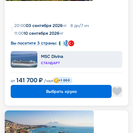
20:00
03 сентября 2026
чт
8
дн
/
7
нч
11:00
10 сентября 2026
чт
Вы посетите 3 страны:
MSC Divina
СТАНДАРТ
141 700
₽
от
/чел
+1 000
Выбрать круиз