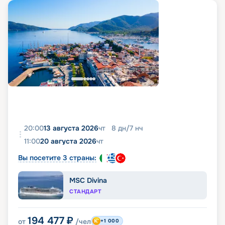
20:00
13 августа 2026
чт
8
дн
/
7
нч
11:00
20 августа 2026
чт
Вы посетите 3 страны:
MSC Divina
СТАНДАРТ
194 477
₽
от
/чел
+1 000