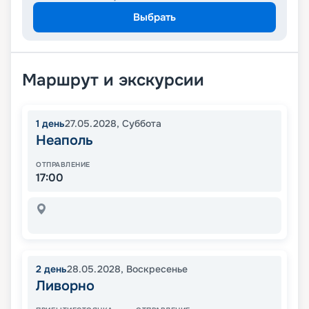
Выбрать
Маршрут и экскурсии
1
день
27.05.2028
,
Суббота
Неаполь
ОТПРАВЛЕНИЕ
17:00
2
день
28.05.2028
,
Воскресенье
Ливорно