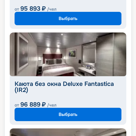
95 893
₽
от
/чел
Выбрать
Каюта без окна Deluxe Fantastica
(IR2)
96 889
₽
от
/чел
Выбрать