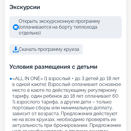
Экскурсии
Открыть экскурсионную программу
(оплачивается на борту теплохода
отдельно)
Скачать программу круиза
Условия размещения с детьми
●
«АLL IN ONE» (1 взрослый + до 3 детей до 18 лет
в одной каюте): Взрослый оплачивает основное
место в каюте по действующему регулярному
тарифу, один ребенок до 18 лет оплачивает 60
% взрослого тарифа, а другие дети – только
портовые сборы или минимальную доплату,
зависит от возраста. Предложения действуют
не на всех круизах, необходимо проверять их
актуальность при бронировании. Предложение