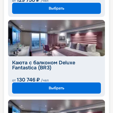
129 750
₽
от
/чел
Выбрать
Каюта с балконом Deluxe
Fantastica (BR3)
130 746
₽
от
/чел
Выбрать