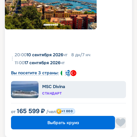
20:00
10 сентября 2026
чт
8
дн
/
7
нч
11:00
17 сентября 2026
чт
Вы посетите 3 страны:
MSC Divina
СТАНДАРТ
165 599
₽
от
/чел
+1 000
Выбрать круиз