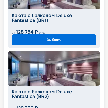
Каюта с балконом Deluxe
Fantastica (BR1)
128 754
₽
от
/чел
Выбрать
Каюта с балконом Deluxe
Fantastica (BR2)