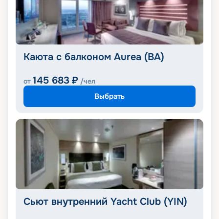
Каюта с балконом Aurea (BA)
145 683
₽
от
/чел
Выбрать
Сьют внутренний Yacht Club (YIN)