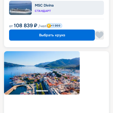
MSC Divina
СТАНДАРТ
108 839
₽
от
/чел
+1 000
Выбрать круиз