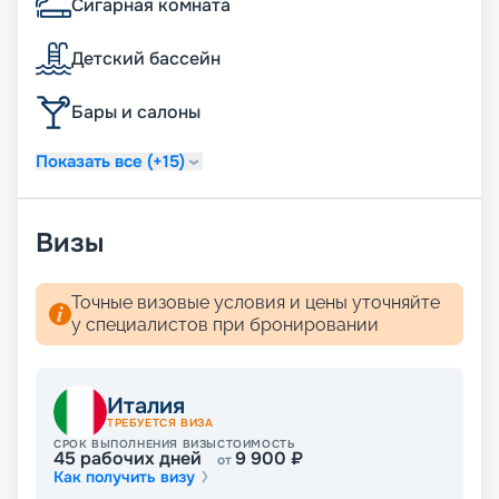
Сигарная комната
Детский бассейн
Бары и салоны
Показать все (+15)
Визы
Точные визовые условия и цены уточняйте
у специалистов при бронировании
Италия
ТРЕБУЕТСЯ ВИЗА
СРОК ВЫПОЛНЕНИЯ ВИЗЫ
СТОИМОСТЬ
45
рабочих дней
9 900
₽
от
Как получить визу