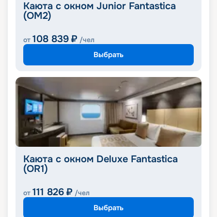
Каюта с окном Junior Fantastica
(OM2)
108 839
₽
от
/чел
Выбрать
Каюта с окном Deluxe Fantastica
(OR1)
111 826
₽
от
/чел
Выбрать