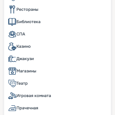
которое расположено над прогулочной
Рестораны
галереей. Изображения воспроизводятся на
экран общей площадью 480 м2. Другие
особенности MSC Virtuosa:
Библиотека
• ширина – 43 м;
• длина судна – 331 метр;
СПА
• осадка – 8,75 м;
• предельная скорость – более 22 узлов;
• водоизмещение – 177,1 тыс. т.
Казино
К услугам пассажиров
Джакузи
Путевкой предусмотрено трехразовое питание в
Магазины
основном ресторане по заказному меню или по
системе «шведский стол». Желающие могут
дополнительно посетить один из других 8
Театр
ресторанов (стейк-хаус, тэппаньяки и другие) и
21 бар со стильными интерьерами и широкой
Игровая комната
тематикой. Для развлечения гостей создана
тщательно продуманная инфраструктура,
Прачечная
включающая спортплощадки, бутики, бассейны,
аквапарк, театр, казино, спа-комплекс MSC