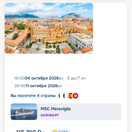
19:00
04 октября 2026
вс
8
дн
/
7
нч
09:00
11 октября 2026
вс
Вы посетите 4 страны:
MSC Meraviglia
КОМФОРТ