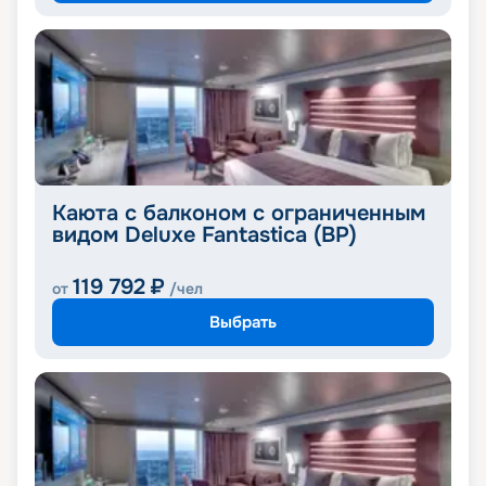
Каюта с балконом с ограниченным
видом Deluxe Fantastica (BP)
119 792
₽
от
/чел
Выбрать