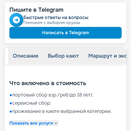
Пишите в Telegram
Быстрые ответы на вопросы
Поможем с выбором круиза
Написать в Telegram
Описание
Выбор кают
Маршрут и экск
+
37
фотографий
Что включено в стоимость
●
портовый сбор взр./реб.(до 18 лет);
●
сервисный сбор;
●
проживание в каюте выбранной категории;
Показать все услуги