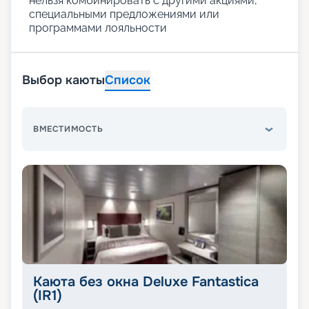
нельзя комбинировать с другими акциями,
специальными предложениями или
программами лояльности
Выбор каюты
Список
ВМЕСТИМОСТЬ
Каюта без окна Deluxe Fantastica
(IR1)