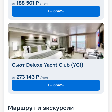
188 501
₽
от
/чел
Выбрать
Сьют Deluxe Yacht Club (YC1)
273 143
₽
от
/чел
Выбрать
Маршрут и экскурсии