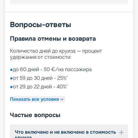
Вопросы-ответы
Правила отмены и возврата
Количество дней до круиза — процент
удержания от стоимости:
●
до 60 дней - 50 €/на пассажира
●
от 59 до 30 дней - 25%*
●
от 29 до 22 дней - 40%*
Показать все условия
Частые вопросы
Что включено и не включено в стоимость
круиза