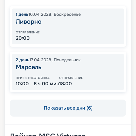
1
день
16.04.2028
,
Воскресенье
Ливорно
ОТПРАВЛЕНИЕ
20:00
2
день
17.04.2028
,
Понедельник
Марсель
ПРИБЫТИЕ
СТОЯНКА
ОТПРАВЛЕНИЕ
10:00
8 ч 00 мин
18:00
Показать все дни (6)