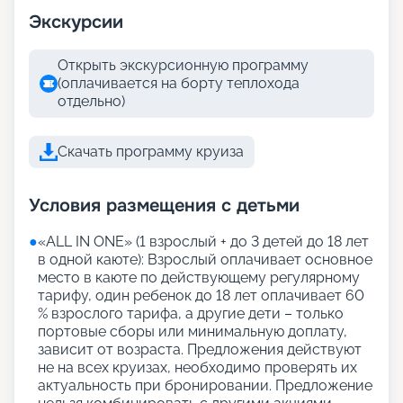
Экскурсии
Открыть экскурсионную программу
(оплачивается на борту теплохода
отдельно)
Скачать программу круиза
Условия размещения с детьми
●
«АLL IN ONE» (1 взрослый + до 3 детей до 18 лет
в одной каюте): Взрослый оплачивает основное
место в каюте по действующему регулярному
тарифу, один ребенок до 18 лет оплачивает 60
% взрослого тарифа, а другие дети – только
портовые сборы или минимальную доплату,
зависит от возраста. Предложения действуют
не на всех круизах, необходимо проверять их
актуальность при бронировании. Предложение