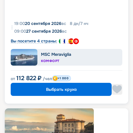
19:00
20 сентября 2026
вс
8
дн
/
7
нч
09:00
27 сентября 2026
вс
Вы посетите 4 страны:
MSC Meraviglia
КОМФОРТ
112 822
₽
от
/чел
+1 000
Выбрать круиз