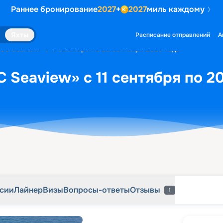
Раннее бронирование
2027
+
2027
миль каждому
рсии
Лайнер
Визы
Вопросы-ответы
Отзывы
1
Яхты
Расписание отправлений
А
SC Seaview» с 11 сентября по 20 сентября 2028 года
 Seaview» с 11 сентября по 2
рсии
Лайнер
Визы
Вопросы-ответы
Отзывы
1