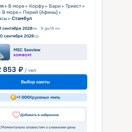
ул
В море
Корфу
Бари
Триест
В море
Пирей (Афины)
асы
Стамбул
11 сентября 2028
пн
9
дн
/
8
нч
0 сентября 2028
ср
MSC Seaview
КОМФОРТ
2 853
₽
/ чел
Выбор каюты
+
1 000
Круизных миль
Добавить в избранное
Моментально оповестим о снижении цены