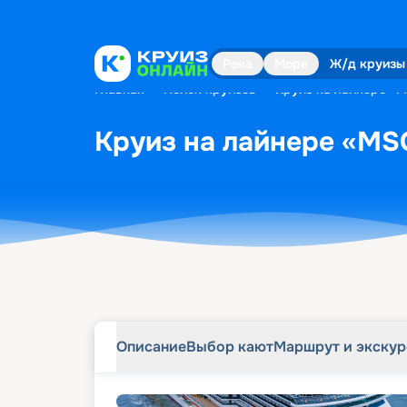
Описание
Выбор кают
Маршрут и экску
Река
Море
Ж/д круизы
Главная
•
Поиск круизов
•
Круиз на лайнере «M
Круиз на лайнере «MSC
Описание
Выбор кают
Маршрут и экску