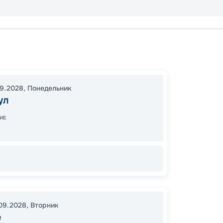
Стамб
Сплит
Кушад
09.2028
,
Понедельник
23:00
ул
10:00
2
ИЕ
15
от
.09.2028
,
Вторник
е