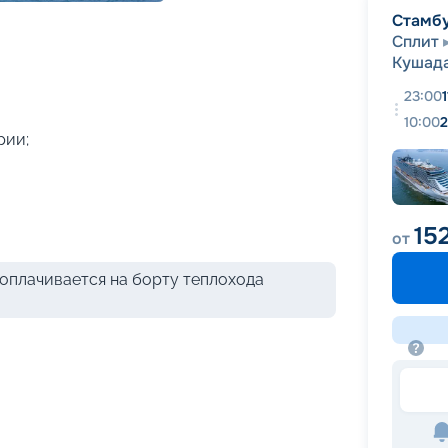
+
39
фотографий
Стамб
Сплит
Кушад
23:00
10:00
2
рии;
15
от
оплачивается на борту теплохода