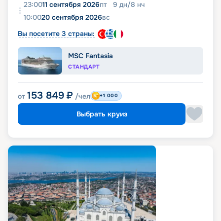
23:00
11 сентября 2026
пт
9
дн
/
8
нч
10:00
20 сентября 2026
вс
Вы посетите 3 страны:
MSC Fantasia
СТАНДАРТ
153 849
₽
от
/чел
+1 000
Выбрать круиз