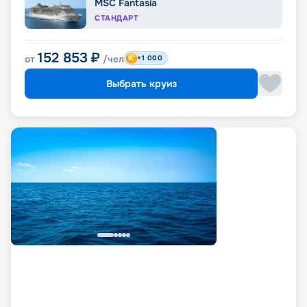
MSC Fantasia
СТАНДАРТ
152 853
₽
от
/чел
+1 000
Выбрать круиз