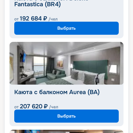
Fantastica (BR4)
192 684
₽
от
/чел
Выбрать
Каюта с балконом Aurea (BA)
207 620
₽
от
/чел
Выбрать