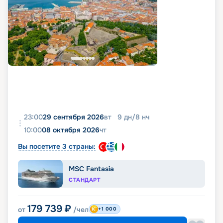
23:00
29 сентября 2026
вт
9
дн
/
8
нч
10:00
08 октября 2026
чт
Вы посетите 3 страны:
MSC Fantasia
СТАНДАРТ
179 739
₽
от
/чел
+1 000