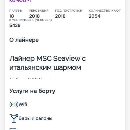
КОМФОРТ
ПАЛУБЫ
РЕНОВАЦИЯ
ГОД ПОСТРОЙКИ
КОЛИЧЕСТВО КАЮТ
18
2018
2018
2054
ВМЕСТИМОСТЬ (ЧЕЛОВЕК)
5429
О
лайнере
Лайнер MSC Seaview с
итальянским шармом
Лайнер MSC Seaview – это второе судно класса
Seaside, которое было построено в 2018 году
Услуги на борту
крупнейшим итальянским судостроителем
Fincantieri. В момент пуска на воду он стал 14-м
по величине круизным кораблем в мире. На 18-
Wifi
палубном лайнере находится 2 054 каюты разных
категорий. В них может разместиться 5 429
Бары и салоны
человек. Другие особенности MSC Seaview:
• ширина – 41 м;