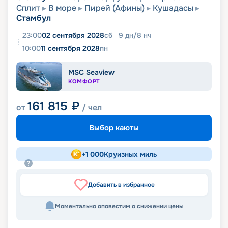
Сплит
В море
Пирей (Афины)
Кушадасы
Стамбул
23:00
02 сентября 2028
сб
9
дн
/
8
нч
10:00
11 сентября 2028
пн
MSC Seaview
КОМФОРТ
161 815
₽
от
/ чел
Выбор каюты
+
1 000
Круизных миль
Добавить в избранное
Моментально оповестим о снижении цены