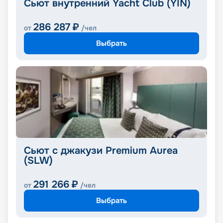
Сьют внутренний Yacht Club (YIN)
286 287
₽
от
/чел
Выбрать
Сьют с джакузи Premium Aurea
(SLW)
291 266
₽
от
/чел
Выбрать