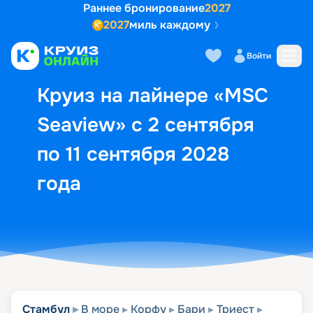
Раннее бронирование
2027
2027
миль каждому
Описание
Выбор кают
Маршрут и экск
Войти
Круиз на лайнере «MSC
Seaview» с 2 сентября
по 11 сентября 2028
года
Стамбул
В море
Корфу
Бари
Триест