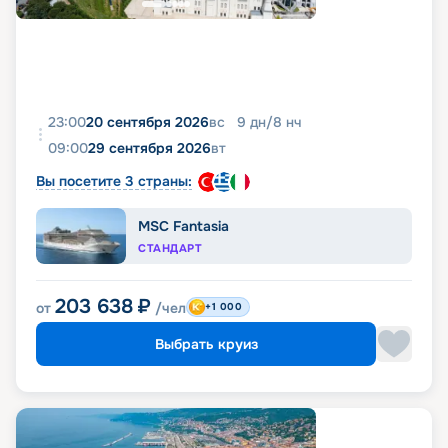
23:00
20 сентября 2026
вс
9
дн
/
8
нч
09:00
29 сентября 2026
вт
Вы посетите 3 страны:
MSC Fantasia
СТАНДАРТ
203 638
₽
от
/чел
+1 000
Выбрать круиз