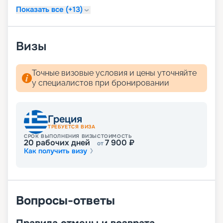
дома. Для того чтобы воспользоваться нашими
Показать все (+13)
услугами, даже не нужно связываться с нашими
менеджерами.
Визы
Точные визовые условия и цены уточняйте
у специалистов при бронировании
Греция
ТРЕБУЕТСЯ ВИЗА
СРОК ВЫПОЛНЕНИЯ ВИЗЫ
СТОИМОСТЬ
20
рабочих дней
7 900
₽
от
Как получить визу
Вопросы-ответы