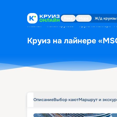
Описание
Выбор кают
Маршрут и экску
Река
Море
Ж/д круизы
Главная
•
Поиск круизов
•
Круиз на лайнере «M
Круиз на лайнере «MSC
Описание
Выбор кают
Маршрут и экску