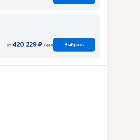
420 229
₽
Выбрать
от
/чел
ул
В море
Корфу
Бари
Триест
В море
Пирей (Афины)
асы
Стамбул
15 августа 2028
вт
9
дн
/
8
нч
4 августа 2028
чт
MSC Seaview
КОМФОРТ