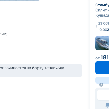
+
39
фотографий
Стамб
Сплит
Кушад
23:00
10:00
2
рии;
181
от
оплачивается на борту теплохода