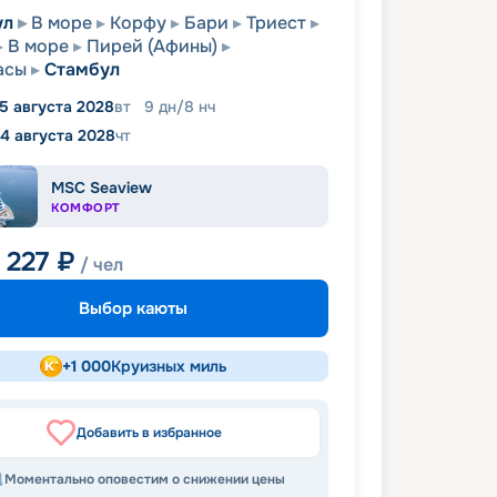
ул
В море
Корфу
Бари
Триест
В море
Пирей (Афины)
асы
Стамбул
15 августа 2028
вт
9
дн
/
8
нч
4 августа 2028
чт
MSC Seaview
КОМФОРТ
 227
₽
/ чел
Выбор каюты
+
1 000
Круизных миль
Добавить в избранное
Моментально оповестим о снижении цены