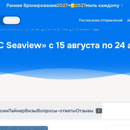
Раннее бронирование
2027
+
2027
миль каждому
рсии
Лайнер
Визы
Вопросы-ответы
Отзывы
1
Яхты
Расписание отправлений
А
SC Seaview» с 15 августа по 24 августа 2028 года
 Seaview» с 15 августа по 24 
рсии
Лайнер
Визы
Вопросы-ответы
Отзывы
1