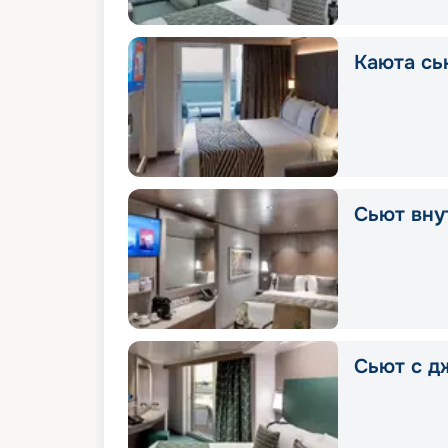
Каюта сь
Сьют вну
Сьют с д