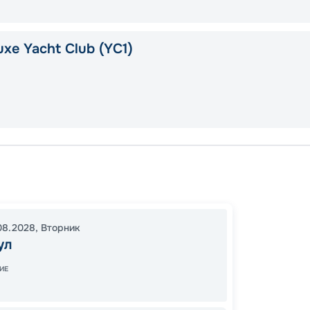
xe Yacht Club (YC1)
Стамб
Сплит
Кушад
08.2028
,
Вторник
23:00
ул
10:00
2
ИЕ