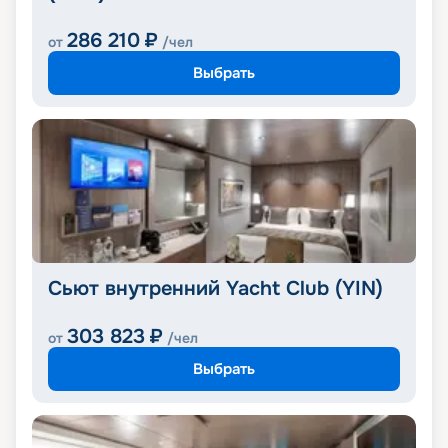
286 210
₽
от
/чел
Выбрать
Сьют внутренний Yacht Club (YIN)
303 823
₽
от
/чел
Выбрать