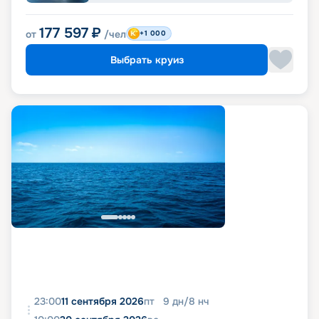
177 597
₽
от
/чел
+1 000
Выбрать круиз
23:00
11 сентября 2026
пт
9
дн
/
8
нч