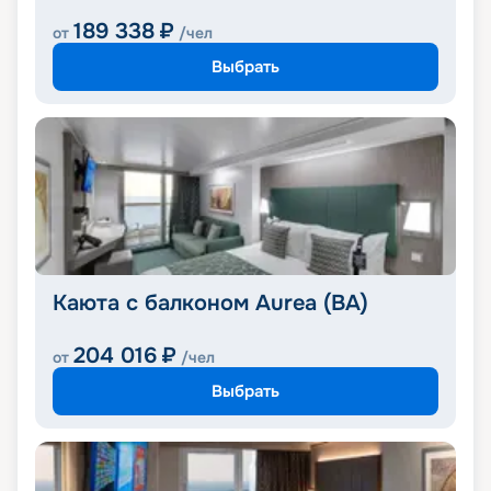
189 338
₽
от
/чел
Выбрать
Каюта с балконом Aurea (BA)
204 016
₽
от
/чел
Выбрать