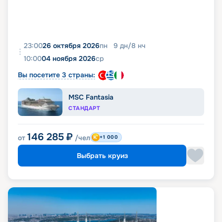
23:00
26 октября 2026
пн
9
дн
/
8
нч
10:00
04 ноября 2026
ср
Вы посетите 3 страны:
MSC Fantasia
СТАНДАРТ
146 285
₽
от
/чел
+1 000
Выбрать круиз