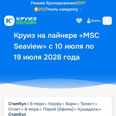
Раннее бронирование
2027
2027
миль каждому
Описание
Выбор кают
Маршрут и экск
Войти
Круиз на лайнере «MSC
Seaview» с 10 июля по
19 июля 2028 года
Стамбул
В море
Корфу
Бари
Триест
Сплит
В море
Пирей (Афины)
Кушадасы
Стамбул