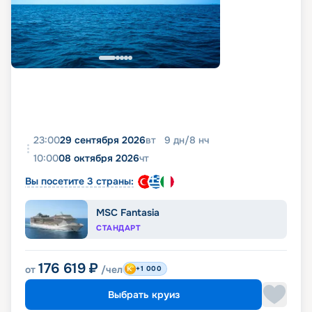
23:00
29 сентября 2026
вт
9
дн
/
8
нч
10:00
08 октября 2026
чт
Вы посетите 3 страны:
MSC Fantasia
СТАНДАРТ
176 619
₽
от
/чел
+1 000
Выбрать круиз