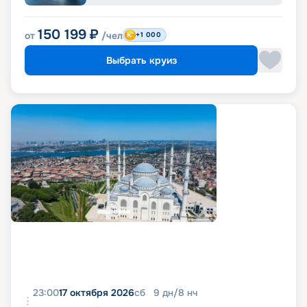
150 199
₽
от
/чел
+1 000
Выбрать круиз
23:00
17 октября 2026
сб
9
дн
/
8
нч