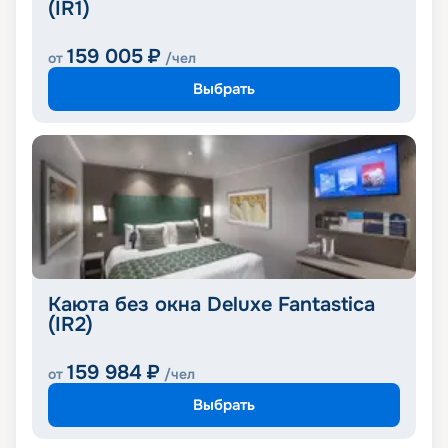
(IR1)
159 005
₽
от
/чел
Выбрать
Каюта без окна Deluxe Fantastica
(IR2)
159 984
₽
от
/чел
Выбрать