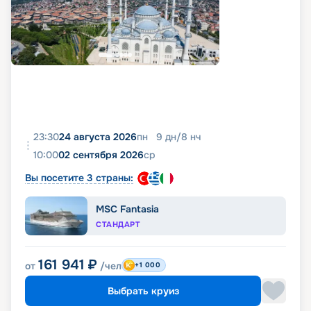
23:30
24 августа 2026
пн
9
дн
/
8
нч
10:00
02 сентября 2026
ср
Вы посетите 3 страны:
MSC Fantasia
СТАНДАРТ
161 941
₽
от
/чел
+1 000
Выбрать круиз