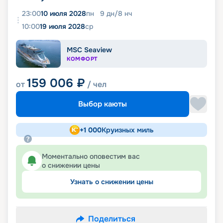
23:00
10 июля 2028
пн
9
дн
/
8
нч
10:00
19 июля 2028
ср
MSC Seaview
КОМФОРТ
159 006
₽
от
/ чел
Выбор каюты
+
1 000
Круизных миль
Моментально оповестим вас
о снижении цены
Узнать о снижении цены
Поделиться