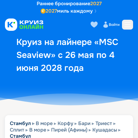
Раннее бронирование
2027
2027
миль каждому
Описание
Выбор кают
Маршрут и экск
Войти
Круиз на лайнере «MSC
Seaview» с 26 мая по 4
июня 2028 года
Стамбул
В море
Корфу
Бари
Триест
Сплит
В море
Пирей (Афины)
Кушадасы
Стамбул