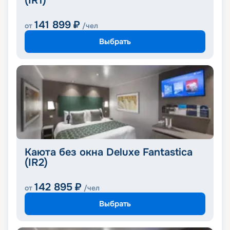
(IR1)
141 899
₽
от
/чел
Выбрать
Каюта без окна Deluxe Fantastica
(IR2)
142 895
₽
от
/чел
Выбрать