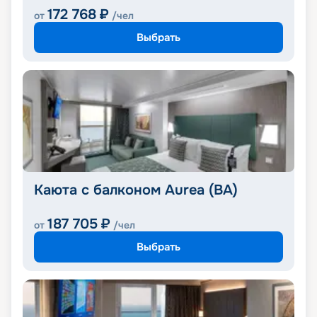
172 768
₽
от
/чел
Выбрать
Каюта с балконом Aurea (BA)
187 705
₽
от
/чел
Выбрать