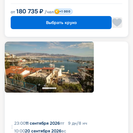
180 735
₽
от
/чел
+1 000
Выбрать круиз
23:00
11 сентября 2026
пт
9
дн
/
8
нч
10:00
20 сентября 2026
вс