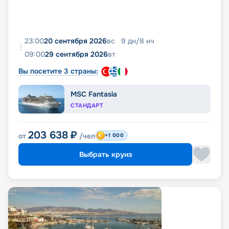
23:00
20 сентября 2026
вс
9
дн
/
8
нч
09:00
29 сентября 2026
вт
Вы посетите 3 страны:
MSC Fantasia
СТАНДАРТ
203 638
₽
от
/чел
+1 000
Выбрать круиз