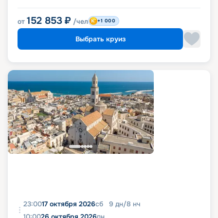
152 853
₽
от
/чел
+1 000
Выбрать круиз
23:00
17 октября 2026
сб
9
дн
/
8
нч
10:00
26 октября 2026
пн