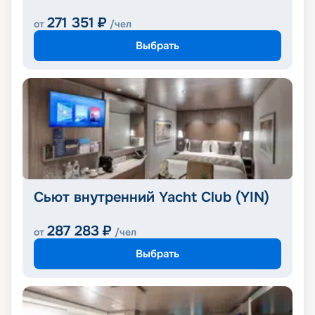
271 351
₽
от
/чел
Выбрать
Сьют внутренний Yacht Club (YIN)
287 283
₽
от
/чел
Выбрать