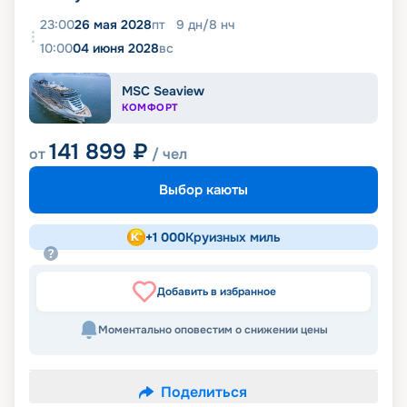
23:00
26 мая 2028
пт
9
дн
/
8
нч
10:00
04 июня 2028
вс
MSC Seaview
КОМФОРТ
141 899
₽
от
/ чел
Выбор каюты
+
1 000
Круизных миль
Добавить в избранное
Моментально оповестим о снижении цены
Поделиться