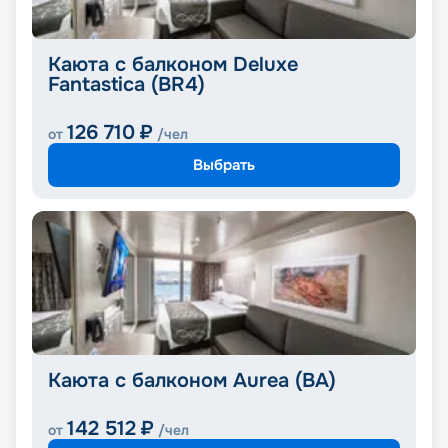
Каюта с балконом Deluxe
Fantastica (BR4)
126 710
₽
от
/чел
Выбрать
Каюта с балконом Aurea (BA)
142 512
₽
от
/чел