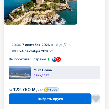
20:00
17 сентября 2026
чт
8
дн
/
7
нч
11:00
24 сентября 2026
чт
Вы посетите 3 страны:
MSC Divina
СТАНДАРТ
122 760
₽
от
/чел
+1 000
Выбрать круиз