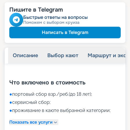
Пишите в Telegram
Быстрые ответы на вопросы
Поможем с выбором круиза
Написать в Telegram
Описание
Выбор кают
Маршрут и экск
+
40
фотографий
Что включено в стоимость
●
портовый сбор взр./реб.(до 18 лет);
●
сервисный сбор;
●
проживание в каюте выбранной категории;
Показать все услуги