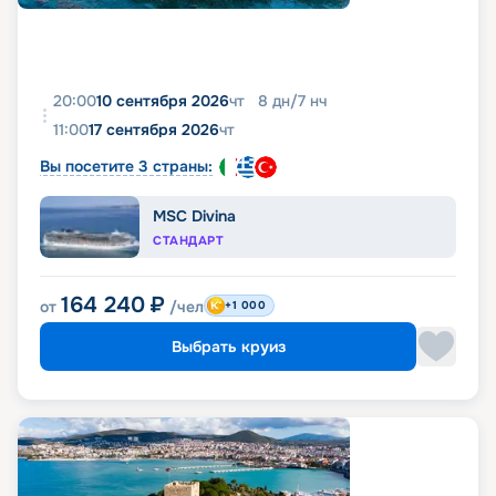
20:00
10 сентября 2026
чт
8
дн
/
7
нч
11:00
17 сентября 2026
чт
Вы посетите 3 страны:
MSC Divina
СТАНДАРТ
164 240
₽
от
/чел
+1 000
Выбрать круиз