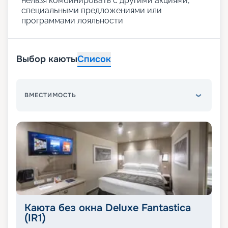
нельзя комбинировать с другими акциями,
специальными предложениями или
программами лояльности
Выбор каюты
Список
ВМЕСТИМОСТЬ
Каюта без окна Deluxe Fantastica
(IR1)