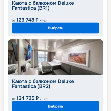
Каюта с балконом Deluxe
Fantastica (BR1)
123 748
₽
от
/чел
Выбрать
Каюта с балконом Deluxe
Fantastica (BR2)
124 735
₽
от
/чел
Выбрать