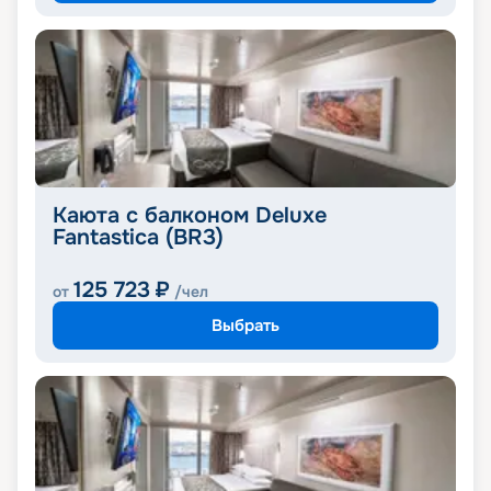
Каюта с балконом Deluxe
Fantastica (BR3)
125 723
₽
от
/чел
Выбрать