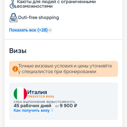
Каюты для людей с ограниченными
возможностями
Duti-free shopping
Показать все (+28)
Визы
Точные визовые условия и цены уточняйте
у специалистов при бронировании
Италия
ТРЕБУЕТСЯ ВИЗА
СРОК ВЫПОЛНЕНИЯ ВИЗЫ
СТОИМОСТЬ
45
рабочих дней
9 900
₽
от
Как получить визу