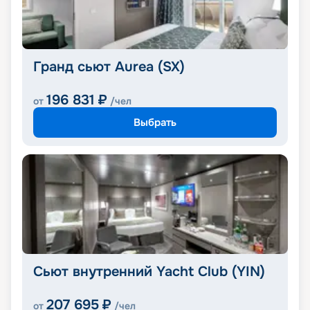
Гранд сьют Aurea (SX)
196 831
₽
от
/чел
Выбрать
Сьют внутренний Yacht Club (YIN)
207 695
₽
от
/чел