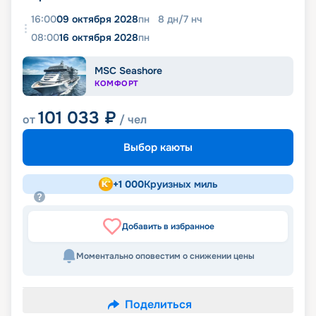
16:00
09 октября 2028
пн
8
дн
/
7
нч
08:00
16 октября 2028
пн
MSC Seashore
КОМФОРТ
101 033
₽
от
/ чел
Выбор каюты
+
1 000
Круизных миль
Добавить в избранное
Моментально оповестим о снижении цены
Поделиться