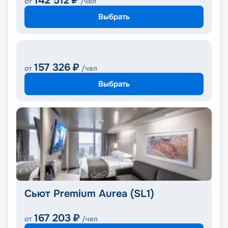
142 512
₽
от
/чел
Выбрать
157 326
₽
от
/чел
Выбрать
Сьют Premium Aurea (SL1)
167 203
₽
от
/чел