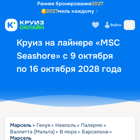
Раннее бронирование
2027
2027
миль каждому
Описание
Выбор кают
Маршрут и экск
Войти
Круиз на лайнере «MSC
Seashore» с 9 октября
по 16 октября 2028 года
Марсель
Генуя
Неаполь
Палермо
Валлетта (Мальта)
В море
Барселона
Марсель