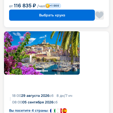
116 835
₽
от
/чел
+1 000
Выбрать круиз
18:00
29 августа 2026
сб
8
дн
/
7
нч
08:00
05 сентября 2026
сб
Вы посетите 4 страны: