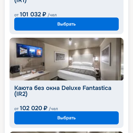
(IR1)
101 032
₽
от
/чел
Выбрать
Каюта без окна Deluxe Fantastica
(IR2)
102 020
₽
от
/чел
Выбрать