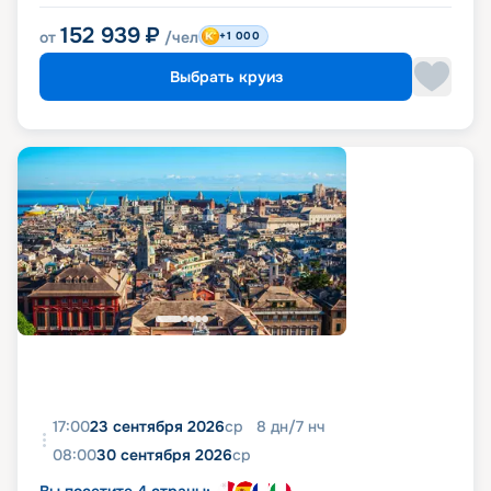
152 939
₽
от
/чел
+1 000
Выбрать круиз
17:00
23 сентября 2026
ср
8
дн
/
7
нч
08:00
30 сентября 2026
ср
Вы посетите 4 страны: