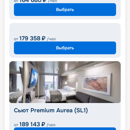
164 680
₽
от
/чел
Выбрать
179 358
₽
от
/чел
Выбрать
Сьют Premium Aurea (SL1)
189 143
₽
от
/чел