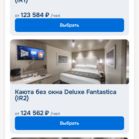
(IR1)
123 584
₽
от
/чел
Выбрать
Каюта без окна Deluxe Fantastica
(IR2)
124 562
₽
от
/чел
Выбрать