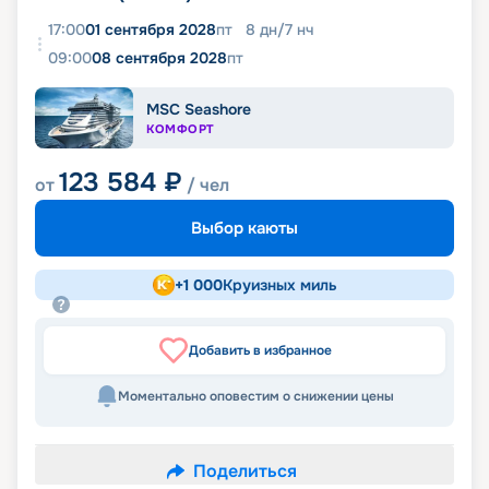
17:00
01 сентября 2028
пт
8
дн
/
7
нч
09:00
08 сентября 2028
пт
MSC Seashore
КОМФОРТ
123 584
₽
от
/ чел
Выбор каюты
+
1 000
Круизных миль
Добавить в избранное
Моментально оповестим о снижении цены
Поделиться