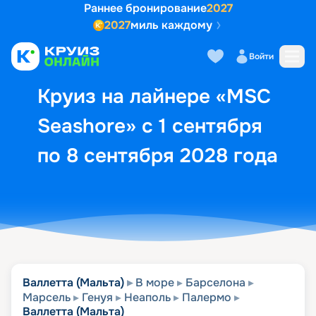
Раннее бронирование
2027
2027
миль каждому
Описание
Выбор кают
Маршрут и экск
Войти
Круиз на лайнере «MSC
Seashore» с 1 сентября
по 8 сентября 2028 года
Валлетта (Мальта)
В море
Барселона
Марсель
Генуя
Неаполь
Палермо
Валлетта (Мальта)