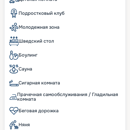
Читайте отзывы других клиентов и смотрите
фото и план корабля. Узнавайте цену на путевку
Подростковый клуб
и покупайте ее на навигацию 2026 - 2027. Не
пропустите возможность ощутить настоящее
Молодежная зона
удовольствие от путешествия. Сделайте ваш
отдых выгодным и комфортным.
Шведский стол
Боулинг
Сауна
Сигарная комната
Прачечная самообслуживания / Гладильная
комната
Беговая дорожка
Няня