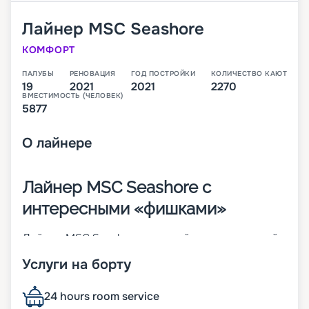
Лайнер
MSC Seashore
КОМФОРТ
ПАЛУБЫ
РЕНОВАЦИЯ
ГОД ПОСТРОЙКИ
КОЛИЧЕСТВО КАЮТ
19
2021
2021
2270
ВМЕСТИМОСТЬ (ЧЕЛОВЕК)
5877
О
лайнере
Лайнер MSC Seashore с
интересными «фишками»
Лайнер MSC Seashore – третий инновационный
корабль в линейке Seaside-Class. В первое свое
Услуги на борту
плавание по Средиземному морю он отправился
в августе 2021 года. В 2 270 каютах 12 разных
классов может разместиться до 5 877 человек.
24 hours room service
Причем на этом лайнере больше всего номеров