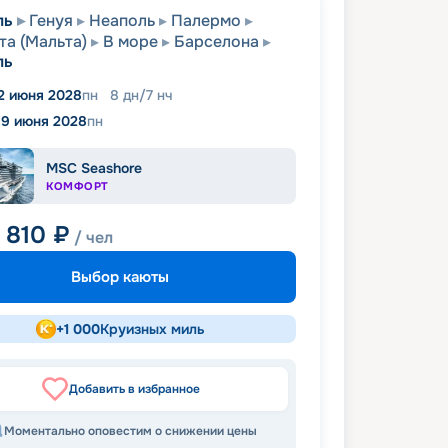
ль
Генуя
Неаполь
Палермо
та (Мальта)
В море
Барселона
ль
2 июня 2028
пн
8
дн
/
7
нч
19 июня 2028
пн
MSC Seashore
КОМФОРТ
5 810
₽
/ чел
Выбор каюты
+
1 000
Круизных миль
Добавить в избранное
Моментально оповестим о снижении цены