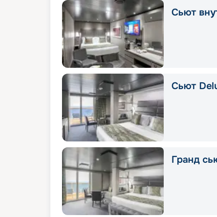
Сьют вну
Сьют Delu
Гранд сью