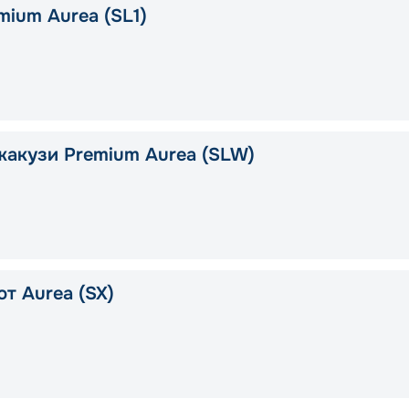
mium Aurea (SL1)
жакузи Premium Aurea (SLW)
т Aurea (SX)