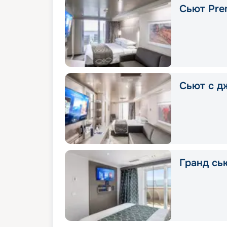
Сьют Pre
Сьют с д
Гранд сью