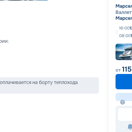
+
39
фотографий
Марсе
Валлет
Марсе
16:00
1
08:00
рии;
11
от
оплачивается на борту теплохода