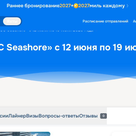
Раннее бронирование
2027
+
2027
миль каждому
рсии
Лайнер
Визы
Вопросы-ответы
Отзывы
0
Яхты
Расписание отправлений
А
SC Seashore» с 12 июня по 19 июня 2028 года
 Seashore» с 12 июня по 19 и
рсии
Лайнер
Визы
Вопросы-ответы
Отзывы
0