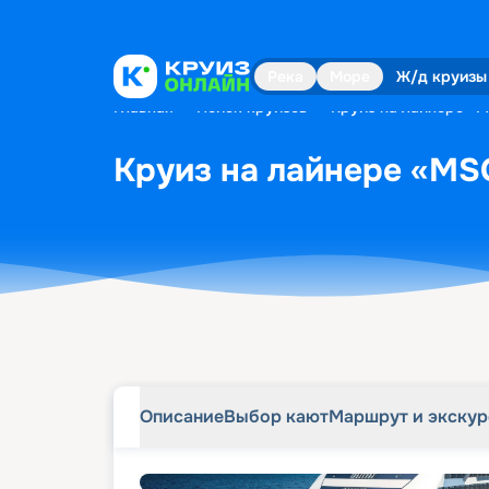
Описание
Выбор кают
Маршрут и экску
Река
Море
Ж/д круизы
Главная
•
Поиск круизов
•
Круиз на лайнере «M
Круиз на лайнере «MSC
Описание
Выбор кают
Маршрут и экску