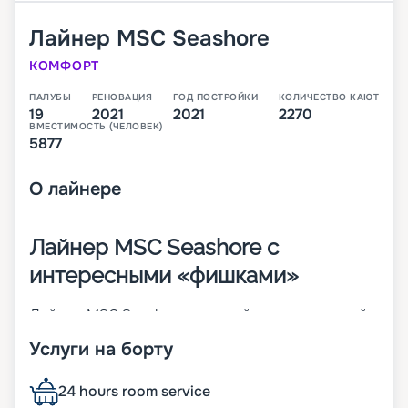
Лайнер
MSC Seashore
КОМФОРТ
ПАЛУБЫ
РЕНОВАЦИЯ
ГОД ПОСТРОЙКИ
КОЛИЧЕСТВО КАЮТ
19
2021
2021
2270
ВМЕСТИМОСТЬ (ЧЕЛОВЕК)
5877
О
лайнере
Лайнер MSC Seashore с
интересными «фишками»
Лайнер MSC Seashore – третий инновационный
корабль в линейке Seaside-Class. В первое свое
Услуги на борту
плавание по Средиземному морю он отправился
в августе 2021 года. В 2 270 каютах 12 разных
классов может разместиться до 5 877 человек.
24 hours room service
Причем на этом лайнере больше всего номеров