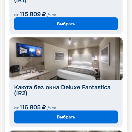
(IR1)
115 809
₽
от
/чел
Выбрать
Каюта без окна Deluxe Fantastica
(IR2)
116 805
₽
от
/чел
Выбрать