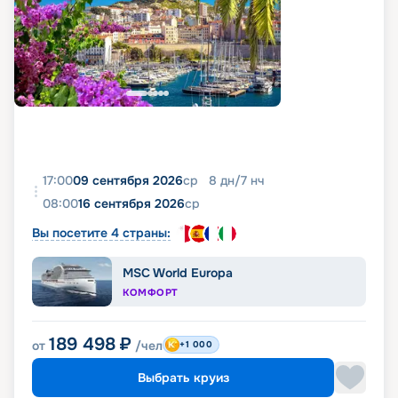
17:00
09 сентября 2026
ср
8
дн
/
7
нч
08:00
16 сентября 2026
ср
Вы посетите 4 страны:
MSC World Europa
КОМФОРТ
189 498
₽
от
/чел
+1 000
Выбрать круиз