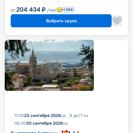
204 434
₽
от
/чел
+1 000
Выбрать круиз
17:00
23 сентября 2026
ср
8
дн
/
7
нч
08:00
30 сентября 2026
ср
Вы посетите 4 страны: