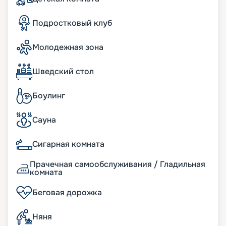
Читайте отзывы других клиентов и смотрите
фото и план корабля. Узнавайте цену на путевку
Подростковый клуб
и покупайте ее на навигацию 2026 - 2027. Не
пропустите возможность ощутить настоящее
Молодежная зона
удовольствие от путешествия. Сделайте ваш
отдых выгодным и комфортным.
Шведский стол
Боулинг
Сауна
Сигарная комната
Прачечная самообслуживания / Гладильная
комната
Беговая дорожка
Няня