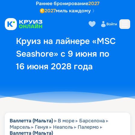
Раннее бронирование
2027
2027
миль каждому
Описание
Выбор кают
Маршрут и экск
Войти
Круиз на лайнере «MSC
Seashore» с 9 июня по
16 июня 2028 года
Валлетта (Мальта)
В море
Барселона
Марсель
Генуя
Неаполь
Палермо
Валлетта (Мальта)