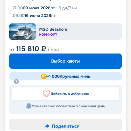
17:00
09 июня 2028
пт
8
дн
/
7
нч
09:00
16 июня 2028
пт
MSC Seashore
КОМФОРТ
115 810
₽
от
/ чел
Выбор каюты
+
1 000
Круизных миль
Добавить в избранное
Моментально оповестим о снижении цены
Поделиться