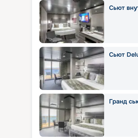
Сьют вну
Сьют Delu
Гранд сью