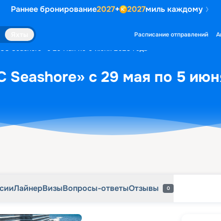
Раннее бронирование
2027
+
2027
миль каждому
рсии
Лайнер
Визы
Вопросы-ответы
Отзывы
0
Яхты
Расписание отправлений
А
SC Seashore» с 29 мая по 5 июня 2028 года
 Seashore» с 29 мая по 5 июн
рсии
Лайнер
Визы
Вопросы-ответы
Отзывы
0