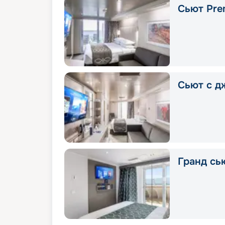
Сьют Pre
Сьют с д
Гранд сью