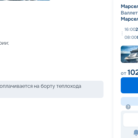
+
43
фотографий
Марсе
Валлет
Марсе
16:00
2
08:00
рии;
10
от
оплачивается на борту теплохода