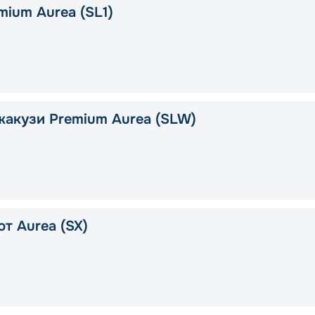
mium Aurea (SL1)
жакузи Premium Aurea (SLW)
т Aurea (SX)