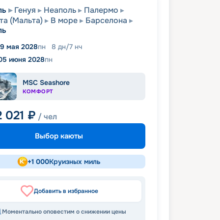
ль
Генуя
Неаполь
Палермо
та (Мальта)
В море
Барселона
ль
9 мая 2028
пн
8
дн
/
7
нч
05 июня 2028
пн
MSC Seashore
КОМФОРТ
2 021
₽
/ чел
Выбор каюты
+
1 000
Круизных миль
Добавить в избранное
Моментально оповестим о снижении цены