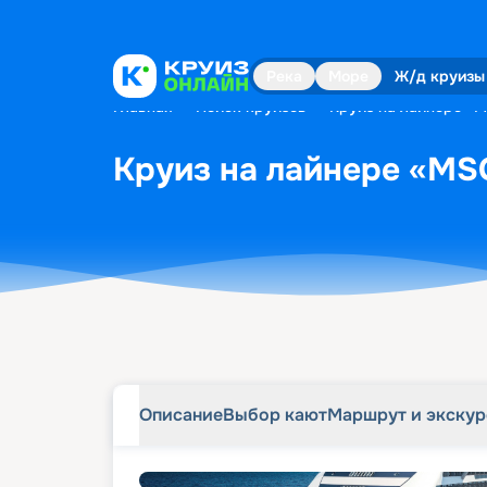
Описание
Выбор кают
Маршрут и экску
Река
Море
Ж/д круизы
Главная
•
Поиск круизов
•
Круиз на лайнере «M
Круиз на лайнере «MSC
Описание
Выбор кают
Маршрут и экску