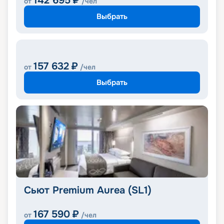
142 695
₽
от
/чел
Выбрать
157 632
₽
от
/чел
Выбрать
Сьют Premium Aurea (SL1)
167 590
₽
от
/чел