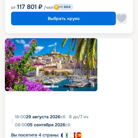
117 801
₽
от
/чел
+1 000
Выбрать круиз
18:00
29 августа 2026
сб
8
дн
/
7
нч
08:00
05 сентября 2026
сб
Вы посетите 4 страны: