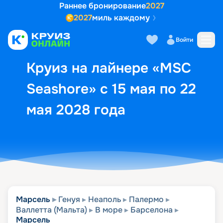
Раннее бронирование
2027
2027
миль каждому
Описание
Выбор кают
Маршрут и экск
Войти
Круиз на лайнере «MSC
Seashore» с 15 мая по 22
мая 2028 года
Марсель
Генуя
Неаполь
Палермо
Валлетта (Мальта)
В море
Барселона
Марсель