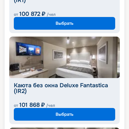
(IR1)
100 872
₽
от
/чел
Выбрать
Каюта без окна Deluxe Fantastica
(IR2)
101 868
₽
от
/чел
Выбрать