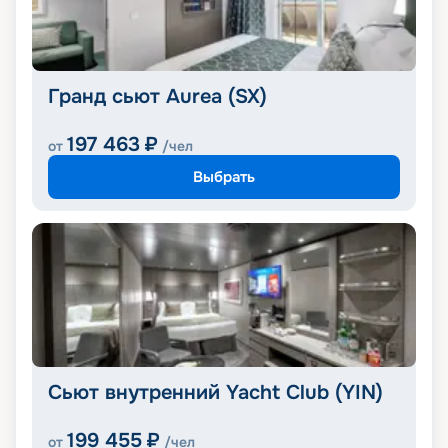
Гранд сьют Aurea (SX)
197 463
₽
от
/чел
Выбрать
Сьют внутренний Yacht Club (YIN)
199 455
₽
от
/чел