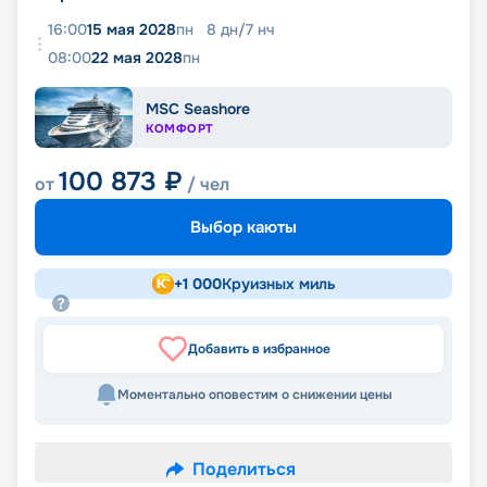
16:00
15 мая 2028
пн
8
дн
/
7
нч
08:00
22 мая 2028
пн
MSC Seashore
КОМФОРТ
100 873
₽
от
/ чел
Выбор каюты
+
1 000
Круизных миль
Добавить в избранное
Моментально оповестим о снижении цены
Поделиться