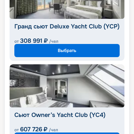
Гранд сьют Deluxe Yacht Club (YCP)
308 991
₽
от
/чел
Выбрать
Сьют Owner’s Yacht Club (YC4)
607 726
₽
от
/чел