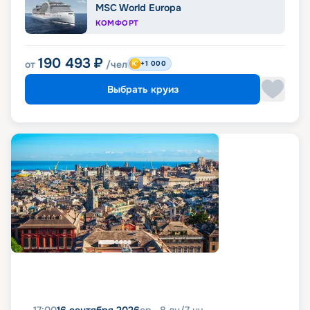
MSC World Europa
КОМФОРТ
190 493
₽
от
/чел
+1 000
Выбрать круиз
17:00
16 сентября 2026
ср
8
дн
/
7
нч