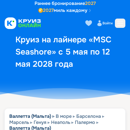
Раннее бронирование
2027
2027
миль каждому
Описание
Выбор кают
Маршрут и экск
Войти
Круиз на лайнере «MSC
Seashore» с 5 мая по 12
мая 2028 года
Валлетта (Мальта)
В море
Барселона
Марсель
Генуя
Неаполь
Палермо
Валлетта (Мальта)