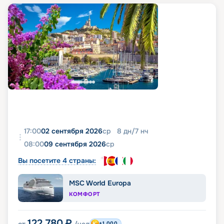
17:00
02 сентября 2026
ср
8
дн
/
7
нч
08:00
09 сентября 2026
ср
Вы посетите 4 страны:
MSC World Europa
КОМФОРТ
122 780
₽
от
/чел
+1 000