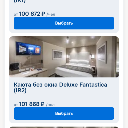
(IR1)
100 872
₽
от
/чел
Выбрать
Каюта без окна Deluxe Fantastica
(IR2)
101 868
₽
от
/чел
Выбрать