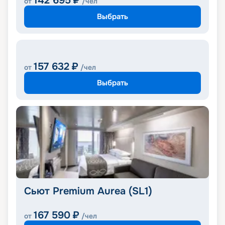
142 695
₽
от
/чел
Выбрать
157 632
₽
от
/чел
Выбрать
Сьют Premium Aurea (SL1)
167 590
₽
от
/чел