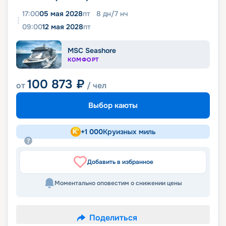
17:00
05 мая 2028
пт
8
дн
/
7
нч
09:00
12 мая 2028
пт
MSC Seashore
КОМФОРТ
100 873
₽
от
/ чел
Выбор каюты
+
1 000
Круизных миль
Добавить в избранное
Моментально оповестим о снижении цены
Поделиться