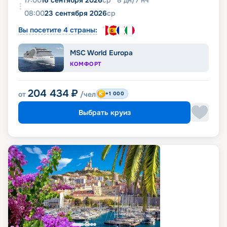
08:00
23 сентября 2026
ср
Вы посетите 4 страны:
MSC World Europa
КОМФОРТ
204 434
₽
от
/чел
+1 000
Выбрать круиз