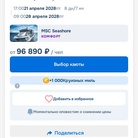
17:00
21 апреля 2028
пт
8
дн
/
7
нч
09:00
28 апреля 2028
пт
MSC Seashore
КОМФОРТ
96 890
₽
от
/ чел
Выбор каюты
+
1 000
Круизных миль
Добавить в избранное
Моментально оповестим о снижении цены
Поделиться