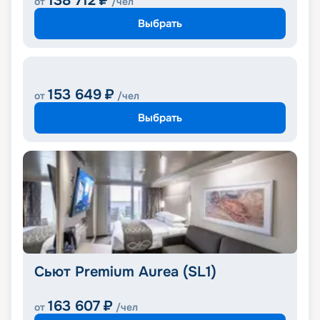
138 712
₽
от
/чел
Выбрать
153 649
₽
от
/чел
Выбрать
Сьют Premium Aurea (SL1)
163 607
₽
от
/чел