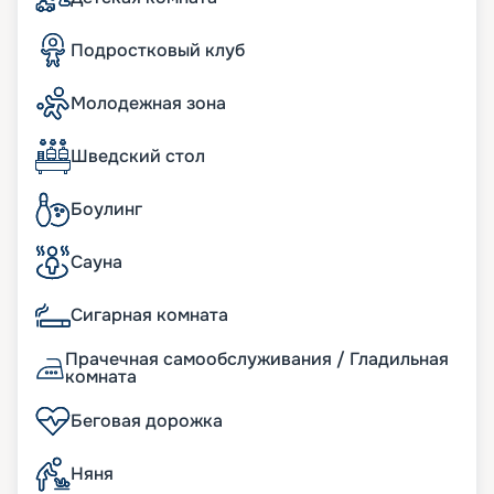
Читайте отзывы других клиентов и смотрите
фото и план корабля. Узнавайте цену на путевку
Подростковый клуб
и покупайте ее на навигацию 2026 - 2027. Не
пропустите возможность ощутить настоящее
Молодежная зона
удовольствие от путешествия. Сделайте ваш
отдых выгодным и комфортным.
Шведский стол
Боулинг
Сауна
Сигарная комната
Прачечная самообслуживания / Гладильная
комната
Беговая дорожка
Няня