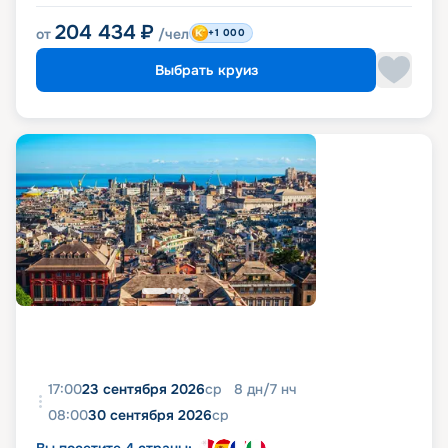
204 434
₽
от
/чел
+1 000
Выбрать круиз
17:00
23 сентября 2026
ср
8
дн
/
7
нч
08:00
30 сентября 2026
ср
Вы посетите 4 страны: