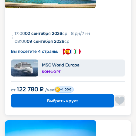
17:00
02 сентября 2026
ср
8
дн
/
7
нч
08:00
09 сентября 2026
ср
Вы посетите 4 страны:
MSC World Europa
КОМФОРТ
122 780
₽
от
/чел
+1 000
Выбрать круиз