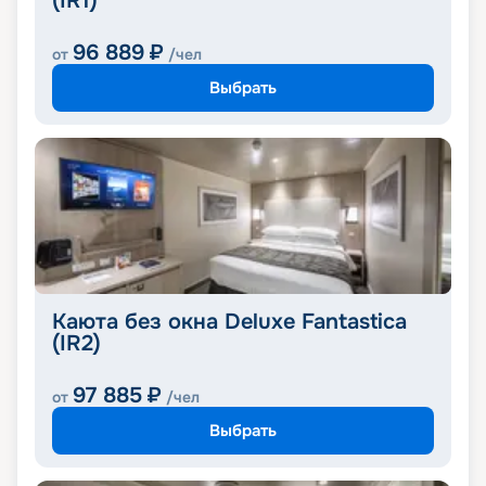
(IR1)
96 889
₽
от
/чел
Выбрать
Каюта без окна Deluxe Fantastica
(IR2)
97 885
₽
от
/чел
Выбрать