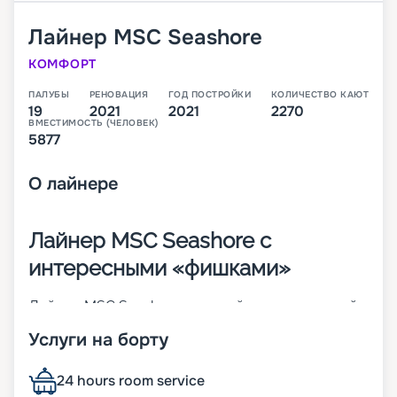
Лайнер
MSC Seashore
КОМФОРТ
ПАЛУБЫ
РЕНОВАЦИЯ
ГОД ПОСТРОЙКИ
КОЛИЧЕСТВО КАЮТ
19
2021
2021
2270
ВМЕСТИМОСТЬ (ЧЕЛОВЕК)
5877
О
лайнере
Лайнер MSC Seashore с
интересными «фишками»
Лайнер MSC Seashore – третий инновационный
корабль в линейке Seaside-Class. В первое свое
Услуги на борту
плавание по Средиземному морю он отправился
в августе 2021 года. В 2 270 каютах 12 разных
классов может разместиться до 5 877 человек.
24 hours room service
Причем на этом лайнере больше всего номеров