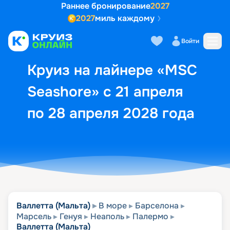
Раннее бронирование
2027
2027
миль каждому
Описание
Выбор кают
Маршрут и экск
Войти
Круиз на лайнере «MSC
Seashore» с 21 апреля
по 28 апреля 2028 года
Валлетта (Мальта)
В море
Барселона
Марсель
Генуя
Неаполь
Палермо
Валлетта (Мальта)