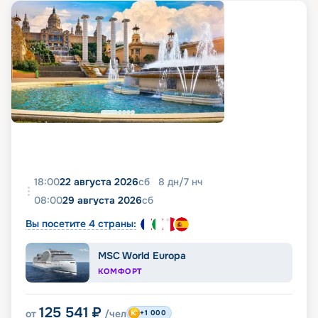
18:00
22 августа 2026
сб
8
дн
/
7
нч
08:00
29 августа 2026
сб
Вы посетите 4 страны:
MSC World Europa
КОМФОРТ
125 541
₽
от
/чел
+1 000