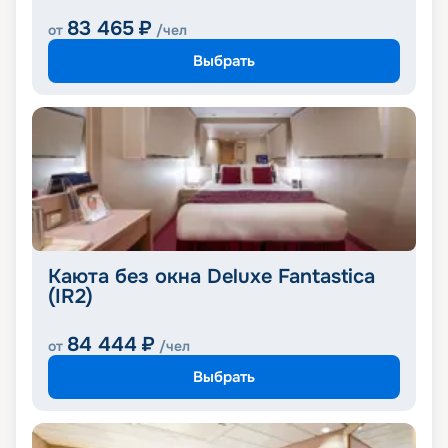
83 465
₽
от
/чел
Выбрать
Каюта без окна Deluxe Fantastica
(IR2)
84 444
₽
от
/чел
Выбрать