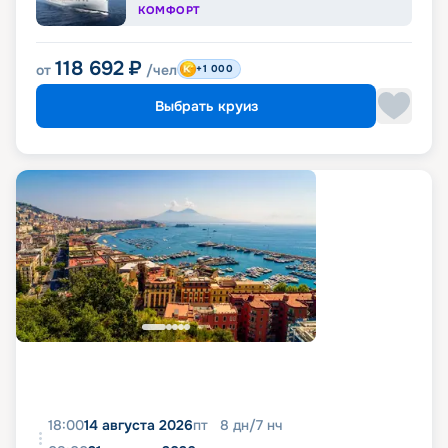
КОМФОРТ
118 692
₽
от
/чел
+1 000
Выбрать круиз
18:00
14 августа 2026
пт
8
дн
/
7
нч