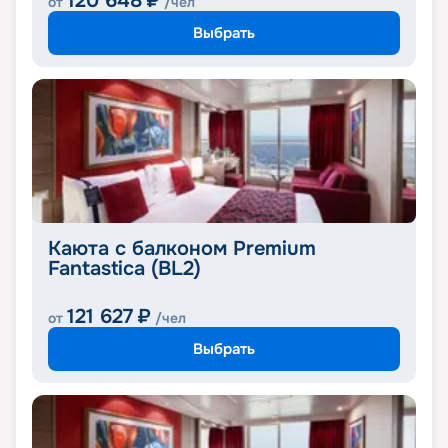
120 648
₽
от
/чел
Выбрать
Каюта с балконом Premium
Fantastica (BL2)
121 627
₽
от
/чел
Выбрать