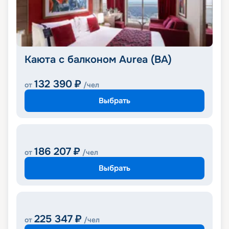
Каюта с балконом Aurea (BA)
132 390
₽
от
/чел
Выбрать
186 207
₽
от
/чел
Выбрать
225 347
₽
от
/чел