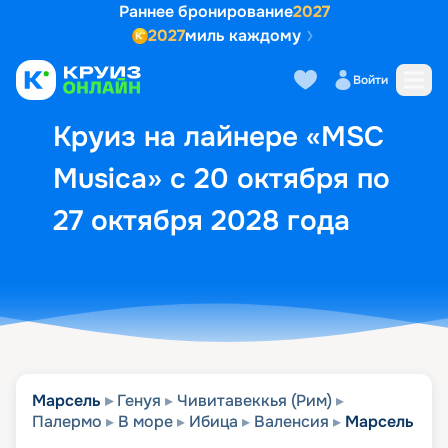
Раннее бронирование
2027
2027
миль каждому
Описание
Выбор кают
Маршрут и экск
Войти
Круиз на лайнере «MSC
Musica» с 20 октября по
27 октября 2028 года
Марсель
Генуя
Чивитавеккья (Рим)
Палермо
В море
Ибица
Валенсия
Марсель