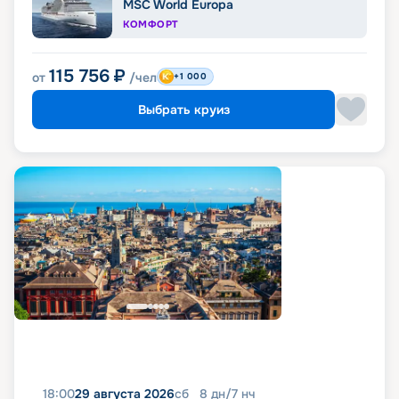
MSC World Europa
КОМФОРТ
115 756
₽
от
/чел
+1 000
Выбрать круиз
18:00
29 августа 2026
сб
8
дн
/
7
нч