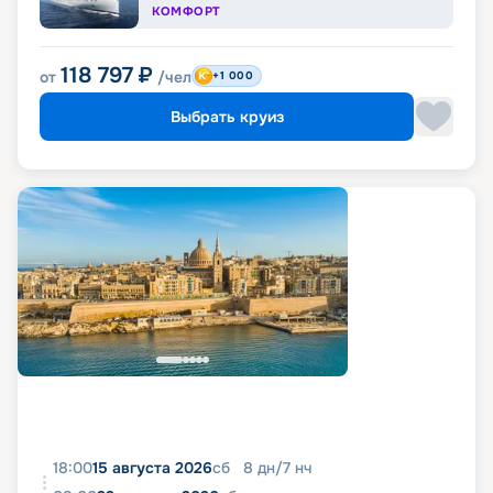
КОМФОРТ
118 797
₽
от
/чел
+1 000
Выбрать круиз
18:00
15 августа 2026
сб
8
дн
/
7
нч