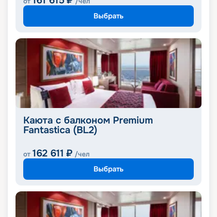
161 615
₽
от
/чел
Выбрать
Каюта с балконом Premium
Fantastica (BL2)
162 611
₽
от
/чел
Выбрать