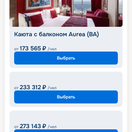
Каюта с балконом Aurea (BA)
173 565
₽
от
/чел
Выбрать
233 312
₽
от
/чел
Выбрать
273 143
₽
от
/чел