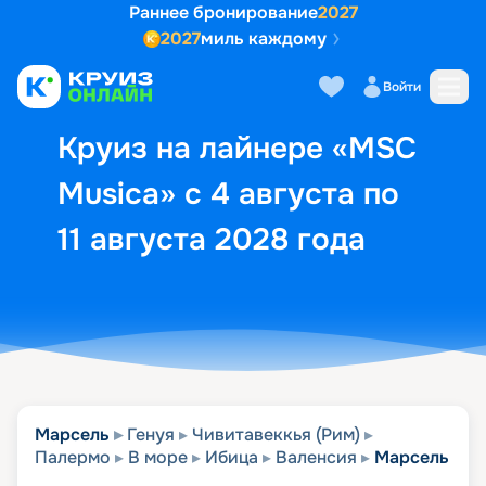
Раннее бронирование
2027
2027
миль каждому
Описание
Выбор кают
Маршрут и экск
Войти
Круиз на лайнере «MSC
Musica» с 4 августа по
11 августа 2028 года
Марсель
Генуя
Чивитавеккья (Рим)
Палермо
В море
Ибица
Валенсия
Марсель