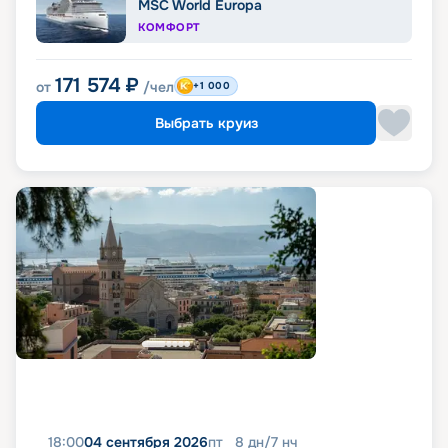
MSC World Europa
КОМФОРТ
171 574
₽
от
/чел
+1 000
Выбрать круиз
18:00
04 сентября 2026
пт
8
дн
/
7
нч