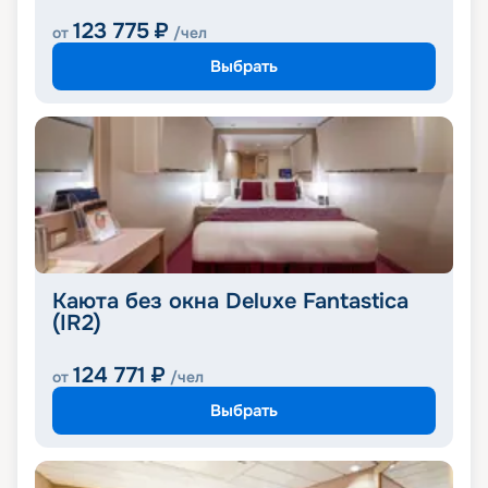
123 775
₽
от
/чел
Выбрать
Каюта без окна Deluxe Fantastica
(IR2)
124 771
₽
от
/чел
Выбрать