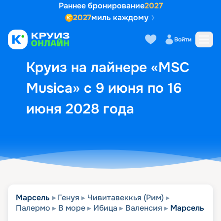
Раннее бронирование
2027
2027
миль каждому
Описание
Выбор кают
Маршрут и экск
Войти
Круиз на лайнере «MSC
Musica» с 9 июня по 16
июня 2028 года
Марсель
Генуя
Чивитавеккья (Рим)
Палермо
В море
Ибица
Валенсия
Марсель