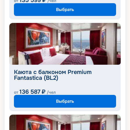
135 599
₽
от
/чел
Выбрать
Каюта с балконом Premium
Fantastica (BL2)
136 587
₽
от
/чел
Выбрать