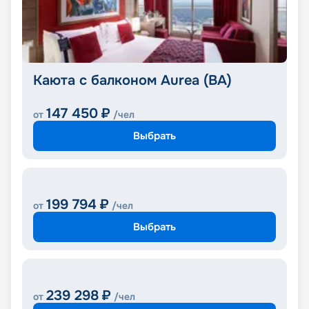
Каюта с балконом Aurea (BA)
147 450
₽
от
/чел
Выбрать
199 794
₽
от
/чел
Выбрать
239 298
₽
от
/чел