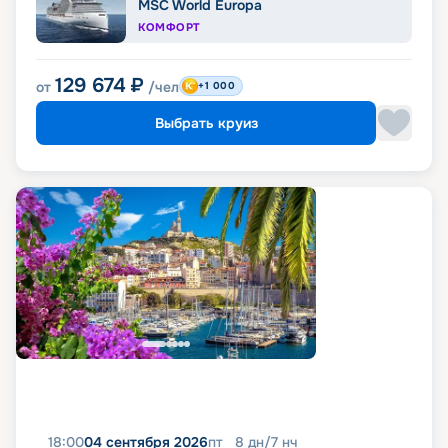
MSC World Europa
КОМФОРТ
129 674
₽
от
/чел
+1 000
Выбрать круиз
18:00
04 сентября 2026
пт
8
дн
/
7
нч