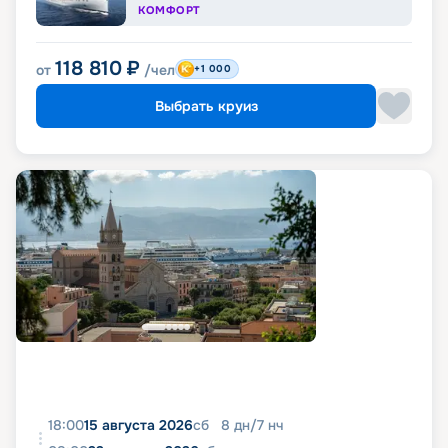
КОМФОРТ
118 810
₽
от
/чел
+1 000
Выбрать круиз
18:00
15 августа 2026
сб
8
дн
/
7
нч