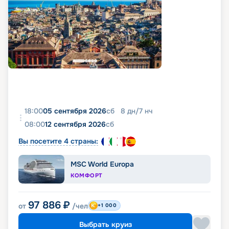
18:00
05 сентября 2026
сб
8
дн
/
7
нч
08:00
12 сентября 2026
сб
Вы посетите 4 страны:
MSC World Europa
КОМФОРТ
97 886
₽
от
/чел
+1 000
Выбрать круиз