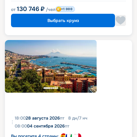
130 746
₽
от
/чел
+1 000
Выбрать круиз
18:00
28 августа 2026
пт
8
дн
/
7
нч
08:00
04 сентября 2026
пт
Вы посетите 4 страны: