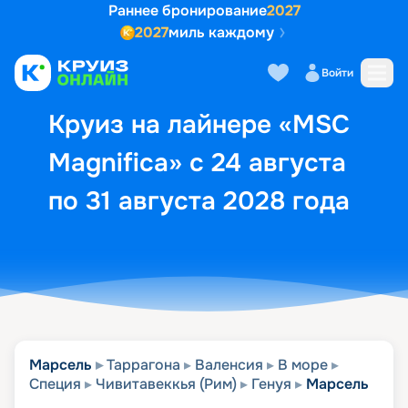
Раннее бронирование
2027
2027
миль каждому
Описание
Выбор кают
Маршрут и экск
Войти
Круиз на лайнере «MSC
Magnifica» с 24 августа
по 31 августа 2028 года
Марсель
Таррагона
Валенсия
В море
Специя
Чивитавеккья (Рим)
Генуя
Марсель