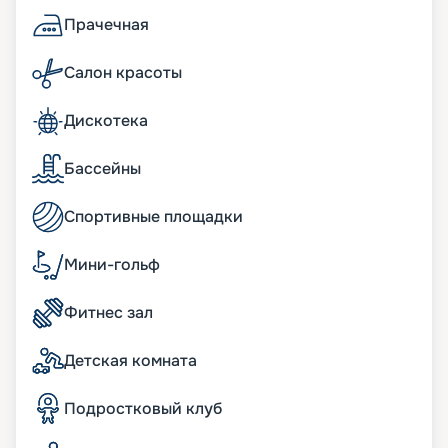
Карибского моря, начинаясь и заканчиваясь в
Майами. Вы можете купить путевку онлайн
Прачечная
прямо сейчас, изучив на нашем сайте план
теплохода, схемы палуб, описание кают, фото
Салон красоты
интерьеров. Выбирайте побережье Америки,
чтобы почувствовать себя Колумбом! Мы
Дискотека
предлагаем нашим клиентам воспользоваться
услугой раннего бронирования, чтобы у них
была возможность приобрести лучшие путевки.
Бассейны
Также вы можете заранее познакомиться с
обзорами экскурсий, чтобы выбрать для себя
Спортивные площадки
самые интересные варианты.
Мини-гольф
Фитнес зал
Детская комната
Подростковый клуб