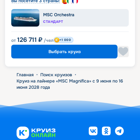
Вы посетите 3 страны:
MSC Orchestra
СТАНДАРТ
126 711
₽
от
/чел
+1 000
Выбрать круиз
Главная
•
Поиск круизов
•
Круиз на лайнере «MSC Magnifica» с 9 июня по 16
июня 2028 года