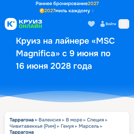
Раннее бронирование
2027
2027
миль каждому
Описание
Выбор кают
Маршрут и экск
Войти
Круиз на лайнере «MSC
Magnifica» с 9 июня по
16 июня 2028 года
Таррагона
Валенсия
В море
Специя
Чивитавеккья (Рим)
Генуя
Марсель
Таррагона