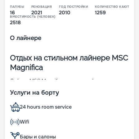
ПАЛУБЫ
РЕНОВАЦИЯ
ГОД ПОСТРОЙКИ
КОЛИЧЕСТВО КАЮТ
16
2021
2010
1259
ВМЕСТИМОСТЬ (ЧЕЛОВЕК)
2518
О
лайнере
Отдых на стильном лайнере MSC
Magnifica
Лайнер MSC Magnifica – четвертый
представитель своего класса. Судно построено
Услуги на борту
в 2010 году, а через 11 лет проведена его
реновация. Красивый внешний вид 16-палубного
корабля дополняется стильными интерьерами.
24 hours room service
Всего на борту предусмотрено 1 259 кают разных
категорий. Другие характеристики:
Wifi
• ширина – 32 м;
• длина – 294 м;
Бары и салоны
• водоизмещение – более 93 тыс. т;