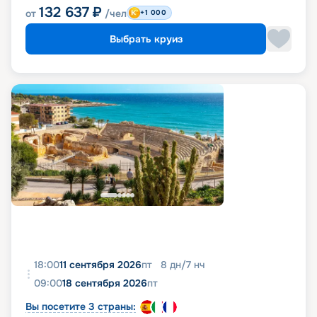
132 637
₽
от
/чел
+1 000
Выбрать круиз
18:00
11 сентября 2026
пт
8
дн
/
7
нч
09:00
18 сентября 2026
пт
Вы посетите 3 страны: