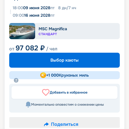
18:00
09 июня 2028
пт
8
дн
/
7
нч
09:00
16 июня 2028
пт
MSC Magnifica
СТАНДАРТ
97 082
₽
от
/ чел
Выбор каюты
+
1 000
Круизных миль
Добавить в избранное
Моментально оповестим о снижении цены
Поделиться