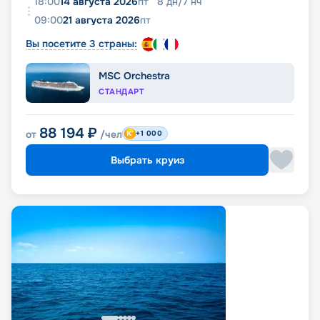
18:00
14 августа 2026
пт
8
дн
/
7
нч
09:00
21 августа 2026
пт
Вы посетите 3 страны:
MSC Orchestra
СТАНДАРТ
88 194
₽
от
/чел
+1 000
Выбрать круиз