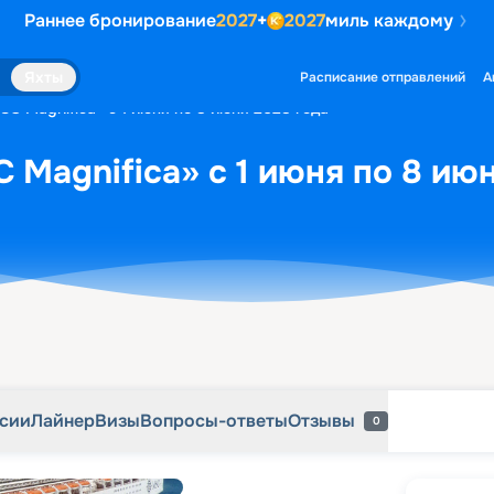
Раннее бронирование
2027
+
2027
миль каждому
рсии
Лайнер
Визы
Вопросы-ответы
Отзывы
0
Яхты
Расписание отправлений
А
SC Magnifica» с 1 июня по 8 июня 2028 года
 Magnifica» с 1 июня по 8 ию
рсии
Лайнер
Визы
Вопросы-ответы
Отзывы
0