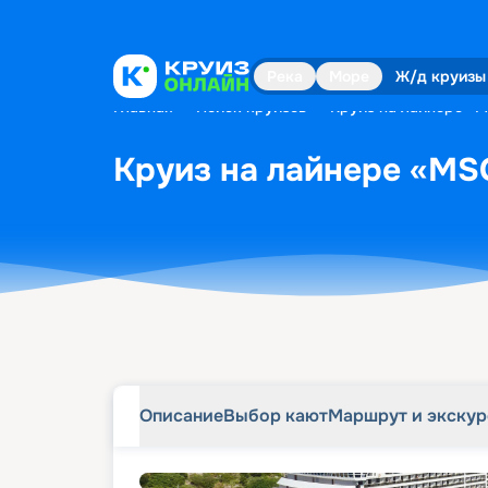
Описание
Выбор кают
Маршрут и экску
Река
Море
Ж/д круизы
Главная
•
Поиск круизов
•
Круиз на лайнере «M
Круиз на лайнере «MSC
Описание
Выбор кают
Маршрут и экску