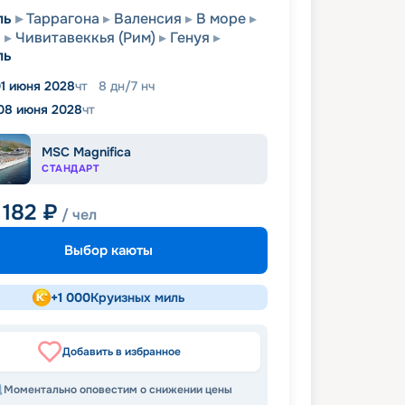
ль
Таррагона
Валенсия
В море
я
Чивитавеккья (Рим)
Генуя
ль
1 июня 2028
чт
8
дн
/
7
нч
08 июня 2028
чт
MSC Magnifica
СТАНДАРТ
 182
₽
/ чел
Выбор каюты
+
1 000
Круизных миль
Добавить в избранное
Моментально оповестим о снижении цены