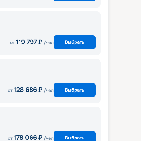
119 797
₽
Выбрать
от
/чел
128 686
₽
Выбрать
от
/чел
178 066
₽
Выбрать
от
/чел