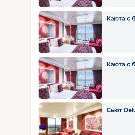
Каюта с б
Каюта с 
Сьют Delu