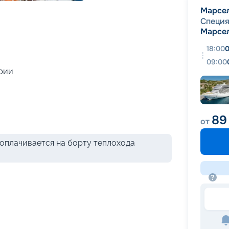
+
35
фотографий
Марсе
Специ
Марсе
18:00
0
09:00
рии
89
от
оплачивается на борту теплохода