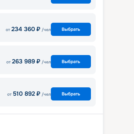
234 360
₽
Выбрать
от
/чел
263 989
₽
Выбрать
от
/чел
510 892
₽
Выбрать
от
/чел
ль
Таррагона
Валенсия
В море