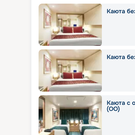
Каюта без
Каюта без
Каюта с 
(OO)