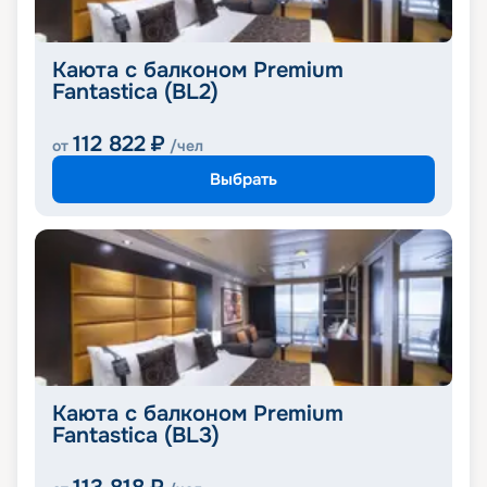
Каюта с балконом Premium
Fantastica (BL2)
112 822
₽
от
/чел
Выбрать
Каюта с балконом Premium
Fantastica (BL3)