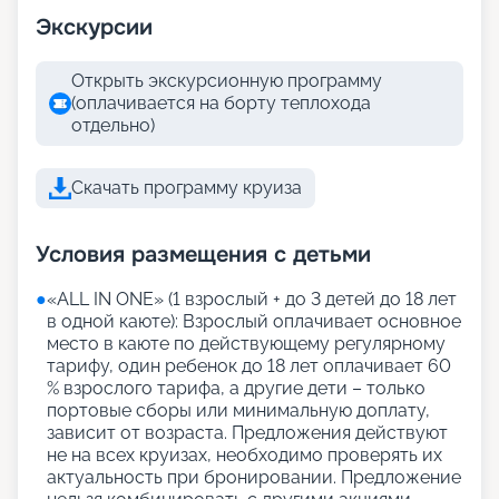
Экскурсии
Открыть экскурсионную программу
(оплачивается на борту теплохода
отдельно)
Скачать программу круиза
Условия размещения с детьми
●
«АLL IN ONE» (1 взрослый + до 3 детей до 18 лет
в одной каюте): Взрослый оплачивает основное
место в каюте по действующему регулярному
тарифу, один ребенок до 18 лет оплачивает 60
% взрослого тарифа, а другие дети – только
портовые сборы или минимальную доплату,
зависит от возраста. Предложения действуют
не на всех круизах, необходимо проверять их
актуальность при бронировании. Предложение