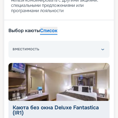
нельзя комбинировать с другими акциями,
специальными предложениями или
программами лояльности
Выбор каюты
Список
ВМЕСТИМОСТЬ
Каюта без окна Deluxe Fantastica
(IR1)