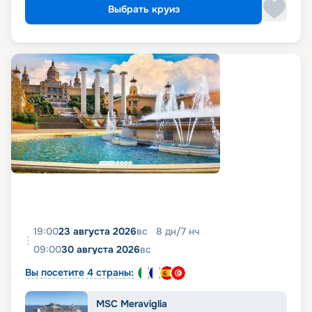
Выбрать круиз
19:00
23 августа 2026
вс
8
дн
/
7
нч
09:00
30 августа 2026
вс
Вы посетите 4 страны:
MSC Meraviglia