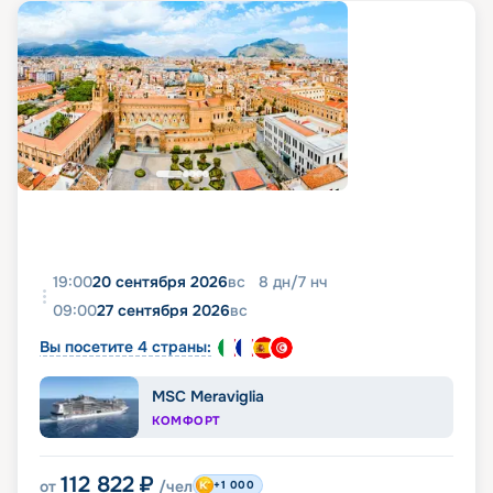
19:00
20 сентября 2026
вс
8
дн
/
7
нч
09:00
27 сентября 2026
вс
Вы посетите 4 страны:
MSC Meraviglia
КОМФОРТ
112 822
₽
от
/чел
+1 000