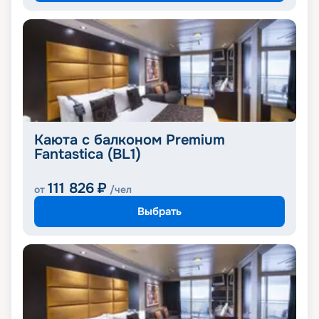
Каюта с балконом Premium
Fantastica (BL1)
111 826
₽
от
/чел
Выбрать