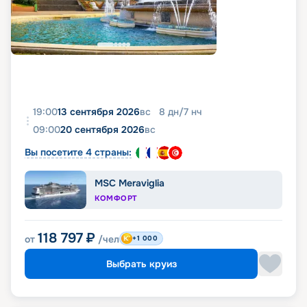
19:00
13 сентября 2026
вс
8
дн
/
7
нч
09:00
20 сентября 2026
вс
Вы посетите 4 страны:
MSC Meraviglia
КОМФОРТ
118 797
₽
от
/чел
+1 000
Выбрать круиз