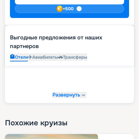
+
500
Выгодные предложения от наших
партнеров
🏨
✈️
🚗
Отели
Авиабилеты
Трансферы
Развернуть
Похожие круизы