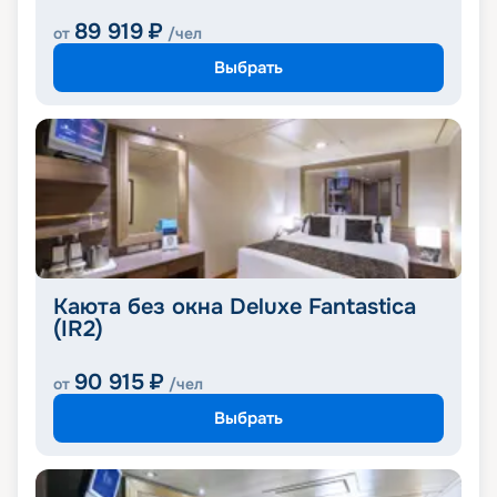
89 919
₽
от
/чел
Выбрать
Каюта без окна Deluxe Fantastica
(IR2)
90 915
₽
от
/чел
Выбрать