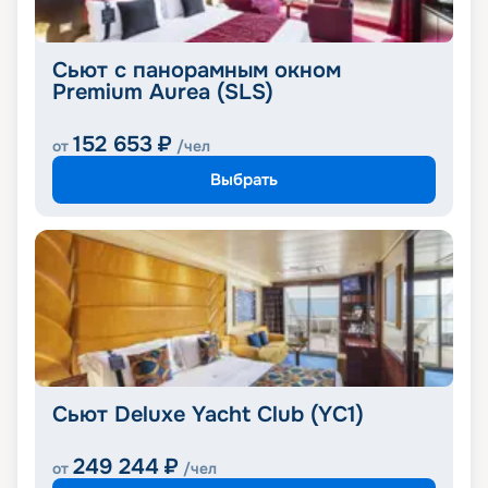
Сьют с панорамным окном
Premium Aurea (SLS)
152 653
₽
от
/чел
Выбрать
Сьют Deluxe Yacht Club (YC1)
249 244
₽
от
/чел