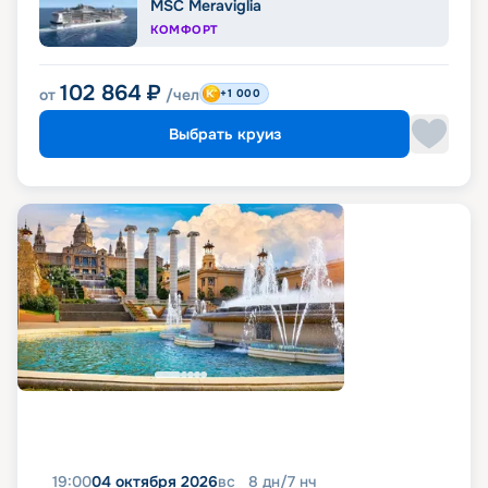
MSC Meraviglia
КОМФОРТ
102 864
₽
от
/чел
+1 000
Выбрать круиз
19:00
04 октября 2026
вс
8
дн
/
7
нч