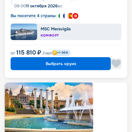
09:00
11 октября 2026
вс
Вы посетите 4 страны:
MSC Meraviglia
КОМФОРТ
115 810
₽
от
/чел
+1 000
Выбрать круиз