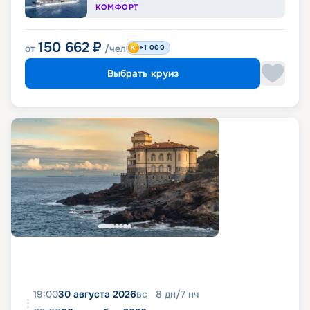
КОМФОРТ
150 662
₽
от
/чел
+1 000
Выбрать круиз
19:00
30 августа 2026
вс
8
дн
/
7
нч