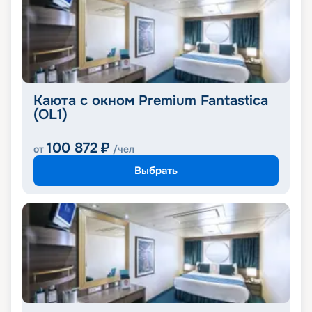
Каюта с окном Premium Fantastica
(OL1)
100 872
₽
от
/чел
Выбрать