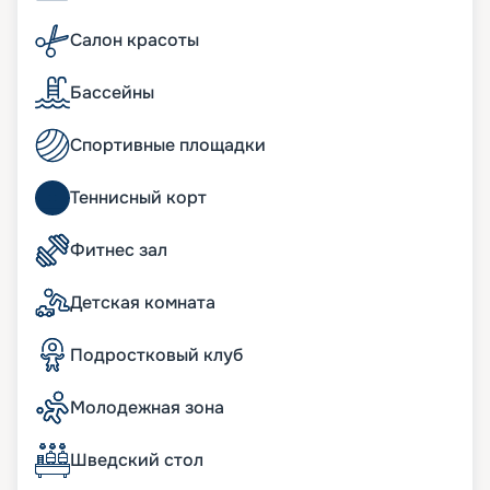
кристаллами Сваровски. Гостей ожидают
комфортабельные каюты с ванной комнатой,
Салон красоты
оснащенные всем необходимым для отдыха.
Почти 80 % кают имеют выход на личный балкон.
Бассейны
Питание на лайнере MSC
Спортивные площадки
Fantasia
Теннисный корт
Питание по системе «все включено» входит в
стоимость тура. Пассажиров приглашают
основные рестораны с заказным меню, а также
Фитнес зал
ресторан со «шведским столом». Меню
отличается разнообразием: посетителям
Детская комната
предлагают блюда средиземноморской,
американской, мексиканской, итальянской,
французской кухни. По желанию можно заказать
Подростковый клуб
вегетарианские, диетические, детские блюда.
Кроме ресторанов, туристов гостеприимно
Молодежная зона
встретят в многочисленных барах и лаунжах,
предлагающих разнообразные напитки, закуски,
Шведский стол
десерты.