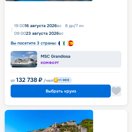
19:00
16 августа 2026
вс
8
дн
/
7
нч
09:00
23 августа 2026
вс
Вы посетите 3 страны:
MSC Grandiosa
КОМФОРТ
132 738
₽
от
/чел
+1 000
Выбрать круиз