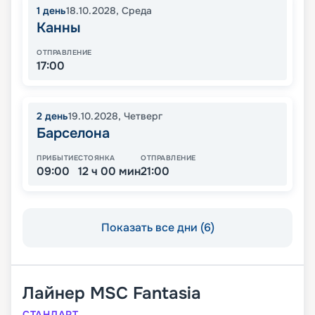
1
день
18.10.2028
,
Среда
Канны
ОТПРАВЛЕНИЕ
17:00
2
день
19.10.2028
,
Четверг
Барселона
ПРИБЫТИЕ
СТОЯНКА
ОТПРАВЛЕНИЕ
09:00
12 ч 00 мин
21:00
Показать все дни (6)
Лайнер
MSC Fantasia
СТАНДАРТ