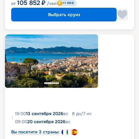
105 852
₽
от
/чел
+1 000
Выбрать круиз
19:00
13 сентября 2026
вс
8
дн
/
7
нч
09:00
20 сентября 2026
вс
Вы посетите 3 страны: