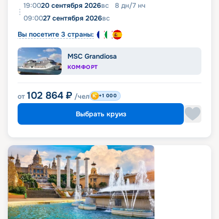
19:00
20 сентября 2026
вс
8
дн
/
7
нч
09:00
27 сентября 2026
вс
Вы посетите 3 страны:
MSC Grandiosa
КОМФОРТ
102 864
₽
от
/чел
+1 000
Выбрать круиз