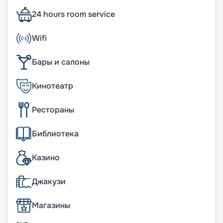
Большинство кают на нем – внешние. Причем
много номеров с личным балконом. Уникальные
24 hours room service
технологические системы позволяют экономно
расходовать ресурсы и обеспечивают кораблю
Wifi
почетную приставку ЭКО-. Также большое
внимание уделяется комфорту пассажиров, их
Бары и салоны
разносторонним развлечениям. Основные
характеристики лайнера:
• ширина – 38 м;
Кинотеатр
• длина – 333 м;
• число палуб – 18. Из них 13 – пассажирские;
Рестораны
• водоизмещение – 133,5 тыс. т;
• осадка – 8,7 м;
• скорость – 23,3 узла;
Библиотека
• общее число кают – 1 637. В них с комфортом
размещается до 4 363 человек.
Казино
К услугам пассажиров
Джакузи
MSC Fantasia поражает туристов своими
масштабами: 18 палуб, 1637 кают, 4363
Магазины
пассажира. Не меньшее впечатление