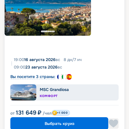
19:00
16 августа 2026
вс
8
дн
/
7
нч
09:00
23 августа 2026
вс
Вы посетите 3 страны:
MSC Grandiosa
КОМФОРТ
131 649
₽
от
/чел
+1 000
Выбрать круиз