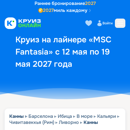
Раннее бронирование
2027
2027
миль каждому
Описание
Выбор кают
Маршрут и экск
Войти
Круиз на лайнере «MSC
Fantasia» с 12 мая по 19
мая 2027 года
Канны
Барселона
Ибица
В море
Кальяри
Чивитавеккья (Рим)
Ливорно
Канны