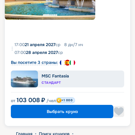
17:00
21 апреля 2027
ср
8
дн
/
7
нч
07:00
28 апреля 2027
ср
Вы посетите 3 страны:
MSC Fantasia
СТАНДАРТ
103 008
₽
от
/чел
+1 000
Выбрать круиз
Главная
•
Поиск круизов
•