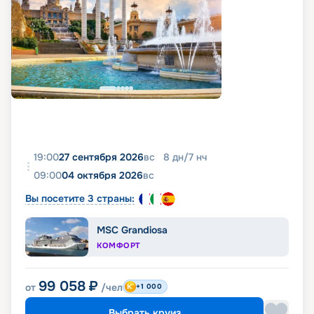
19:00
27 сентября 2026
вс
8
дн
/
7
нч
09:00
04 октября 2026
вс
Вы посетите 3 страны:
MSC Grandiosa
КОМФОРТ
99 058
₽
от
/чел
+1 000
Выбрать круиз