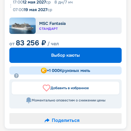
17:00
12 мая 2027
ср
8
дн
/
7
нч
07:00
19 мая 2027
ср
MSC Fantasia
СТАНДАРТ
83 256
₽
от
/ чел
Выбор каюты
+
1 000
Круизных миль
Добавить в избранное
Моментально оповестим о снижении цены
Поделиться