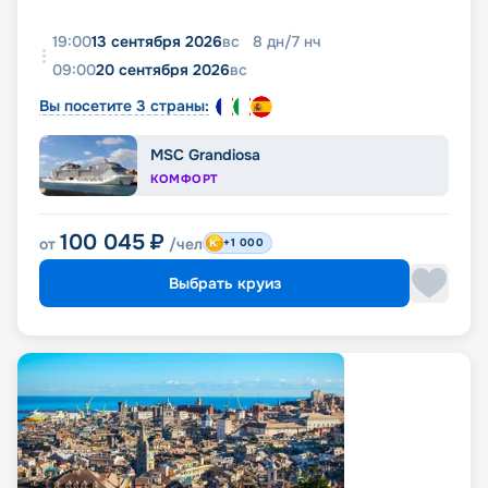
19:00
13 сентября 2026
вс
8
дн
/
7
нч
09:00
20 сентября 2026
вс
Вы посетите 3 страны:
MSC Grandiosa
КОМФОРТ
100 045
₽
от
/чел
+1 000
Выбрать круиз