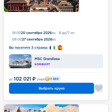
19:00
20 сентября 2026
вс
8
дн
/
7
нч
09:00
27 сентября 2026
вс
Вы посетите 3 страны:
MSC Grandiosa
КОМФОРТ
102 021
₽
от
/чел
+1 000
Выбрать круиз