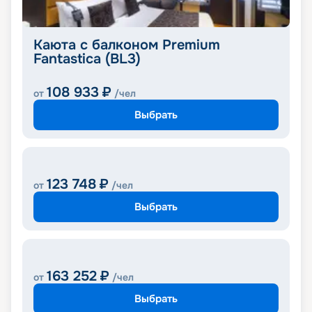
Каюта с балконом Premium
Fantastica (BL3)
108 933
₽
от
/чел
Выбрать
123 748
₽
от
/чел
Выбрать
163 252
₽
от
/чел
Выбрать