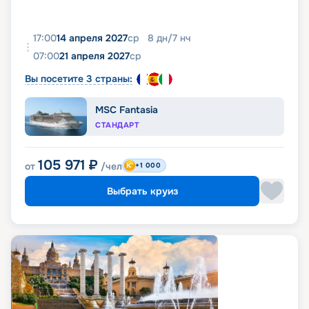
17:00
14 апреля 2027
ср
8
дн
/
7
нч
07:00
21 апреля 2027
ср
Вы посетите 3 страны:
MSC Fantasia
СТАНДАРТ
105 971
₽
от
/чел
+1 000
Выбрать круиз