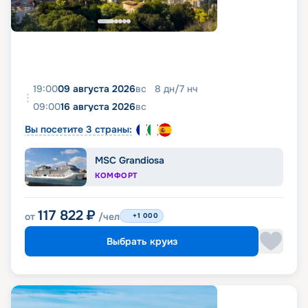
19:00
09 августа 2026
вс
8
дн
/
7
нч
09:00
16 августа 2026
вс
Вы посетите 3 страны:
MSC Grandiosa
КОМФОРТ
117 822
₽
от
/чел
+1 000
Выбрать круиз