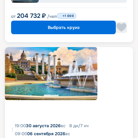
204 732
₽
от
/чел
+1 000
Выбрать круиз
19:00
30 августа 2026
вс
8
дн
/
7
нч
09:00
06 сентября 2026
вс