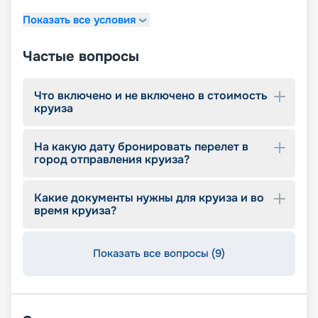
Показать все условия
Частые вопросы
Что включено и не включено в стоимость
круиза
На какую дату бронировать перелет в
город отправления круиза?
Какие документы нужны для круиза и во
время круиза?
Показать все вопросы (9)