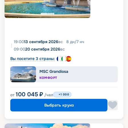
19:00
13 сентября 2026
вс
8
дн
/
7
нч
09:00
20 сентября 2026
вс
Вы посетите 3 страны:
MSC Grandiosa
КОМФОРТ
100 045
₽
от
/чел
+1 000
Выбрать круиз