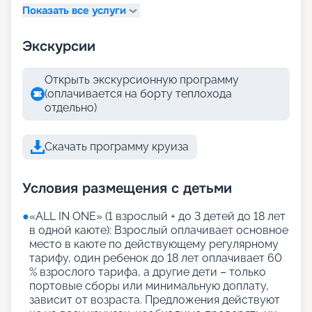
Показать все услуги
Экскурсии
Открыть экскурсионную программу
(оплачивается на борту теплохода
отдельно)
Скачать программу круиза
Условия размещения с детьми
●
«АLL IN ONE» (1 взрослый + до 3 детей до 18 лет
в одной каюте): Взрослый оплачивает основное
место в каюте по действующему регулярному
тарифу, один ребенок до 18 лет оплачивает 60
% взрослого тарифа, а другие дети – только
портовые сборы или минимальную доплату,
зависит от возраста. Предложения действуют