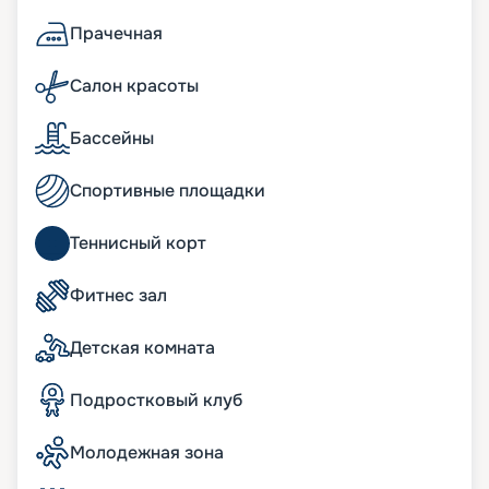
потолка с видом на проплывающие облака или
звезды, и стеклянных лестниц, украшенных
Прачечная
кристаллами Сваровски. Гостей ожидают
комфортабельные каюты с ванной комнатой,
Салон красоты
оснащенные всем необходимым для отдыха.
Почти 80 % кают имеют выход на личный балкон.
Бассейны
Питание на лайнере MSC
Спортивные площадки
Fantasia
Теннисный корт
Питание по системе «все включено» входит в
стоимость тура. Пассажиров приглашают
основные рестораны с заказным меню, а также
Фитнес зал
ресторан со «шведским столом». Меню
отличается разнообразием: посетителям
Детская комната
предлагают блюда средиземноморской,
американской, мексиканской, итальянской,
французской кухни. По желанию можно заказать
Подростковый клуб
вегетарианские, диетические, детские блюда.
Кроме ресторанов, туристов гостеприимно
Молодежная зона
встретят в многочисленных барах и лаунжах,
предлагающих разнообразные напитки, закуски,