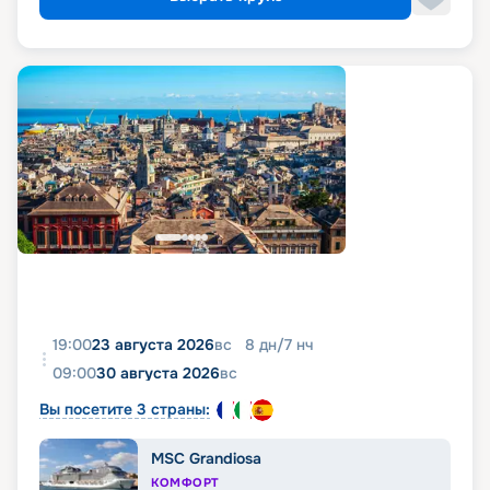
19:00
23 августа 2026
вс
8
дн
/
7
нч
09:00
30 августа 2026
вс
Вы посетите 3 страны:
MSC Grandiosa
КОМФОРТ