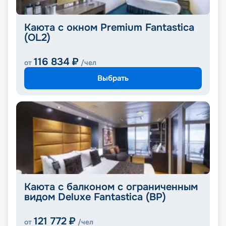
Каюта с окном Premium Fantastica
(OL2)
116 834
₽
от
/чел
Выбрать
Каюта с балконом с ограниченным
видом Deluxe Fantastica (BP)
121 772
₽
от
/чел