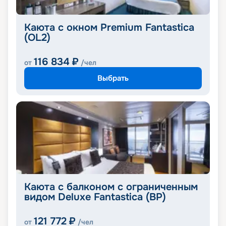
Каюта с окном Premium Fantastica
(OL2)
116 834
₽
от
/чел
Выбрать
Каюта с балконом с ограниченным
видом Deluxe Fantastica (BP)
121 772
₽
от
/чел