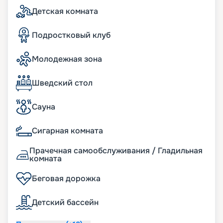
отличается разнообразием: посетителям
Детская комната
предлагают блюда средиземноморской,
американской, мексиканской, итальянской,
французской кухни. По желанию можно заказать
Подростковый клуб
вегетарианские, диетические, детские блюда.
Кроме ресторанов, туристов гостеприимно
Молодежная зона
встретят в многочисленных барах и лаунжах,
предлагающих разнообразные напитки, закуски,
Шведский стол
десерты.
Развлечения на лайнере
Сауна
На 18 палубах гигантского плавучего отеля
Сигарная комната
разместилась развлекательная инфраструктура,
по разнообразию не уступающая городской.
Прачечная самообслуживания / Гладильная
Бассейны и джакузи, аквапарк и тренажерные
комната
залы, спа-комплекс Aurea Spa и Wellness center,
театр Teatro L’Avanguardia и 4D-кинотеатры – это
Беговая дорожка
только начальные пункты списка развлечений.
Отдельные игровые зоны и развлекательные
Детский бассейн
программы ждут юных путешественников.