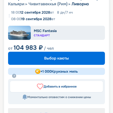
Кальяри
Чивитавеккья (Рим)
Ливорно
18:00
12 сентября 2028
вт
8
дн
/
7
нч
08:00
19 сентября 2028
вт
MSC Fantasia
СТАНДАРТ
104 983
₽
от
/ чел
Выбор каюты
+
1 000
Круизных миль
Добавить в избранное
Моментально оповестим о снижении цены