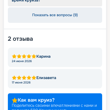
время круиза?
Показать все вопросы (9)
2
отзыва
Карина
24 июня 2026
Елизавета
17 июня 2026
Как вам круиз?
Поделитесь своими впечатлениями с нами и