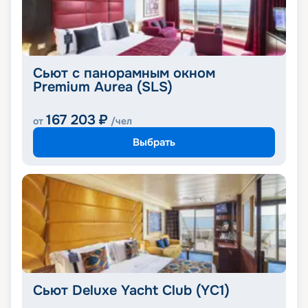
Сьют с панорамным окном
Premium Aurea (SLS)
167 203
₽
от
/чел
Выбрать
Сьют Deluxe Yacht Club (YC1)