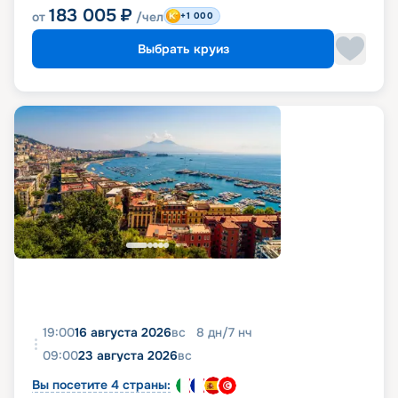
183 005
₽
от
/чел
+1 000
Выбрать круиз
19:00
16 августа 2026
вс
8
дн
/
7
нч
09:00
23 августа 2026
вс
Вы посетите 4 страны: