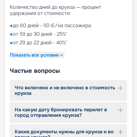
Количество дней до круиза — процент
удержания от стоимости:
●
до 60 дней - 50 €/на пассажира
●
от 59 до 30 дней - 25%*
●
от 29 до 22 дней - 40%*
Показать все условия
Частые вопросы
Что включено и не включено в стоимость
круиза
На какую дату бронировать перелет в
город отправления круиза?
Какие документы нужны для круиза и во