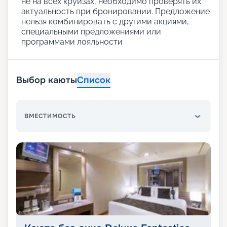
не на всех круизах, необходимо проверять их
актуальность при бронировании. Предложение
нельзя комбинировать с другими акциями,
специальными предложениями или
программами лояльности
Выбор каюты
Список
ВМЕСТИМОСТЬ