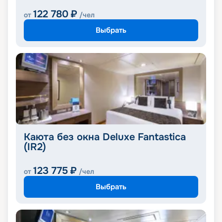
122 780
₽
от
/чел
Выбрать
Каюта без окна Deluxe Fantastica
(IR2)
123 775
₽
от
/чел
Выбрать