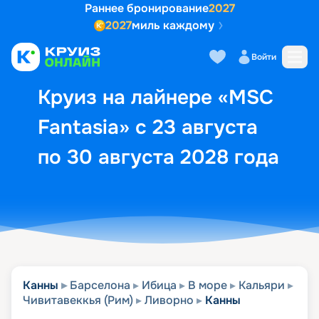
Раннее бронирование
2027
2027
миль каждому
Описание
Выбор кают
Маршрут и экск
Войти
Круиз на лайнере «MSC
Fantasia» с 23 августа
по 30 августа 2028 года
Канны
Барселона
Ибица
В море
Кальяри
Чивитавеккья (Рим)
Ливорно
Канны