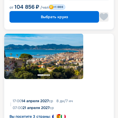
104 856
₽
от
/чел
+1 000
Выбрать круиз
17:00
14 апреля 2027
ср
8
дн
/
7
нч
07:00
21 апреля 2027
ср
Вы посетите 3 страны: