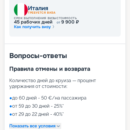
вопросы, вас с удовольствием
Италия
проконсультирует опытный специалист
ТРЕБУЕТСЯ ВИЗА
компании. Круиз на лайнере MSC Fantasia –
СРОК ВЫПОЛНЕНИЯ ВИЗЫ
СТОИМОСТЬ
мечта, ставшая реальностью!
45
рабочих дней
9 900
₽
от
Как получить визу
Вопросы-ответы
Правила отмены и возврата
Количество дней до круиза — процент
удержания от стоимости:
●
до 60 дней - 50 €/на пассажира
●
от 59 до 30 дней - 25%*
●
от 29 до 22 дней - 40%*
Показать все условия