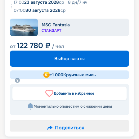
17:00
23 августа 2028
ср
8
дн
/
7
нч
07:00
30 августа 2028
ср
MSC Fantasia
СТАНДАРТ
122 780
₽
от
/ чел
Выбор каюты
+
1 000
Круизных миль
Добавить в избранное
Моментально оповестим о снижении цены
Поделиться