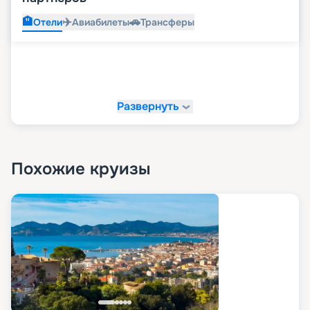
🏨
✈️
🚗
Отели
Авиабилеты
Трансферы
Развернуть
Похожие круизы