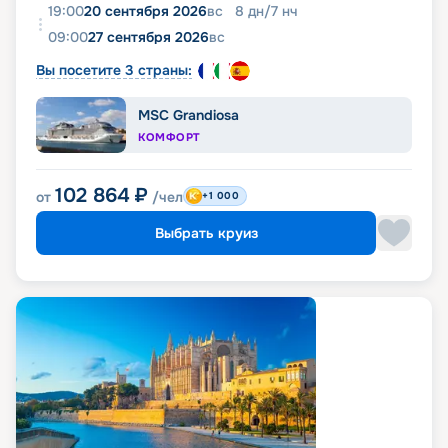
19:00
20 сентября 2026
вс
8
дн
/
7
нч
09:00
27 сентября 2026
вс
Вы посетите 3 страны:
MSC Grandiosa
КОМФОРТ
102 864
₽
от
/чел
+1 000
Выбрать круиз