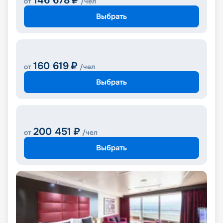
146 678
₽
от
/чел
Выбрать
160 619
₽
от
/чел
Выбрать
200 451
₽
от
/чел
Выбрать