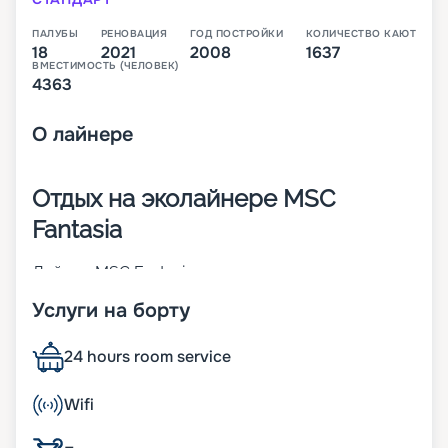
ПАЛУБЫ
РЕНОВАЦИЯ
ГОД ПОСТРОЙКИ
КОЛИЧЕСТВО КАЮТ
18
2021
2008
1637
ВМЕСТИМОСТЬ (ЧЕЛОВЕК)
4363
О
лайнере
Отдых на эколайнере MSC
Fantasia
Лайнер MSC Fantasia – первое круизное судно
своего класса. Оно было построено в 2008 году
Услуги на борту
и в 2023 г. претерпело значительные изменения.
Большинство кают на нем – внешние. Причем
много номеров с личным балконом. Уникальные
24 hours room service
технологические системы позволяют экономно
расходовать ресурсы и обеспечивают кораблю
Wifi
почетную приставку ЭКО-. Также большое
внимание уделяется комфорту пассажиров, их