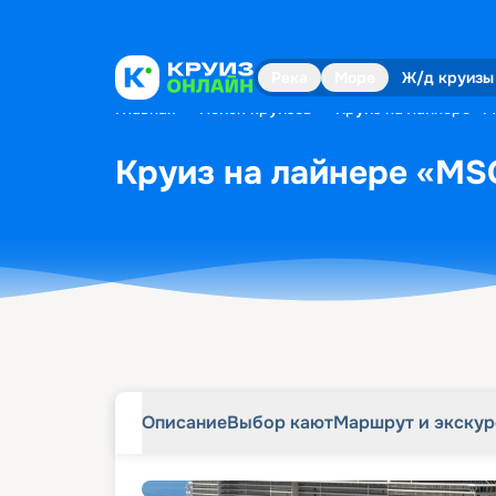
Описание
Выбор кают
Маршрут и экску
Река
Море
Ж/д круизы
Главная
•
Поиск круизов
•
Круиз на лайнере «MS
Круиз на лайнере «MSC
Описание
Выбор кают
Маршрут и экску