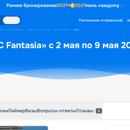
Раннее бронирование
2027
+
2027
миль каждому
рсии
Лайнер
Визы
Вопросы-ответы
Отзывы
2
Яхты
Расписание отправлений
А
C Fantasia» с 2 мая по 9 мая 2028 года
 Fantasia» с 2 мая по 9 мая 2
рсии
Лайнер
Визы
Вопросы-ответы
Отзывы
2