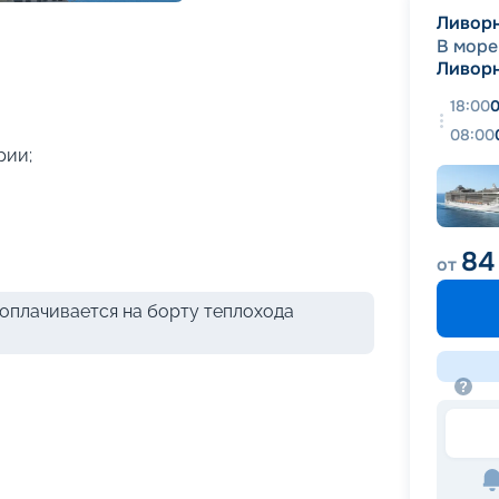
+
58
фотографий
Ливор
В море
Ливор
18:00
0
08:00
рии;
84
от
оплачивается на борту теплохода