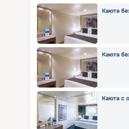
Каюта без
Каюта без
Каюта с о