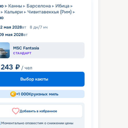
но
Канны
Барселона
Ибица
Кальяри
Чивитавеккья (Рим)
но
2 мая 2028
вт
8
дн
/
7
нч
09 мая 2028
вт
MSC Fantasia
СТАНДАРТ
 243
₽
/ чел
Выбор каюты
+
1 000
Круизных миль
Добавить в избранное
Моментально оповестим о снижении цены